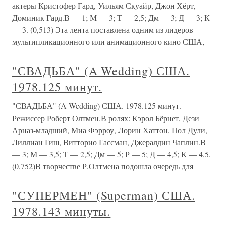
актеры Кристофер Гард, Уильям Скуайр, Джон Хёрт,
Доминик Гард.В — 1; М — 3; Т — 2,5; Дм — 3; Д — 3; К
— 3. (0,513) Эта лента поставлена одним из лидеров
мультипликационного или анимационного кино США,
"СВАДЬБА" (A Wedding) США.
1978.125 минут.
"СВАДЬБА" (A Wedding) США. 1978.125 минут.
Режиссер Роберт Олтмен.В ролях: Кэрол Бёрнет, Дези
Арназ-младший, Миа Фэрроу, Лорин Хаттон, Пол Дули,
Лиллиан Гиш, Витторио Гассман, Джералдин Чаплин.В
— 3; М — 3,5; Т — 2,5; Дм — 5; Р — 5; Д — 4,5; К — 4,5.
(0,752)В творчестве Р.Олтмена подошла очередь для
"СУПЕРМЕН" (Superman) США.
1978.143 минуты.