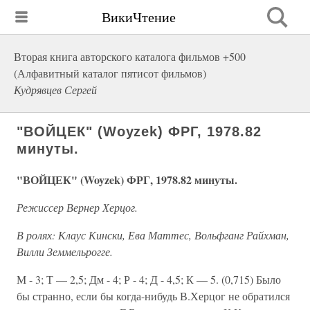
ВикиЧтение
Вторая книга авторского каталога фильмов +500
(Алфавитный каталог пятисот фильмов)
Кудрявцев Сергей
"ВОЙЦЕК" (Woyzek) ФРГ, 1978.82
минуты.
"ВОЙЦЕК" (Woyzek) ФРГ, 1978.82 минуты.
Режиссер Вернер Херцог.
В ролях: Клаус Кински, Ева Маттес, Вольфганг Райхман,
Вилли Земмельрогге.
М - 3; Т — 2,5; Дм - 4; Р - 4; Д - 4,5; К — 5. (0,715) Было
бы странно, если бы когда-нибудь В.Херцог не обратился