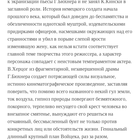
к экранизации пьесы Г.Бюхнера и не занял К.Кински в
заглавной роли. История немецкого солдата начала
прошлого века, который был доведен до беспамятства и
обезличенности идиотской муштрой, издевательскими
придирками офицеров, насмешками окружающих над его
странностями и убил в порыве слепой ярости
изменявшую жену, как нельзя кстати соответствует
главной теме творчества этого режиссера, а характер
персонажа совпадает с неистовым темпераментом актера.
В.Херцог из фрагментарной, незавершенной драмы
Г.Бюхнера создает потрясающей силы визуальное,
истинно кинематографическое произведение, заставляя
поверить, что помимо всего названного некий гул земли,
ток воздуха, гипноз природы повергают безмятежного,
покорного, терпеливо несущего свой крест человека во
внезапное смятенье, вынуждают его решиться на
отчаянный, бессмысленный бунт не только против
конкретных лиц или обстоятельств жизни. Гениальный
длинный крупный план Войцека, раз за разом,