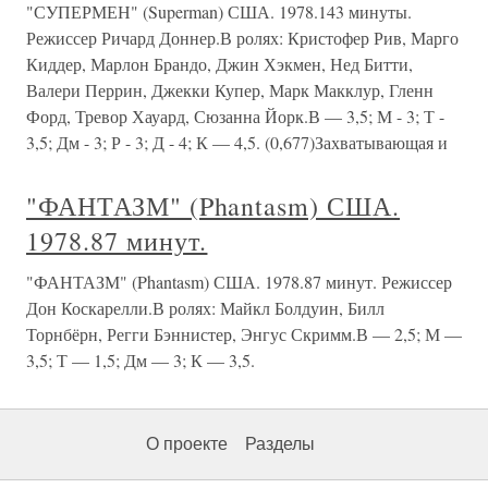
"СУПЕРМЕН" (Superman) США. 1978.143 минуты.
Режиссер Ричард Доннер.В ролях: Кристофер Рив, Марго
Киддер, Марлон Брандо, Джин Хэкмен, Нед Битти,
Валери Перрин, Джекки Купер, Марк Макклур, Гленн
Форд, Тревор Хауард, Сюзанна Йорк.В — 3,5; М - 3; Т -
3,5; Дм - 3; Р - 3; Д - 4; К — 4,5. (0,677)Захватывающая и
"ФАНТАЗМ" (Phantasm) США.
1978.87 минут.
"ФАНТАЗМ" (Phantasm) США. 1978.87 минут. Режиссер
Дон Коскарелли.В ролях: Майкл Болдуин, Билл
Торнбёрн, Регги Бэннистер, Энгус Скримм.В — 2,5; М —
3,5; Т — 1,5; Дм — 3; К — 3,5.
О проекте
Разделы