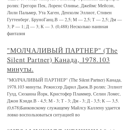
ролях: Грегори Пек, Лоренс Оливье, Джеймс Мейсон,
Лили Пальмер, Ута Хаген, Денхолм Эллиот, Стивен
Гуттенберг, БруноГанц.В — 2,5; М — 2,5; Т — 2,5; Дм —
3; Р — 1; Д — 3; К — 3. (0,488) Несколько наивная
фантазия
"МОЛЧАЛИВЫЙ ПАРТНЕР" (The
Silent Partner) Канада, 1978.103
минуты.
"МОЛЧАЛИВЫЙ ПАРТНЕР" (The Silent Partner) Канада,
1978.103 минуты. Режиссер Дарил Дьюк.В ролях: Эллиот
Гулд, Сюзанна Йорк, Кристофер Пламмер, Селин Ломес,
Джон Кэнди.В - 4,5; М - 3; Т - 3; Дм - 3; Д - 3,5; К — 3,5.
(0,678)Банковскому служащему Майлсу Каллену удается
ловко воспользоваться ситуацией во