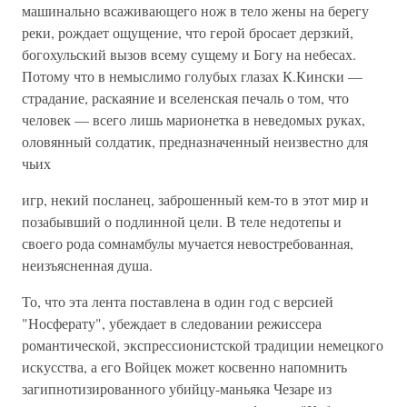
машинально всаживающего нож в тело жены на берегу
реки, рождает ощущение, что герой бросает дерзкий,
богохульский вызов всему сущему и Богу на небесах.
Потому что в немыслимо голубых глазах К.Кински —
страдание, раскаяние и вселенская печаль о том, что
человек — всего лишь марионетка в неведомых руках,
оловянный солдатик, предназначенный неизвестно для
чьих
игр, некий посланец, заброшенный кем-то в этот мир и
позабывший о подлинной цели. В теле недотепы и
своего рода сомнамбулы мучается невостребованная,
неизъясненная душа.
То, что эта лента поставлена в один год с версией
"Носферату", убеждает в следовании режиссера
романтической, экспрессионистской традиции немецкого
искусства, а его Войцек может косвенно напомнить
загипнотизированного убийцу-маньяка Чезаре из