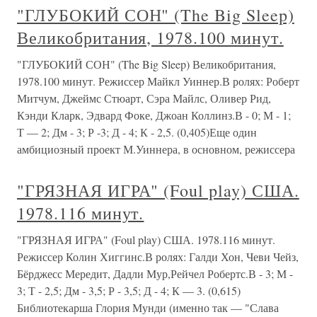
"ГЛУБОКИЙ СОН" (The Big Sleep)
Великобритания, 1978.100 минут.
"ГЛУБОКИЙ СОН" (The Big Sleep) Великобритания,
1978.100 минут. Режиссер Майкл Уиннер.В ролях: Роберт
Митчум, Джеймс Стюарт, Сэра Майлс, Оливер Рид,
Кэнди Кларк, Эдвард Фоке, Джоан Коллинз.В - 0; М - 1;
Т — 2; Дм - 3; Р -3; Д - 4; К - 2,5. (0,405)Еще один
амбициозный проект М.Уиннера, в основном, режиссера
"ГРЯЗНАЯ ИГРА" (Foul play) США.
1978.116 минут.
"ГРЯЗНАЯ ИГРА" (Foul play) США. 1978.116 минут.
Режиссер Колин Хиггинс.В ролях: Галди Хон, Чеви Чейз,
Бёрджесс Мередит, Дадли Мур,Рейчел Робертс.В - 3; М -
3; Т - 2,5; Дм - 3,5; Р - 3,5; Д - 4; К — 3. (0,615)
Библиотекарша Глория Мунди (именно так — "Слава