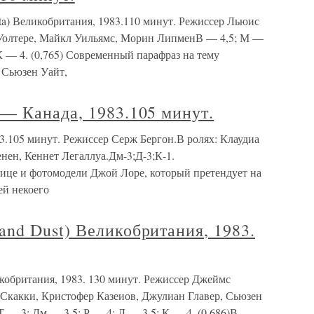
 Великобритания, 1983.110 минут. Режиссер Льюис
 Уолтере, Майкл Уильямс, Морин ЛипменВ — 4,5; М —
 К — 4. (0,765) Современный парафраз на тему
 Сьюзен Уайт,
— Канада, 1983.105 минут.
.105 минут. Режиссер Серж Бергон.В ролях: Клаудиа
ен, Кеннет Легаллуа.Дм-3;Д-3;К-1.
ице и фотомодели Джой Лоре, который претендует на
ей некоего
nd Dust) Великобритания, 1983.
обритания, 1983. 130 минут. Режиссер Джеймс
 Скакки, Кристофер Казеиов, Джулиан Главер, Сьюзен
— 3; Дм — 3,5; Р — 4; Д — 3,5; К — 4. (0,686)В