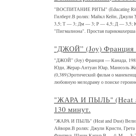
"ВОСПИТАНИЕ РИТЫ" (Educating Rita)
Гилберт.В ролях: Майкл Кейн, Джули
3,5; Т — 3; Дм — 3; Р — 4,5; Д — 3,5;
"Пигмалиона". Простая парикмахерша
"ДЖОЙ” (Joy) Франция 
"ДЖОЙ” (Joy) Франция — Канада, 1983
Юди, Жерар-Антуан Юар, Манюэль Жен
(0,389)Эротический фильм о манекенщ
любовную мелодраму о поиске героин
"ЖАРА И ПЫЛЬ" (Heat a
130 минут.
"ЖАРА И ПЫЛЬ" (Heat and Dust) Велик
Айвори.В ролях: Джули Кристи, Грета
Флитвуд, Шаши Капур.В — 4; М — 3; Т 