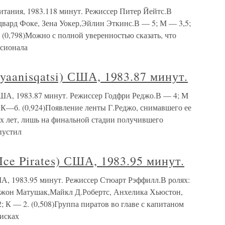
тания, 1983.118 минут. Режиссер Питер Йейтс.В
двард Фоке, Зена Уокер,Эйлин Эткинс.В — 5; М — 3,5;
. (0,798)Можно с полной уверенностью сказать, что
ссионала
anisqatsi) США, 1983.87 минут.
А, 1983.87 минут. Режиссер Годфри Реджо.В — 4; М
; К—б. (0,924)Появление ленты Г.Реджо, снимавшего ее
их лет, лишь на финальной стадии получившего
пустил
 Pirates) США, 1983.95 минут.
, 1983.95 минут. Режиссер Стюарт Рэффилл.В ролях:
Джон Матушак,Майкл Д.Робертс, Анхелика Хьюстон,
 К — 2. (0,508)Группа пиратов во главе с капитаном
исках