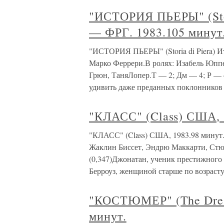
"ИСТОРИЯ ПЬЕРЫ" (Stor
— ФРГ. 1983.105 минут
"ИСТОРИЯ ПЬЕРЫ" (Storia di Piera) 
Марко Феррери.В ролях: Изабель Юпп
Грюн, ТаняЛопер.Т — 2; Дм — 4; Р — 4
удивить даже преданных поклонников 
"КЛАСС" (Class) США, 
"КЛАСС" (Class) США, 1983.98 минут.
Жаклин Биссет, Эндрю Маккарти, Стюарт М
(0,347)Джонатан, ученик престижного
Берроуз, женщиной старше по возрасту
"КОСТЮМЕР" (The Dress
минут.