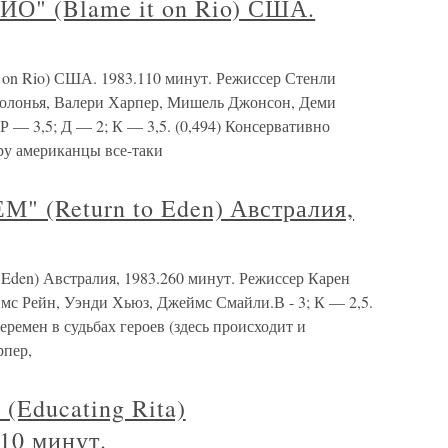
" (Blame it on Rio) США.
n Rio) США. 1983.110 минут. Режиссер Стенли
Болонья, Валери Харпер, Мишель Джонсон, Деми
Р — 3,5; Д — 2; К — 3,5. (0,494) Консервативно
ру американцы все-таки
 (Return to Eden) Австралия,
en) Австралия, 1983.260 минут. Режиссер Карен
мс Рейн, Уэнди Хьюз, Джеймс Смайли.В - 3; К — 2,5.
ремен в судьбах героев (здесь происходит и
рпер,
ducating Rita)
10 минут.