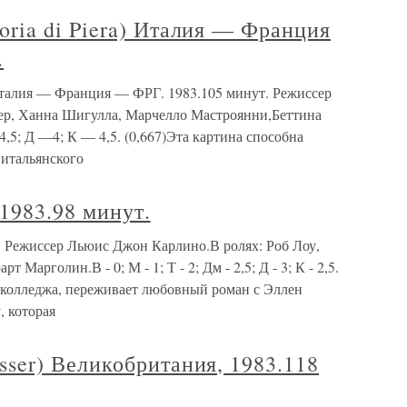
ia di Piera) Италия — Франция
.
Италия — Франция — ФРГ. 1983.105 минут. Режиссер
ер, Ханна Шигулла, Марчелло Мастроянни,Беттина
,5; Д —4; К — 4,5. (0,667)Эта картина способна
итальянского
1983.98 минут.
 Режиссер Льюис Джон Карлино.В ролях: Роб Лоу,
арголин.В - 0; М - 1; Т - 2; Дм - 2,5; Д - 3; К - 2,5.
 колледжа, переживает любовный роман с Эллен
, которая
er) Великобритания, 1983.118