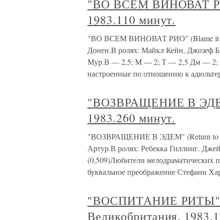
"ВО ВСЕМ ВИНОВАТ РИО
1983.110 минут.
"ВО ВСЕМ ВИНОВАТ РИО" (Blame it o
Донен.В ролях: Майкл Кейн, Джозеф 
Мур.В — 2,5; М — 2; Т — 2,5 Дм — 2; 
настроенные по отношению к адюльте
"ВОЗВРАЩЕНИЕ В ЭДЕМ"
1983.260 минут.
"ВОЗВРАЩЕНИЕ В ЭДЕМ" (Return to Ed
Артур.В ролях: Ребекка Гиллинг. Джей
(0,509)Любители мелодраматических пе
буквальное преображение Стефани Ха
"ВОСПИТАНИЕ РИТЫ" (E
Великобритания, 1983.1