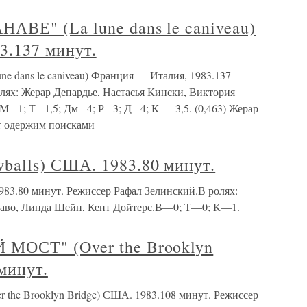
ВЕ" (La lune dans le caniveau)
3.137 минут.
ans le caniveau) Франция — Италия, 1983.137
лях: Жерар Депардье, Настасья Кински, Виктория
1; Т - 1,5; Дм - 4; Р - 3; Д - 4; К — 3,5. (0,463) Жерар
ет одержим поисками
alls) США. 1983.80 минут.
3.80 минут. Режиссер Рафал Зелинский.В ролях:
Даво, Линда Шейн, Кент Дойтерс.В—0; Т—0; К—1.
МОСТ" (Over the Brooklyn
минут.
e Brooklyn Bridge) США. 1983.108 минут. Режиссер