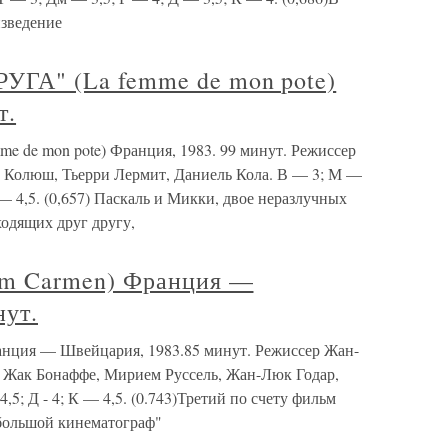
изведение
А" (La femme de mon pote)
т.
e mon pote) Франция, 1983. 99 минут. Режиссер
, Колюш, Тьерри Лермит, Даниель Кола. В — 3; М —
 — 4,5. (0,657) Паскаль и Микки, двое неразлучных
ходящих друг другу,
m Carmen) Франция —
нут.
ция — Швейцария, 1983.85 минут. Режиссер Жан-
 Жак Бонаффе, Мирием Руссель, Жан-Люк Годар,
 4,5; Д - 4; К — 4,5. (0.743)Третий по счету фильм
"большой кинематограф"