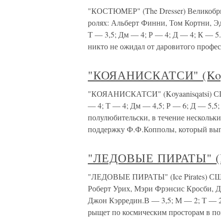
"КОСТЮМЕР" (The Dresser) Великобри
ролях: Альберт Финни, Том Кортни, Э
Т — 3,5; Дм — 4; Р — 4; Д — 4; К — 5
никто не ожидал от даровитого профе
"КОЯАНИСКАТСИ" (Koya
"КОЯАНИСКАТСИ" (Koyaanisqatsi) СШ
— 4; Т — 4; Дм — 4,5; Р — 6; Д — 5,5
полулюбительски, в течение нескольк
поддержку Ф.Ф.Копполы, который вы
"ЛЕДОВЫЕ ПИРАТЫ" (Ice
"ЛЕДОВЫЕ ПИРАТЫ" (Ice Pirates) США
Роберт Урих, Мэри Фрэнсис Кросби, 
Джон Кэрредин.В — 3,5; М — 2; Т — 2;
рыщет по космическим просторам в по