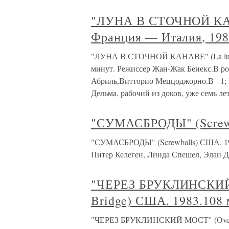
"ЛУНА В СТОЧНОЙ КАНА
Франция — Италия, 198
"ЛУНА В СТОЧНОЙ КАНАВЕ" (La lune d
минут. Режиссер Жан-Жак Бенекс.В ро
Абриль,Витторио Меццоджорно.В - 1; М - 
Дельма, рабочий из доков, уже семь л
"СУМАСБРОДЫ" (Screwb
"СУМАСБРОДЫ" (Screwballs) США. 198
Питер Келеген, Линда Спешел, Элан 
"ЧЕРЕЗ БРУКЛИНСКИЙ 
Bridge) США. 1983.108 
"ЧЕРЕЗ БРУКЛИНСКИЙ МОСТ" (Over th