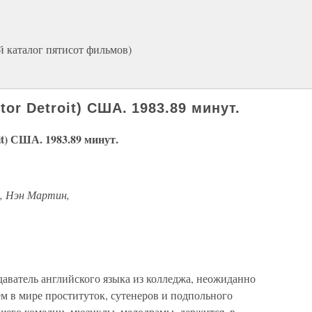
й каталог пятисот фильмов)
r Detroit) США. 1983.89 минут.
) США. 1983.89 минут.
н, Нэн Мартин,
ватель английского языка из колледжа, неожиданно
ем в мире проституток, сутенеров и подпольного
шего комедии, мюзиклы, мелодрамы, держится, в