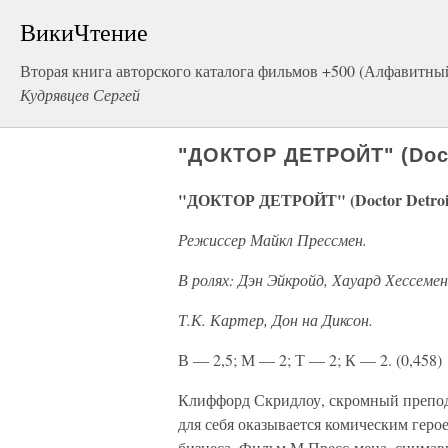
ВикиЧтение
Вторая книга авторского каталога фильмов +500 (Алфавитны
Кудрявцев Сергей
"ДОКТОР ДЕТРОЙТ" (Docto
"ДОКТОР ДЕТРОЙТ" (Doctor Detroit
Режиссер Майкл Прессмен.
В ролях: Дэн Эйкройд, Хауард Хессеме
Т.К. Картер, Дон на Диксон.
В — 2,5; М — 2; Т — 2; К — 2. (0,458)
Клиффорд Скридлоу, скромный препода
для себя оказывается комическим геро
бизнеса. Фильм М.Пресс-мена, снимав