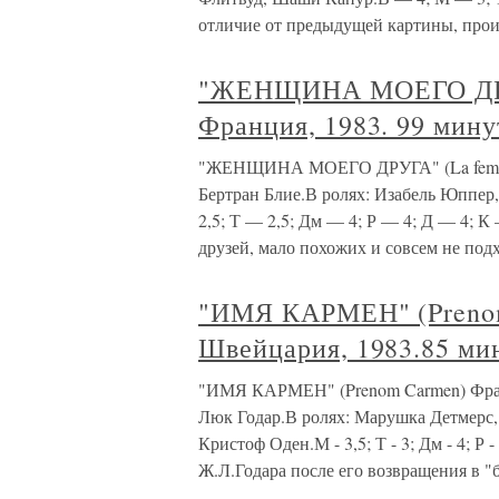
отличие от предыдущей картины, про
"ЖЕНЩИНА МОЕГО ДРУГ
Франция, 1983. 99 мину
"ЖЕНЩИНА МОЕГО ДРУГА" (La femme d
Бертран Блие.В ролях: Изабель Юппер
2,5; Т — 2,5; Дм — 4; Р — 4; Д — 4; К
друзей, мало похожих и совсем не под
"ИМЯ КАРМЕН" (Preno
Швейцария, 1983.85 ми
"ИМЯ КАРМЕН" (Prenom Carmen) Фран
Люк Годар.В ролях: Марушка Детмерс,
Кристоф Оден.М - 3,5; Т - 3; Дм - 4; Р -
Ж.Л.Годара после его возвращения в 