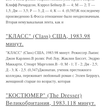
Клифф Ричардсон, Кэррол Бейкер.В — 4; М — 2; Т —
1,5; Дм — 3,5; Р — 3; Д — 4; К — 4. (0,585)К последнему
произведению Б.Фосса отношение было неоднозначным.
Вторая немузыкальная лента, как и
"КЛАСС" (Class) США, 1983.98
минут.
"КЛАСС" (Class) США, 1983.98 минут. Режиссер Льюис
Джон Карлино.В ролях: Роб Лоу, Жаклин Биссет, Эндрю
Маккарти, Стюарт Марголин.В - 0; М - 1; Т - 2; Дм - 2,5;
Д - 3; К - 2,5. (0,347)Джонатан, ученик престижного
колледжа, переживает любовный роман с Эллен Берроуз,
женщиной старше по возрасту, которая
"КОСТЮМЕР" (The Dresser)
Великобритания, 1983.118 минут.