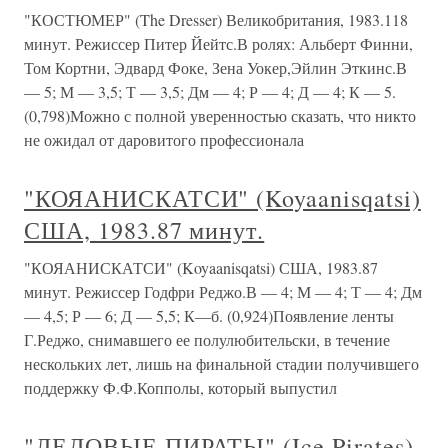
"КОСТЮМЕР" (The Dresser) Великобритания, 1983.118
минут. Режиссер Питер Йейтс.В ролях: Альберт Финни,
Том Кортни, Эдвард Фоке, Зена Уокер,Эйлин Эткинс.В
— 5; М — 3,5; Т — 3,5; Дм — 4; Р — 4; Д — 4; К — 5.
(0,798)Можно с полной уверенностью сказать, что никто
не ожидал от даровитого профессионала
"КОЯАНИСКАТСИ" (Koyaanisqatsi)
США, 1983.87 минут.
"КОЯАНИСКАТСИ" (Koyaanisqatsi) США, 1983.87
минут. Режиссер Годфри Реджо.В — 4; М — 4; Т — 4; Дм
— 4,5; Р — 6; Д — 5,5; К—б. (0,924)Появление ленты
Г.Реджо, снимавшего ее полулюбительски, в течение
нескольких лет, лишь на финальной стадии получившего
поддержку Ф.Ф.Копполы, который выпустил
"ЛЕДОВЫЕ ПИРАТЫ" (Ice Pirates)