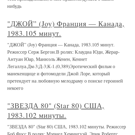
нибудь
"ДЖОЙ” (Joy) Франция — Канада,
1983.105 минут.
"ДЖОЙ” (Joy) Франция — Канада, 1983.105 минут.
Режиссер Серж Бергон.В ролях: Клаудиа Юди, Жерар-
Антуан Юар, Манюэль Женен, Кеннет
Легаллуа.Дм-3;Д-3;К-1.(0,389)Эротический фильм о
манекенщице и фотомодели Джой Лоре, который
претендует на любовную мелодраму о поиске героиней
некоего
"ЗВЕЗДА 80" (Star 80) США,
1983.102 минуты.
"ЗВЕЗДА 80" (Star 80) США, 1983.102 минуты. Режиссер
Боб Фосс.В ролях: Мэриел Хемингуэй, Эрик Робертс,