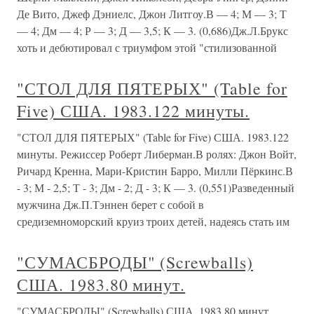
Де Вито, Джеф Дэниелс, Джон Литгоу.В — 4; М — 3; Т
— 4; Дм — 4; Р — 3; Д — 3,5; К — 3. (0,686)Дж.Л.Брукс
хоть и дебютировал с триумфом этой "стилизованной
"СТОЛ ДЛЯ ПЯТЕРЫХ" (Table for
Five) США. 1983.122 минуты.
"СТОЛ ДЛЯ ПЯТЕРЫХ" (Table for Five) США. 1983.122
минуты. Режиссер Роберт Либерман.В ролях: Джон Войт,
Ричард Кренна, Мари-Кристин Барро, Милли Пёркинс.В
- 3; М - 2,5; Т - 3; Дм - 2; Д - 3; К — 3. (0,551)Разведенный
мужчина Дж.П.Тэннен берет с собой в
средиземноморский круиз троих детей, надеясь стать им
"СУМАСБРОДЫ" (Screwballs)
США. 1983.80 минут.
"СУМАСБРОДЫ" (Screwballs) США. 1983.80 минут.