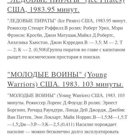
США, 1983.95 минут.
"ЛЕДОВЫЕ ПИРАТЫ" (Ice Pirates) США, 1983.95 минут.
Режиссер Стюарт Рэффилл.В ролях: Роберт Урих, Мэри
Фрэнсис Кросби, Джон Матушак,Майкл Д.Робертс,
Анхелика Хьюстон, Джон Кэрредин.В — 3,5; М — 2; Т
— 2; К — 2. (0,508)Группа пиратов во главе с капитаном
рыщет по космическим просторам в поисках
"МОЛОДЫЕ ВОИНЫ" (Young
Warriors) США. 1983. 103 минуты.
"МОЛОДЫЕ ВОИНЫ" (Young Warriors) США. 1983. 103
минуты. Режиссер Лоренс Д.Фоулдс.В ролях: Эрнест
Боргнин, Ричард Раундтри, Линда Дей Джордж, Джеймс
Ван Паттен, Энн Локхарт, Майк Норрис.В—1,5;М—1,5;Т
—1,5;Дм—3;Р—3;К—2,5.(0,411) Насилие порождает
насилие — можно бесконечно долго эксплуатировать