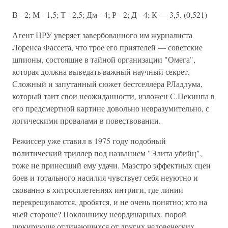
В - 2; М - 1,5; Т - 2,5; Дм - 4; Р - 2; Д - 4; К — 3,5. (0,521)
Агент ЦРУ уверяет завербованного им журналиста
Лоренса Фассета, что трое его приятелей — советские
шпионы, состоящие в тайной организации "Омега",
которая должна выведать важный научный секрет.
Сложный и запутанный сюжет бестселлера РЛадлума,
который таит свои неожиданности, изложен С.Пекинпа в
его предсмертной картине довольно невразумительно, с
логическими провалами в повествовании.
Режиссер уже ставил в 1975 году подобный
политический триллер под названием "Элита убийц",
тоже не принесший ему удачи. Маэстро эффектных сцен
боев и тотального насилия чувствует себя неуютно и
скованно в хитросплетениях интриги, где линии
перекрещиваются, дробятся, и не очень понятно; кто на
чьей стороне? Поклоннику неординарных, порой
шокирующе отличающихся от других человеческих