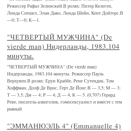
Режиссер Рафал Зелинский.В ролях: Питер Келеген,
Линда Спешел, Элан Даво, Линда Шейн, Кент Дойтерс.В
—0; Т—0; К—1.
"ЧЕТВЕРТЫЙ МУЖЧИНА" (De
vierde man) Нидерланды, 1983.104
минуты.
"ЧЕТВЕРТЫЙ МУЖЧИНА" (De vierde man)
Нидерланды, 1983.104 минуты. Режиссер Пауль
Верхувен.В ролях: Ерун Краббе, Рене Сутендик, Том
Хоффман, Долф Де Врис, Герт Де Йонг.В — 3,5; М — 3;
Т — 3,5; Дм — 4; Р — 4; Д — 4; К — 5. (0,707) Герард
Реве, писатель-алкоголик, гомосексуалист и вместе с тем
рьяный
"ЭММАНЮЭЛЬ 4" (Emmanuelle 4)