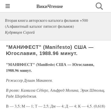
ВикиЧтение
Вторая книга авторского каталога фильмов +500
(Алфавитный каталог пятисот фильмов)
Кудрявцев Сергей
"МАНИФЕСТ" (Manifesto) США —
Югославия, 1988.96 минут.
"МАНИФЕСТ" (Manifesto) США — Югославия,
1988.96 минут.
Режиссер Душан Макавеев.
В ролях: Камилла Сёберг, Альфред Молина, Эрик Штольц,
Раде Шербеджия.
В — 3,5; М — 1; Т — 2,5; Дм — 4; Д — 4; К — 4,5. (0,618)