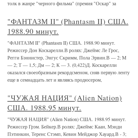
толк в жанре "черного фильма" (премия "Оскар" за
"ФАНТАЗМ II" (Phantasm II) США.
1988.90 минут.
"ФАНТАЗМ II" (Phantasm II) США. 1988.90 минут.
Режиссер Дон Коскарелли.В ролях: Джеймс Ле Грос,
Регги Бэннистер, Энгус Скримм, Пола Эрвин.В — 2; М
— 2; Т — 1,5; Дм — 2; К — 3. (0,422)Д. Коскарелли
оказался своеобразным рекордсменом, сняв первую ленту
еще в семнадцать лет и являясь продюсером,
"ЧУЖАЯ НАЦИЯ" (Alien Nation)
США. 1988.95 минут.
"ЧУЖАЯ НАЦИЯ" (Alien Nation) США. 1988.95 минут.
Режиссер Грэм. Бейкер.В ролях: Джеймс Каан, Мэнди
Пэтинкин, Теренс Стэмп, Кевин Мейджор Хауард.В - 3;