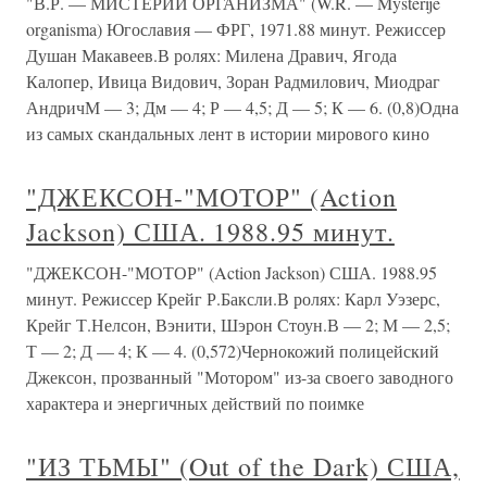
"В.Р. — МИСТЕРИИ ОРГАНИЗМА" (W.R. — Mysterije
organisma) Югославия — ФРГ, 1971.88 минут. Режиссер
Душан Макавеев.В ролях: Милена Дравич, Ягода
Калопер, Ивица Видович, Зоран Радмилович, Миодраг
АндричМ — 3; Дм — 4; Р — 4,5; Д — 5; К — 6. (0,8)Одна
из самых скандальных лент в истории мирового кино
"ДЖЕКСОН-"МОТОР" (Action
Jackson) США. 1988.95 минут.
"ДЖЕКСОН-"МОТОР" (Action Jackson) США. 1988.95
минут. Режиссер Крейг Р.Баксли.В ролях: Карл Уэзерс,
Крейг Т.Нелсон, Вэнити, Шэрон Стоун.В — 2; М — 2,5;
Т — 2; Д — 4; К — 4. (0,572)Чернокожий полицейский
Джексон, прозванный "Мотором" из-за своего заводного
характера и энергичных действий по поимке
"ИЗ ТЬМЫ" (Out of the Dark) США,