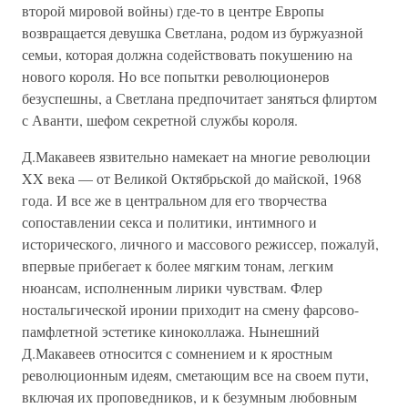
второй мировой войны) где-то в центре Европы
возвращается девушка Светлана, родом из буржуазной
семьи, которая должна содействовать покушению на
нового короля. Но все попытки революционеров
безуспешны, а Светлана предпочитает заняться флиртом
с Аванти, шефом секретной службы короля.
Д.Макавеев язвительно намекает на многие революции
XX века — от Великой Октябрьской до майской, 1968
года. И все же в центральном для его творчества
сопоставлении секса и политики, интимного и
исторического, личного и массового режиссер, пожалуй,
впервые прибегает к более мягким тонам, легким
нюансам, исполненным лирики чувствам. Флер
ностальгической иронии приходит на смену фарсово-
памфлетной эстетике киноколлажа. Нынешний
Д.Макавеев относится с сомнением и к яростным
революционным идеям, сметающим все на своем пути,
включая их проповедников, и к безумным любовным