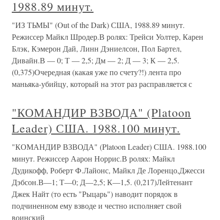
1988.89 минут.
"ИЗ ТЬМЫ" (Out of the Dark) США, 1988.89 минут.
Режиссер Майкл Шродер.В ролях: Трейси Уолтер, Карен
Блэк, Кэмерон Дай, Линн Дэниелсон, Пол Бартел,
Дивайн.В — 0; Т — 2,5; Дм — 2; Д — 3; К — 2,5.
(0,375)Очередная (какая уже по счету?!) лента про
маньяка-убийцу, который на этот раз расправляется с
"КОМАНДИР ВЗВОДА" (Platoon
Leader) США. 1988.100 минут.
"КОМАНДИР ВЗВОДА" (Platoon Leader) США. 1988.100
минут. Режиссер Аарон Норрис.В ролях: Майкл
Дудикофф, Роберт Ф.Лайонс, Майкл Де Лоренцо,Джесси
Дэбсон.В—1; Т—0; Д—2,5; К—1,5. (0,217)Лейтенант
Джек Найт (то есть "Рыцарь") наводит порядок в
подчиненном ему взводе и честно исполняет свой
воинский