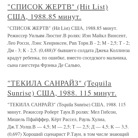
"СПИСОК ЖЕРТВ" (Hit List)
США, 1988.85 минут.
"СПИСОК ЖЕРТВ" (Hit List) США, 1988.85 минут.
Режиссер Уильям Люстиг.В ролях: Иэн Майкл Винсент,
Лео Росси, Лэнс Хенриксен, Pun Торн.В - 2; М - 2,5; Т - 2;
Дм - 3; К - 2,5. (0,488)У бывшего солдата Джека Коллинза
крадут ребенка, по ошибке, вместо соседского мальчика,
сына гангстера Фрэнка Де Сальво,
"ТЕКИЛА САНРАЙЗ" (Tequila
Sunrise) США, 1988. 115 минут.
"ТЕКИЛА САНРАЙЗ" (Tequila Sunrise) США, 1988. 115
минут. Режиссер Роберт Таун.В ролях: Мел Гибсон,
Мишель Пфайффер, Кёрт Рассел, Рауль Хулиа,
Дж.Т.Уолш.В — 4,5; М — 2,5; Т — 2,5; Д — 4,5; К — 3,5.
(0,697) Хороший сценарист Р.Таун, в том числе знающий