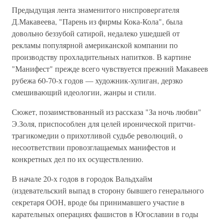
Предыдущая лента знаменитого ниспровергателя
Д.Макавеева, "Парень из фирмы Кока-Кола", была
довольно беззубой сатирой, недалеко ушедшей от
рекламы популярной американской компании по
производству прохладительных напитков. В картине
"Манифест" прежде всего чувствуется прежний Макавеев
рубежа 60-70-х годов — художник-хулиган, дерзко
смешивающий идеологии, жанры и стили.
Сюжет, позаимствованный из рассказа "За ночь любви"
Э.Золя, приспособлен для целей иронической притчи-
трагикомедии о прихотливой судьбе революций, о
несоответствии провозглащаемых манифестов и
конкретных дел по их осуществлению.
В начале 20-х годов в городок Вальдхайм
(издевательский выпад в сторону бывшего генерального
секретаря ООН, вроде бы принимавшего участие в
карательных операциях фашистов в Югославии в годы