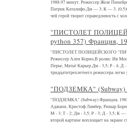
1988.97 минут. Режиссер Жозе Пинейр
Патрик Каталифо.Дм — 3; К — 3. (0,5
чей герой творит справедливость с хо
"ПИСТОЛЕТ ПОЛИЦЕЙС
python 357) Франция, 1
"ПИСТОЛЕТ ПОЛИЦЕЙСКОГО "ПИТОН-35
Режиссер Ален Корно,В ролях: Ив Мо
Перье, Матьё Карьер.Дм - 3,5; Р - 4; Д 
тридцатитрехлетнего режиссера легко 
"ПОДЗЕМКА" (Subway) 
"ПОДЗЕМКА" (Subway) Франция, 1985.
Аджани, Кристоф Ламбер, Ришар Бори
М - 3; Т - 2; Дм - 3,5; Р - 3; Д - 3,5; 
второй картине воплощает на экране с