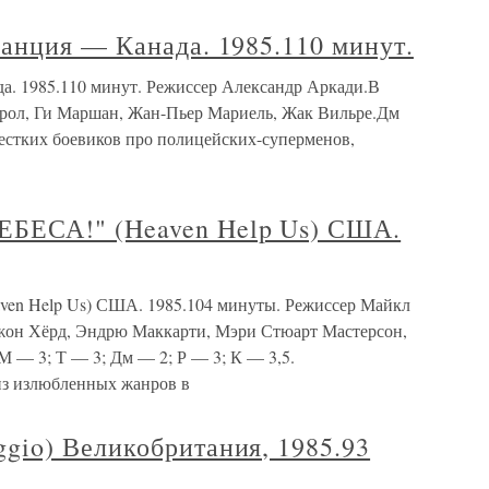
анция — Канада. 1985.110 минут.
а. 1985.110 минут. Режиссер Александр Аркади.В
трол, Ги Маршан, Жан-Пьер Мариель, Жак Вильре.Дм
жестких боевиков про полицейских-суперменов,
ЕСА!" (Heaven Help Us) США.
 Help Us) США. 1985.104 минуты. Режиссер Майкл
Джон Хёрд, Эндрю Маккарти, Мэри Стюарт Мастерсон,
 — 3; Т — 3; Дм — 2; Р — 3; К — 3,5.
из излюбленных жанров в
io) Великобритания, 1985.93