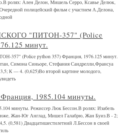
о.В ролях: Ален Делон, Мишель Серро, Ксавье Делюк,
)Очередной полицейский фильм с участием А.Делона,
лодной
КОГО "ПИТОН-357" (Police
976.125 минут.
7" (Police python 357) Франция, 1976.125 минут.
нтан, Симона Синьоре, Стефания Сандрелли,Франсуа
- 3,5; К — 4. (0,625)Во второй картине молодого,
увидеть
Франция, 1985.104 минуты.
104 минуты. Режиссер Люк Бессон.В ролях: Изабель
нже, Жан-Юг Англад, Мишел Галабрю, Жан Буиз.В - 2;
К — 4,5. (0,581) Двадцатишестилетний Л.Бессон в своей
тиль