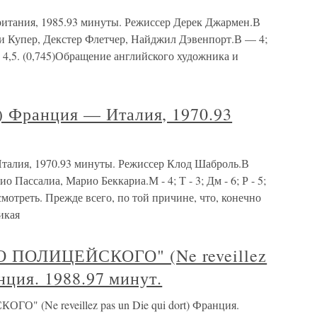
тания, 1985.93 минуты. Режиссер Дерек Джармен.В
и Купер, Декстер Флетчер, Найджил Дэвенпорт.В — 4;
 4,5. (0,745)Обращение английского художника и
 Франция — Италия, 1970.93
алия, 1970.93 минуты. Режиссер Клод Шаброль.В
Пассалиа, Марио Беккариа.М - 4; Т - 3; Дм - 6; Р - 5;
смотреть. Прежде всего, по той причине, что, конечно
икая
ПОЛИЦЕЙСКОГО" (Ne reveillez
анция. 1988.97 минут.
(Ne reveillez pas un Die qui dort) Франция.