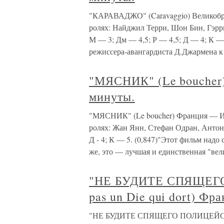
"КАРАВАДЖО" (Caravaggio) Великобри
ролях: Найджил Терри, Шон Бин, Гэрр
М — 3; Дм — 4,5; Р — 4,5; Д — 4; К —
режиссера-авангардиста Д.Джармена к
"МЯСНИК" (Le boucher)
минуты.
"МЯСНИК" (Le boucher) Франция — Ит
ролях: Жан Янн, Стефан Одран, Антонио 
Д - 4; К — 5. (0,847)"Этот фильм надо 
же, это — лучшая и единственная "вел
"НЕ БУДИТЕ СПЯЩЕГО 
pas un Die qui dort) Фр
"НЕ БУДИТЕ СПЯЩЕГО ПОЛИЦЕЙСКОГО" 