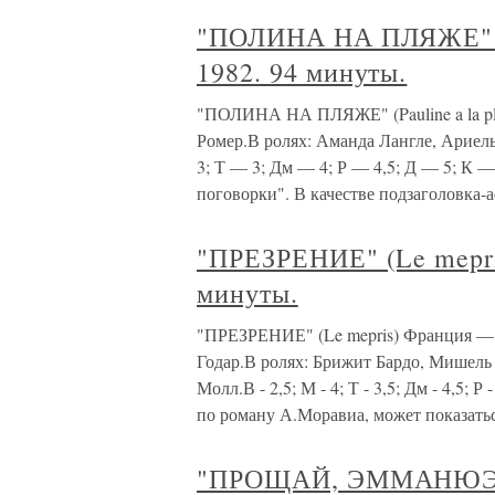
"ПОЛИНА НА ПЛЯЖЕ" (Pa
1982. 94 минуты.
"ПОЛИНА НА ПЛЯЖЕ" (Pauline a la pla
Ромер.В ролях: Аманда Лангле, Ариел
3; Т — 3; Дм — 4; Р — 4,5; Д — 5; К —
поговорки". В качестве подзаголовка-
"ПРЕЗРЕНИЕ" (Le mepri
минуты.
"ПРЕЗРЕНИЕ" (Le mepris) Франция — 
Годар.В ролях: Брижит Бардо, Мишел
Молл.В - 2,5; М - 4; Т - 3,5; Дм - 4,5; Р
по роману А.Моравиа, может показать
"ПРОЩАЙ, ЭММАНЮЭЛЬ"