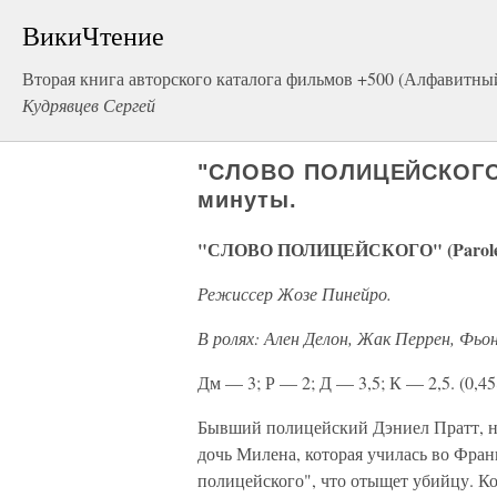
ВикиЧтение
Вторая книга авторского каталога фильмов +500 (Алфавитны
Кудрявцев Сергей
"СЛОВО ПОЛИЦЕЙСКОГО" (
минуты.
"СЛОВО ПОЛИЦЕЙСКОГО" (Parole de 
Режиссер Жозе Пинейро.
В ролях: Ален Делон, Жак Перрен, Фь
Дм — 3; Р — 2; Д — 3,5; К — 2,5. (0,45
Бывший полицейский Дэниел Пратт, на
дочь Милена, которая училась во Фран
полицейского", что отыщет убийцу. К