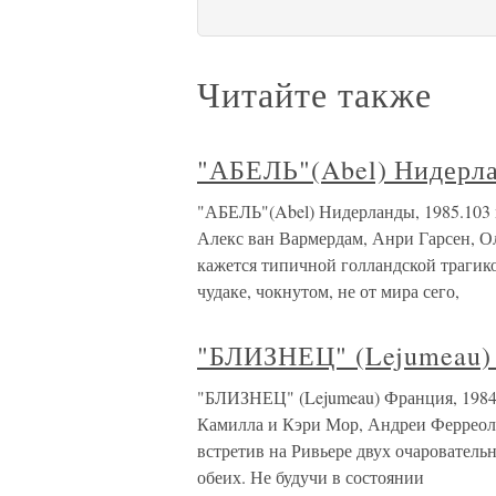
Читайте также
"АБЕЛЬ"(Abel) Нидерла
"АБЕЛЬ"(Abel) Нидерланды, 1985.103 
Алекс ван Вармердам, Анри Гарсен, О
кажется типичной голландской трагик
чудаке, чокнутом, не от мира сего,
"БЛИЗНЕЦ" (Lejumeau) 
"БЛИЗНЕЦ" (Lejumeau) Франция, 1984.
Камилла и Кэри Мор, Андреи Ферреоль.Д
встретив на Ривьере двух очарователь
обеих. Не будучи в состоянии