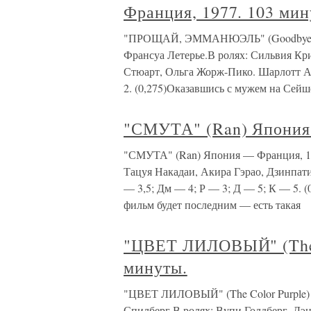
Франция, 1977. 103 мин
"ПРОЩАЙ, ЭММАНЮЭЛЬ" (Goodbye, Em
Франсуа Летерье.В ролях: Сильвия Кр
Стюарт, Ольга Жорж-Пико. Шарлотт А
2. (0,275)Оказавшись с мужем на Сей
"СМУТА" (Ran) Япония 
"СМУТА" (Ran) Япония — Франция, 198
Тацуя Накадаи, Акира Гэрао, Дзинпати
— 3,5; Дм — 4; Р — 3; Д — 5; К — 5. (
фильм будет последним — есть такая
"ЦВЕТ ЛИЛОВЫЙ" (The C
минуты.
"ЦВЕТ ЛИЛОВЫЙ" (The Color Purple) 
Спилберг.В ролях: Вупи Голдберг, Дэ