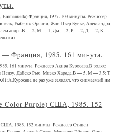
уты.
manuelle) Франция, 1977. 103 минуты. Режиссер
истель, Умберто Орсини, Жан-Пьер Бувье, Александра
лександра.В — 2; М — 1; Дм — 2; Р — 2; Д — 2; К —
шельских
— Франция, 1985. 161 минута.
5. 161 минута. Режиссер Акира Куросава.В ролях:
 Недзу, Дайскэ Рью, Миэко Харада.В — 5; М — 3,5; Т
0,81)А.Куросава не раз уже заявлял, что снимаемый им
olor Purple) США, 1985. 152
США, 1985. 152 минуты. Режиссер Стивен
нни Главер, Адольф Сизар, Маргарет Эйвери, Опра