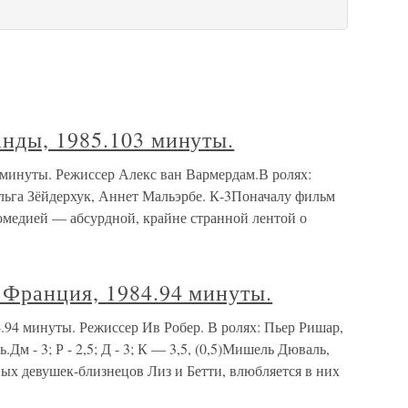
нды, 1985.103 минуты.
минуты. Режиссер Алекс ван Вармердам.В ролях:
льга Зёйдерхук, Аннет Мальэрбе. К-3Поначалу фильм
омедией — абсурдной, крайне странной лентой о
Франция, 1984.94 минуты.
94 минуты. Режиссер Ив Робер. В ролях: Пьер Ришар,
м - 3; Р - 2,5; Д - 3; К — 3,5, (0,5)Мишель Дюваль,
ных девушек-близнецов Лиз и Бетти, влюбляется в них