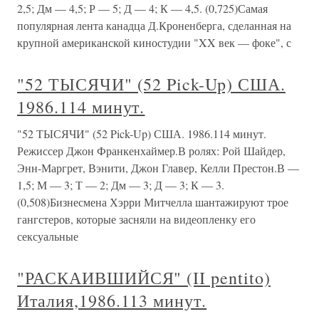
2,5; Дм — 4,5; Р — 5; Д — 4; К — 4,5. (0,725)Самая
популярная лента канадца Д.Кроненберга, сделанная на
крупной американской киностудии "XX век — фоке", с
"52 ТЫСЯЧИ" (52 Pick-Up) США.
1986.114 минут.
"52 ТЫСЯЧИ" (52 Pick-Up) США. 1986.114 минут.
Режиссер Джон Франкенхаймер.В ролях: Рой Шайдер,
Энн-Маргрет, Вэнити, Джон Главер, Келли Престон.В —
1,5; М — 3; Т — 2; Дм — 3; Д — 3; К — 3.
(0,508)Бизнесмена Хэрри Митчелла шантажируют трое
гангстеров, которые засняли на видеопленку его
сексуальные
"РАСКАИВШИЙСЯ" (II pentito)
Италия,1986.113 минут.