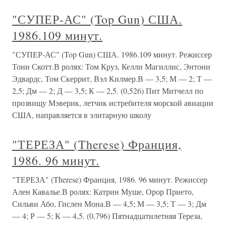
"СУПЕР-АС" (Top Gun) США.
1986.109 минут.
"СУПЕР-АС" (Top Gun) США. 1986.109 минут. Режиссер
Тони Скотт.В ролях: Том Круз, Келли Магиллис, Энтони
Эдвардс, Том Скеррит, Вэл Килмер.В — 3,5; М — 2; Т —
2,5; Дм — 2; Д — 3,5; К — 2,5. (0,526) Пит Митчелл по
прозвищу Мэверик, летчик истребителя морской авиации
США, направляется в элитарную школу
"ТЕРЕЗА" (Therese) Франция,
1986. 96 минут.
"ТЕРЕЗА" (Therese) Франция, 1986. 96 минут. Режиссер
Ален Кавалье.В ролях: Катрин Муше, Орор Прието,
Сильви Або, Гислен Мона.В — 4,5; М — 3,5; Т — 3; Дм
— 4; Р — 5; К — 4,5. (0,796) Пятнадцатилетняя Тереза,