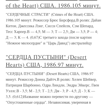
of the Heart) США. 1986.105 минут.
"СЕРДЕЧНЫЕ СТРАСТИ" (Crimes of the Heart) США.
1986.105 минут. Режиссер Брюс Бирсфорд.В ролях: Дайан
Китон, Джессика Лэнг, Сисси Спейсек, Сэм Шепард,
Тесс Харпер.В — 4,5; М — 3; Т — 2,5; Дм — 3,5; Р — 4;
Д — 3; К — 4. (0,67)С третьего захода (после картин
"Нежное милосердие" и "Царь Давид") австралийцу
"СЕРДЦА ПУСТЫНИ" (Desert
Hearts) США, 1986.97 минут.
"СЕРДЦА ПУСТЫНИ" (Desert Hearts) США, 1986.97
минут. Режиссер Донна Дайтч.В ролях: Хелен Шейвер,
Патриция Шарбонно, Одра Линдли, Эндра Эйкерс, Гвен
Уэллс.В - 3,5; М - 2,5; Т - 2,5; Дм - 3; Р - 4,5; Д - 3; К —
3,5. (0,612)Название можно перевести по-другому —
"Опустошенные сердца". Независимая, уверенная в