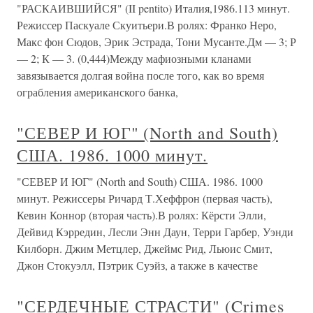
"РАСКАИВШИЙСЯ" (II pentito) Италия,1986.113 минут.
Режиссер Паскуале Скуитьери.В ролях: Франко Неро,
Макс фон Сюдов, Эрик Эстрада, Тони Мусанте.Дм — 3; Р
— 2; К — 3. (0,444)Между мафиозными кланами
завязывается долгая война после того, как во время
ограбления американского банка,
"СЕВЕР И ЮГ" (North and South)
США. 1986. 1000 минут.
"СЕВЕР И ЮГ" (North and South) США. 1986. 1000
минут. Режиссеры Ричард Т.Хеффрон (первая часть),
Кевин Коннор (вторая часть).В ролях: Кёрсти Элли,
Дейвид Кэрредин, Лесли Энн Даун, Терри Гарбер, Уэнди
Килборн. Джим Метцлер, Джеймс Рид, Льюис Смит,
Джон Стокуэлл, Пэтрик Суэйз, а также в качестве
"СЕРДЕЧНЫЕ СТРАСТИ" (Crimes