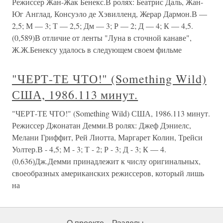
Режиссер Жан-Жак Бенекс.В ролях: Беатрис Даль, Жан-
Юг Англад, Консуэло де Хэвилленд, Жерар Дармон.В —
2,5; М — 3; Т — 2,5; Дм — 3; Р — 2; Д — 4; К — 4,5.
(0,589)В отличие от ленты "Луна в сточной канаве",
Ж.Ж.Бенексу удалось в следующем своем фильме
"ЧЕРТ-ТЕ ЧТО!" (Something Wild)
США, 1986.113 минут.
"ЧЕРТ-ТЕ ЧТО!" (Something Wild) США, 1986.113 минут.
Режиссер Джонатан Демми.В ролях: Джеф Дэниелс,
Мелани Гриффит, Рей Лиотта, Маргарет Колин, Трейси
Уолтер.В - 4,5; М - 3; Т - 2; Р - 3; Д - 3; К — 4.
(0,636)Дж.Демми принадлежит к числу оригинальных,
своеобразных американских режиссеров, который лишь
на