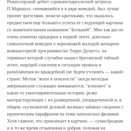
Режиссерский дебют сорокачетырехлетней актрисы
П.Маршалл, снимавшейся и в ряде комедий, был лучше
принят зрителями, нежели критиками, что оказалось
предвестьем еще большего успеха ее следующей картины
со знаменательным названием "Большой". Мне как раз не
очень понятны придирки к первой ленте, довольно
симпатичной комедии о чернокожей молодой женщине-
компьютерной программистке Терри Дулиттл, на
терминал которой случайно вышел британский тайный
агент, ищущий спасения в ситуации провала и
разоблачения во враждебной (не будем уточнять — какой)
стране. Мотив "яппи в опасности" (когда молодые
американские служащие ввязываются, "влипают" в
какие-то умопомрачительные истории, резко
контрастирующие с их размеренной, упорядоченной и, в
общем, скучноватой деловой жизнью) забавно соединен с
ироническим парафразом на темы шпионских фильмов.
Хотя главное, что привлекает в картине, — сумасбродная
и в то же время отзывчивая и добрая, похожая на