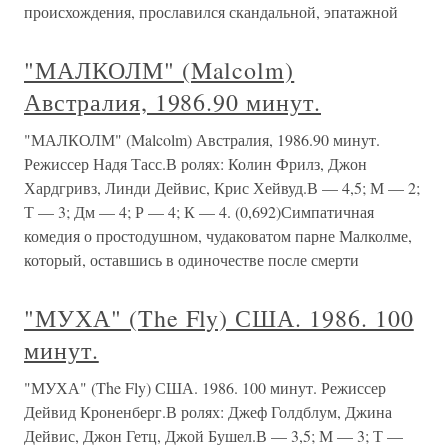
происхождения, прославился скандальной, эпатажной
"МАЛКОЛМ" (Malcolm)
Австралия, 1986.90 минут.
"МАЛКОЛМ" (Malcolm) Австралия, 1986.90 минут.
Режиссер Надя Тасс.В ролях: Колин Фрилз, Джон
Хардгривз, Линди Дейвис, Крис Хейвуд.В — 4,5; М — 2;
Т — 3; Дм — 4; Р — 4; К — 4. (0,692)Симпатичная
комедия о простодушном, чудаковатом парне Малколме,
который, оставшись в одиночестве после смерти
"МУХА" (The Fly) США. 1986. 100
минут.
"МУХА" (The Fly) США. 1986. 100 минут. Режиссер
Дейвид Кроненберг.В ролях: Джеф Голдблум, Джина
Дейвис, Джон Гетц, Джой Бушел.В — 3,5; М — 3; Т —