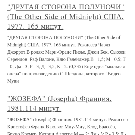
"ДРУГАЯ СТОРОНА ПОЛУНОЧИ"
(The Other Side of Midnight) США.
1977. 165 минут.
"ДРУГАЯ СТОРОНА ПОЛУНОЧИ" (The Other Side of
Midnight) США. 1977. 165 минут. Режиссер Чарлз
Джэррот.В ролях: Мари-Франс Пизье, Джон Бек, Сьюзен
Сэрендон, Раф Валоне, Клю Галейджер.В - 1,5; М - 0,5; Т
- 0; Дм - 3; Р - 3; Д - 3,5; К - 2. (0,335) Еще одна "мыльная
опера" по произведению С.Шелдона, которого "Видео
Муви
"ЖОЗЕФА" (Josepha) Франция.
1981.114 минут.
"ЖОЗЕФА" (Josepha) Франция. 1981.114 минут. Режиссер
Кристофер Франк.В ролях: Миу-Миу, Клод Брассёр,
Бруно Кремер, Катрин Аллегре.М — 2; Дм - 3; Р - 3,5; Д -