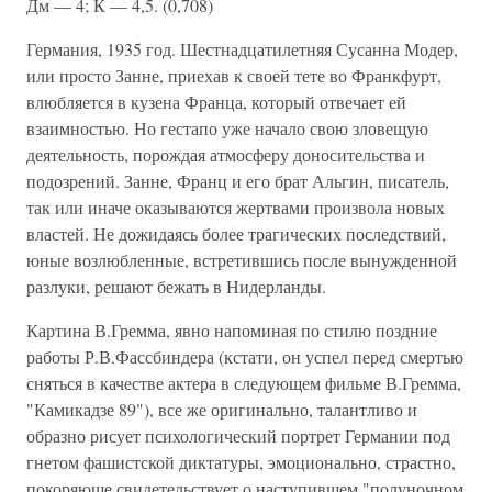
Дм — 4; К — 4,5. (0,708)
Германия, 1935 год. Шестнадцатилетняя Сусанна Модер,
или просто Занне, приехав к своей тете во Франкфурт,
влюбляется в кузена Франца, который отвечает ей
взаимностью. Но гестапо уже начало свою зловещую
деятельность, порождая атмосферу доносительства и
подозрений. Занне, Франц и его брат Альгин, писатель,
так или иначе оказываются жертвами произвола новых
властей. Не дожидаясь более трагических последствий,
юные возлюбленные, встретившись после вынужденной
разлуки, решают бежать в Нидерланды.
Картина В.Гремма, явно напоминая по стилю поздние
работы Р.В.Фассбиндера (кстати, он успел перед смертью
сняться в качестве актера в следующем фильме В.Гремма,
"Камикадзе 89"), все же оригинально, талантливо и
образно рисует психологический портрет Германии под
гнетом фашистской диктатуры, эмоционально, страстно,
покоряюще свидетельствует о наступившем "полуночном