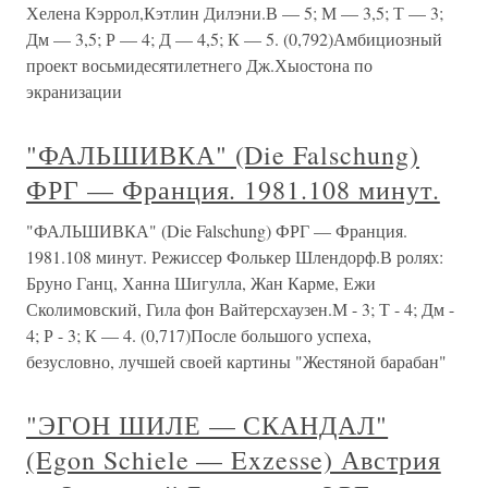
Хелена Кэррол,Кэтлин Дилэни.В — 5; М — 3,5; Т — 3;
Дм — 3,5; Р — 4; Д — 4,5; К — 5. (0,792)Амбициозный
проект восьмидесятилетнего Дж.Хыостона по
экранизации
"ФАЛЬШИВКА" (Die Falschung)
ФРГ — Франция. 1981.108 минут.
"ФАЛЬШИВКА" (Die Falschung) ФРГ — Франция.
1981.108 минут. Режиссер Фолькер Шлендорф.В ролях:
Бруно Ганц, Ханна Шигулла, Жан Карме, Ежи
Сколимовский, Гила фон Вайтерсхаузен.М - 3; Т - 4; Дм -
4; Р - 3; К — 4. (0,717)После большого успеха,
безусловно, лучшей своей картины "Жестяной барабан"
"ЭГОН ШИЛЕ — СКАНДАЛ"
(Egon Schiele — Exzesse) Австрия