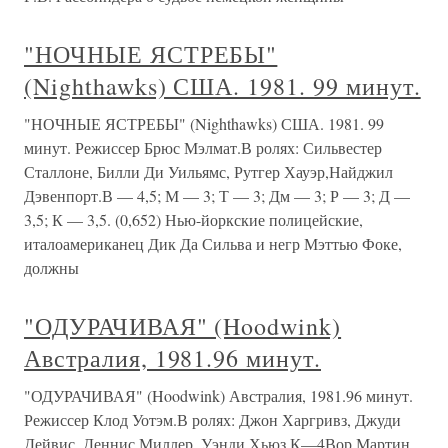
"НОЧНЫЕ ЯСТРЕБЫ"
(Nighthawks) США. 1981. 99 минут.
"НОЧНЫЕ ЯСТРЕБЫ" (Nighthawks) США. 1981. 99
минут. Режиссер Брюс Мэлмат.В ролях: Сильвестер
Сталлоне, Билли Ди Уильямс, Рутгер Хауэр,Найджил
Дэвенпорт.В — 4,5; М — 3; Т — 3; Дм — 3; Р — 3; Д —
3,5; К — 3,5. (0,652) Нью-йоркские полицейские,
италоамериканец Дик Да Сильва и негр Мэттью Фоке,
должны
"ОДУРАЧИВАЯ" (Hoodwink)
Австралия, 1981.96 минут.
"ОДУРАЧИВАЯ" (Hoodwink) Австралия, 1981.96 минут.
Режиссер Клод Уотэм.В ролях: Джон Харгривз, Джуди
Дейвис, Деннис Миллер, Уэнди Хьюз.К—4Вор Мартин