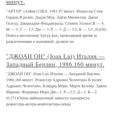
минут.
"АРТУР" (Arthur) США. 1981.97 минут. Режиссер Стив
Гордон.В ролях: Дадли Мур, Лайза Миннелли, Джон
Гилгуд, Джералдин Фицджералд, Стивен Эллиот.В — 4;
М — 3; Т — 3,5; Дм — 3; Р — 3; Д — 3,5; К — 3,5, (0,656)
Повеса-миллионер Артур Бах, проводящий время за
развлечениями и выпивкой, должен по
"ДЖОАН ОН" (Joan Lui) Италия —
Западный Берлин, 1986.160 минут.
"ДЖОАН ОН" (Joan Lui) Италия — Западный Берлин,
1986.160 минут. Режиссер Адриано Челентано.В ролях:
Адриано Челентано, Клаудиа Мори, Марте Келлер, Эдвин
Мариан, Федерика Моро.Дм—1; Р—2,5; Д—1; К—2.
(0,271)Очень амбициозный замысел сценариста-
режиссера-актера-композитора-певца