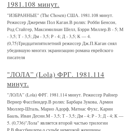
1981.108 минут.
"ИЗБРАННЫЕ" (The Chosen) США. 1981.108 минут.
Режиссер Джереми Пол Каган.В ролях: Робби Бенсон,
Род Стайгер, Максимилиан Шелл, Бэрри Миллер.В - 5; М
- 3,5; Т - 3,5; Дм - 3,5; Р - 4; Д - 3,5; К — 4.
(0,75)Тридцатипятилетний режиссер Дж.П.Каган снял
убедившую многих экранизацию романа еврейского
писателя
"ЛОЛА” (Lola) ФРГ. 1981.114
минут.
"ЛОЛА” (Lola) ФРГ. 1981.114 минут. Режиссер Райнер
Вернер Фассбиндер.В ролях: Барбара Зукова, Армин
Мюллер-Шталь, Марио Адорф, Матиас Фухс, Карин
Бааль, Иван Десни.М - 3,5; Т - 3,5; Дм - 4; Р - 3; Д - 4; К —
5. (0,736)"Лола" является второй частью трилогии
Р.В.Фассбиндера о судьбе немецкой женщины