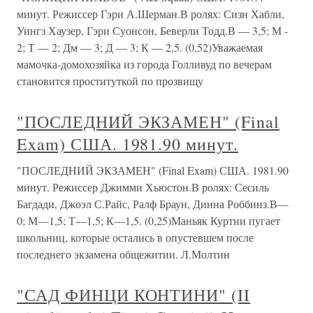
минут. Режиссер Гэри А.Шерман.В ролях: Сизн Хабли,
Уингз Хаузер, Гэри Суонсон, Беверли Тодд.В — 3,5; М -
2; Т — 2; Дм — 3; Д — 3; К — 2,5. (0,52)Уважаемая
мамочка-домохозяйка из города Голливуд по вечерам
становится проституткой по прозвищу
"ПОСЛЕДНИЙ ЭКЗАМЕН" (Final
Exam) США. 1981.90 минут.
"ПОСЛЕДНИЙ ЭКЗАМЕН" (Final Exam) США. 1981.90
минут. Режиссер Джимми Хьюстон.В ролях: Сесиль
Багдади, Джоэл С.Райс, Ралф Браун, Динна Роббинз.В—
0; М—1,5; Т—1,5; К—1,5. (0,25)Маньяк Куртни пугает
школьниц, которые остались в опустевшем после
последнего экзамена общежитии. Л.Молтин
"САД ФИНЦИ КОНТИНИ" (II