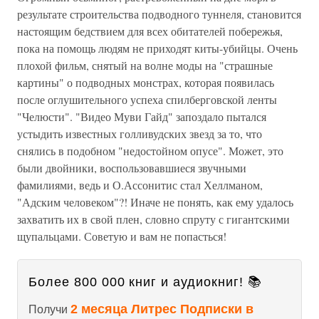
результате строительства подводного туннеля, становится
настоящим бедствием для всех обитателей побережья,
пока на помощь людям не приходят киты-убийцы. Очень
плохой фильм, снятый на волне моды на "страшные
картины" о подводных монстрах, которая появилась
после оглушительного успеха спилберговской ленты
"Челюсти". "Видео Муви Гайд" запоздало пытался
устыдить известных голливудских звезд за то, что
снялись в подобном "недостойном опусе". Может, это
были двойники, воспользовавшиеся звучными
фамилиями, ведь и О.Ассонитис стал Хеллманом,
"Адским человеком"?! Иначе не понять, как ему удалось
захватить их в свой плен, словно спруту с гигантскими
щупальцами. Советую и вам не попасться!
Более 800 000 книг и аудиокниг! 📚
2 месяца Литрес Подписки в
Получи