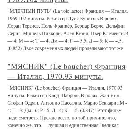
"МЛЕЧНЫЙ ПУТЬ" (La voie lactee) Франция — Италия,
1969.102 минуты. Режиссер Луис Бунюэль.В ролях:
Лоран Терзиев, Поль Франкёр, Бернар Верле, Дельфин
Сериг, Мишель Пикколи, Ален Кюни, Пьер Клементи.В
— 4; М — 4; Т — 4; Дм — 4; Р — 5,5; Д — 5; К — 4,5.
(0,852) Двое современных людей проделывают тот же
"МЯСНИК" (Le boucher) Франция
— Италия, 1970.93 минуты.
"МЯСНИК" (Le boucher) Франция — Италия, 1970.93
минуты. Режиссер Клод Шаброль.В ролях: Жан Янн,
Стефан Одран, Антонио Пассалиа, Марио Беккариа.М -
4; Т - 3; Дм - 6; Р - 5; Д - 4; К — 5. (0,847)"Этот фильм
надо смотреть. Прежде всего, по той причине, что,
конечно же, это — лучшая и единственная "великая