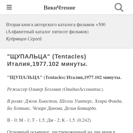
ВикиЧтение
Вторая книга авторского каталога фильмов +500
(Алфавитный каталог пятисот фильмов)
Кудрявцев Сергей
"ЩУПАЛЬЦА" (Tentacles)
Италия,1977.102 минуты.
"ЩУПАЛЬЦА" (Tentacles) Италия,1977.102 минуты.
Режиссер Оливер Хеллман (ОвидиоАссонитис).
В ролях: Джон Хьюстон, Шелли Уинтерс, Хенри Фонда,
Бо Хопкинс, Чезаре Данова, Делия Боккардо.
В - 0; М - 1; Т - 1,5; Дм - 2; К - 1,5. (0,242)
Огромный осьминог, растревоженный на дне моря в