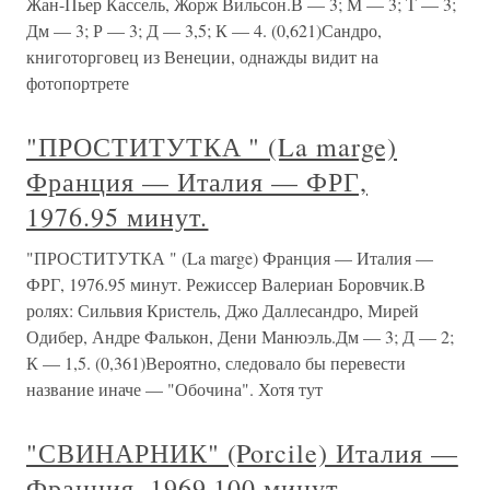
Жан-Пьер Кассель, Жорж Вильсон.В — 3; М — 3; Т — 3;
Дм — 3; Р — 3; Д — 3,5; К — 4. (0,621)Сандро,
книготорговец из Венеции, однажды видит на
фотопортрете
"ПРОСТИТУТКА " (La marge)
Франция — Италия — ФРГ,
1976.95 минут.
"ПРОСТИТУТКА " (La marge) Франция — Италия —
ФРГ, 1976.95 минут. Режиссер Валериан Боровчик.В
ролях: Сильвия Кристель, Джо Даллесандро, Мирей
Одибер, Андре Фалькон, Дени Манюэль.Дм — 3; Д — 2;
К — 1,5. (0,361)Вероятно, следовало бы перевести
название иначе — "Обочина". Хотя тут
"СВИНАРНИК" (Porcile) Италия —
Франция, 1969.100 минут.