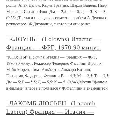
ролях: Ален Делон, Карла Гравина, Шарль Ванель, Пьер
Магелон, Сюзанн Флон.Дм — 2,5; Р — 0; Д — 3; К — 3.
(0,354)Третья и последняя совместная работа А.Делона с
режиссером Ж.Джованни, с которым они ранее
"КЛОУНЫ" (I clowns) Италия —
Франция — ФРГ, 1970.90 минут.
"КЛОУНЫ" (I clowns) Италия — Франция — ФРГ,
1970.90 минут. Режиссер Федерико Феллини.В ролях:
Майо Морен, Лима Альберти, Альваро Витали,
Гаспармо, Федерико Феллини.В — 4,5; М — 2,5; Т — 3,5;
Дм — 5; Р — 5,5; Д — 5,5; К — 5. (0,843)Мотив "фильма
в фильме" впервые появился у Ф.Феллини в знаменитой
"ЛАКОМБ ЛЮСЬЕН" (Lacomb
Lucien) Франция — Италия —