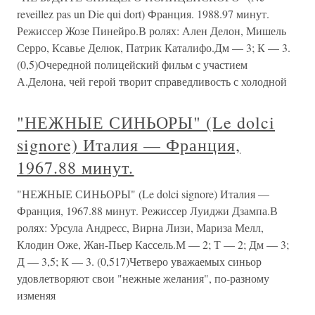
reveillez pas un Die qui dort) Франция. 1988.97 минут.
Режиссер Жозе Пинейро.В ролях: Ален Делон, Мишель
Серро, Ксавье Делюк, Патрик Каталифо.Дм — 3; К — 3.
(0,5)Очередной полицейский фильм с участием
А.Делона, чей герой творит справедливость с холодной
"НЕЖНЫЕ СИНЬОРЫ" (Le dolci
signore) Италия — Франция,
1967.88 минут.
"НЕЖНЫЕ СИНЬОРЫ" (Le dolci signore) Италия —
Франция, 1967.88 минут. Режиссер Луиджи Дзампа.В
ролях: Урсула Андресс, Вирна Лизи, Мариза Мелл,
Клодин Оже, Жан-Пьер Кассель.М — 2; Т — 2; Дм — 3;
Д — 3,5; К — 3. (0,517)Четверо уважаемых синьор
удовлетворяют свои "нежные желания", по-разному
изменяя