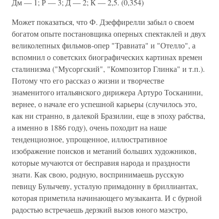
Дм — 1; Р — 3; Д — 2; К — 2,5. (0,354)
Может показаться, что Ф. Дзеффирелли забыл о своем
богатом опыте постановщика оперных спектаклей и двух
великолепных фильмов-опер "Травиата" и "Отелло", а
вспомнил о советских биографических картинах времен
сталинизма ("Мусоргский", "Композитор Глинка" и т.п.).
Потому что его рассказ о жизни и творчестве
знаменитого итальянского дирижера Артуро Тосканини,
вернее, о начале его успешной карьеры (случилось это,
как ни странно, в далекой Бразилии, еще в эпоху рабства,
а именно в 1886 году), очень походит на наше
тенденциозное, упрощенное, иллюстративное
изображение поисков и метаний больших художников,
которые мучаются от бесправия народа и праздности
знати. Как свою, родную, воспринимаешь русскую
певицу Булычеву, усталую примадонну в бриллиантах,
которая приметила начинающего музыканта. И с бурной
радостью встречаешь дерзкий вызов юного маэстро,