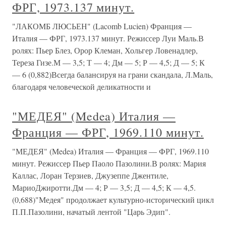
ФРГ, 1973.137 минут.
"ЛАКОМБ ЛЮСЬЕН" (Lacomb Lucien) Франция —
Италия — ФРГ, 1973.137 минут. Режиссер Луи Маль.В
ролях: Пьер Блез, Орор Клеман, Хольгер Ловенадлер,
Тереза Гизе.М — 3,5; Т — 4; Дм — 5; Р — 4,5; Д — 5; К
— 6 (0,882)Всегда балансируя на грани скандала, Л.Маль,
благодаря человеческой деликатности и
"МЕДЕЯ" (Medea) Италия —
Франция — ФРГ, 1969.110 минут.
"МЕДЕЯ" (Medea) Италия — Франция — ФРГ, 1969.110
минут. Режиссер Пьер Паоло Пазолини.В ролях: Мария
Каллас, Лоран Терзиев, Джузеппе Джентиле,
МариоДжиротти.Дм — 4; Р — 3,5; Д — 4,5; К — 4,5.
(0,688)"Медея" продолжает культурно-исторический цикл
П.П.Пазолини, начатый лентой "Царь Эдип".