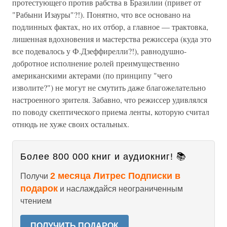
протестующего против рабства в Бразилии (привет от
"Рабыни Изауры"?!). Понятно, что все основано на
подлинных фактах, но их отбор, а главное — трактовка,
лишенная вдохновения и мастерства режиссера (куда это
все подевалось у Ф.Дзеффирелли?!), равнодушно-
добротное исполнение ролей преимущественно
американскими актерами (по принципу "чего
изволите?") не могут не смутить даже благожелательно
настроенного зрителя. Забавно, что режиссер удивлялся
по поводу скептического приема ленты, которую считал
отнюдь не хуже своих остальных.
Более 800 000 книг и аудиокниг! 📚
2 месяца Литрес Подписки в
Получи
подарок
и наслаждайся неограниченным
чтением
ПОЛУЧИТЬ ПОДАРОК