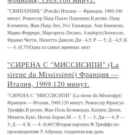
"СВИНАРНИК" (Porcile) Италия — Франция, 1969.100
минут. Режиссер Пьер Паоло Пазолини.В ролях: Пьер
Клементи, Жан-Пьер Лео, Уго Тоньяцци, Анн Бяземски,
Марко Феррери, Маргарита Лосано, АльбертоЛионелло,
Франко Читти, Нинетто Даволи.Дм - 4,5; Р — 5; Д - 4,5; К
— 4. (0,75)Одна из самых мрачных лент
"СИРЕНА С "МИССИСИПИ" (La
sirene du Mississippi) Франция —
Италия, 1969.120 минут.
"СИРЕНА С "МИССИСИПИ" (La sirene du Mississippi)
Франция — Италия, 1969.120 минут. Режиссер Франсуа
Трюффо.В ролях: Жан-Поль Бельмондо, Катрин Денев,
Мишель Буке, Нелли Боржо.М — 3; Т — 3; Дм — 4; Р —
3; Д — 4; К — 4. (0,667)Вторая картина Ф.Трюффо по
произведениям У.Айриша, созданная как дань