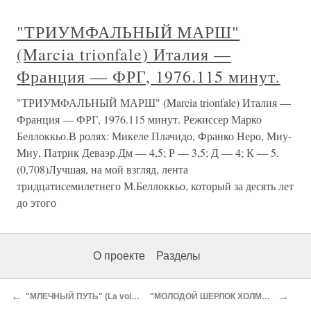
"ТРИУМФАЛЬНЫЙ МАРШ"
(Marcia trionfale) Италия —
Франция — ФРГ, 1976.115 минут.
"ТРИУМФАЛЬНЫЙ МАРШ" (Marcia trionfale) Италия —
Франция — ФРГ, 1976.115 минут. Режиссер Марко
Беллоккьо.В ролях: Микеле Плачидо, Франко Неро, Миу-
Миу, Патрик Деваэр.Дм — 4,5; Р — 3,5; Д — 4; К — 5.
(0,708)Лучшая, на мой взгляд, лента
тридцатисемилетнего М.Беллоккьо, который за десять лет
до этого
О проекте
Разделы
←
→
"МЛЕЧНЫЙ ПУТЬ" (La voie lactee) Франция — Италия, 1969.102 минуты.
"МОЛОДОЙ ШЕРЛОК ХОЛМС" (Young Sheriock Holmes) США. 1985.109 минут.