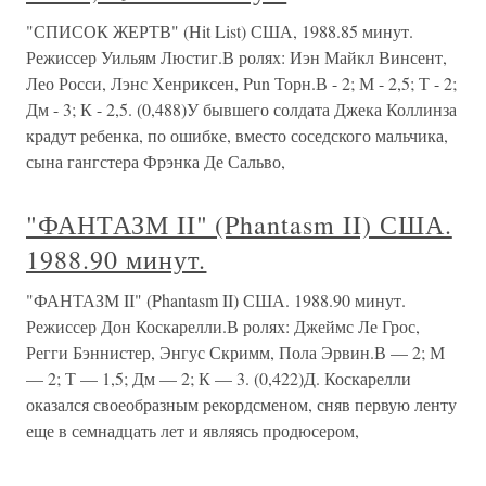
"СПИСОК ЖЕРТВ" (Hit List) США, 1988.85 минут.
Режиссер Уильям Люстиг.В ролях: Иэн Майкл Винсент,
Лео Росси, Лэнс Хенриксен, Pun Торн.В - 2; М - 2,5; Т - 2;
Дм - 3; К - 2,5. (0,488)У бывшего солдата Джека Коллинза
крадут ребенка, по ошибке, вместо соседского мальчика,
сына гангстера Фрэнка Де Сальво,
"ФАНТАЗМ II" (Phantasm II) США.
1988.90 минут.
"ФАНТАЗМ II" (Phantasm II) США. 1988.90 минут.
Режиссер Дон Коскарелли.В ролях: Джеймс Ле Грос,
Регги Бэннистер, Энгус Скримм, Пола Эрвин.В — 2; М
— 2; Т — 1,5; Дм — 2; К — 3. (0,422)Д. Коскарелли
оказался своеобразным рекордсменом, сняв первую ленту
еще в семнадцать лет и являясь продюсером,