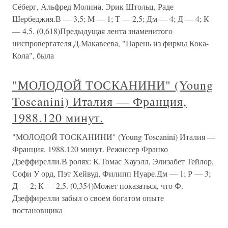
Сёберг, Альфред Молина, Эрик Штольц, Раде
Шербеджия.В — 3,5; М — 1; Т — 2,5; Дм — 4; Д — 4; К
— 4,5. (0,618)Предыдущая лента знаменитого
ниспровергателя Д.Макавеева, "Парень из фирмы Кока-
Кола", была
"МОЛОДОЙ ТОСКАНИНИ" (Young
Toscanini) Италия — Франция,
1988.120 минут.
"МОЛОДОЙ ТОСКАНИНИ" (Young Toscanini) Италия —
Франция, 1988.120 минут. Режиссер Франко
Дзеффирелли.В ролях: К.Томас Хауэлл, Элизабет Тейлор,
Софи У орд, Пэт Хейвуд, Филипп Нуаре.Дм — 1; Р — 3;
Д — 2; К — 2,5. (0,354)Может показаться, что Ф.
Дзеффирелли забыл о своем богатом опыте
постановщика