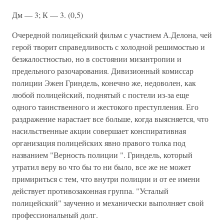
Дм — 3; К — 3. (0,5)
Очередной полицейский фильм с участием А.Делона, чей
герой творит справедливость с холодной решимостью и
безжалостностью, но в состоянии мизантропии и
предельного разочарования. Дивизионный комиссар
полиции Эжен Гриндель, конечно же, недоволен, как
любой полицейский, поднятый с постели из-за еще
одного таинственного и жестокого преступления. Его
раздражение нарастает все больше, когда выясняется, что
насильственные акции совершает конспиративная
организация полицейских явно правого толка под
названием "Верность полиции ". Гриндель, который
утратил веру во что бы то ни было, все же не может
примириться с тем, что внутри полиции и от ее имени
действует противозаконная группа. "Усталый
полицейский" заученно и механически выполняет свой
профессиональный долг.