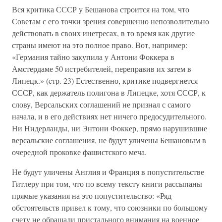
Вся критика СССР у Бешанова строится на том, что
Советам с его точки зрения совершенно непозволительно
действовать в своих инетресах, в то время как другие
страны имеют на это полное право. Вот, например:
«Германия тайно закупила у Антони Фоккера в
Амстердаме 50 истребителей, переправив их затем в
Липецк.» (cтр. 23) Естественно, критике подвергнется
СССР, как держатель полигона в Липецке, хотя СССР, к
слову, Версальских соглашений не признал с самого
начала, и в его действиях нет ничего предосудительного.
Ни Нидерланды, ни Энтони Фоккер, прямо нарушившие
версальские соглашения, не будут уличены Бешановым в
очередной проковке фашистского меча.
Не будут уличены Англия и Франция в попустительстве
Гитлеру при том, что по всему тексту книги рассыпаны
прямые указания на это попустительство: «Ряд
обстоятельств привел к тому, что союзники по большому
счету не обращали пристального внимания на военное