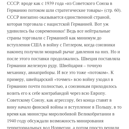
СССР: вроде как с 1939 года «из Советского Союза в
Германию потоком шли стратегические товары» (стр. 60).
СССР внезапно оказывается единственной страной,
которая торговала с нацистской Германией. Вот уж
удивились бы современники! Ведь все нейтральные
страны торговали с Германией как минимум до
вступления США в войну с Гитлером, когда союзники
наконец получили мощный рычаг давления на них. Но и
после этого поставки продолжались. Швеция поставляла
Германии железную руду. Швейцария – точную
механику, авиаприборы. И все это тоже «потоком». К
примеру, швейцарский «точмех» всю войну уходил в
Германию почти полностью, а союзникам приходилось
возить его к себе контрабандой через всю Европу.
Советскому Союзу, как агрессору, без конца ставят в
вину начало финской войны и вступление в Польшу, в то
время как министры миролюбивой Великобритании в
1940 году обсуждали возможность минирования
территориальных вод Норвегии, а потом просто решили