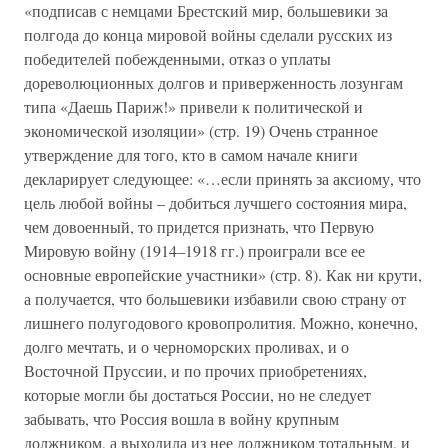
«подписав с немцами Брестский мир, большевики за
полгода до конца мировой войны сделали русских из
победителей побежденными, отказ о уплаты
дореволюционных долгов и приверженность лозунгам
типа «Даешь Париж!» привели к политической и
экономической изоляции» (стр. 19) Очень странное
утверждение для того, кто в самом начале книги
декларирует следующее: «…если принять за аксиому, что
цель любой войны – добиться лучшего состояния мира,
чем довоенный, то придется признать, что Первую
Мировую войну (1914–1918 гг.) проиграли все ее
основные европейские участники» (стр. 8). Как ни крути,
а получается, что большевики избавили свою страну от
лишнего полугодового кровопролития. Можно, конечно,
долго мечтать, и о черноморских проливах, и о
Восточной Пруссии, и по прочих приобретениях,
которые могли бы достаться России, но не следует
забывать, что Россия вошла в войну крупным
должником, а выходила из нее должником тотальным, и