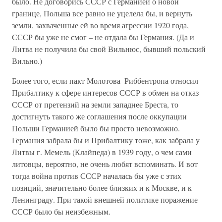
было. Не договорись СССР с Германией о новой
границе, Польша все равно не уцелела бы, и вернуть
земли, захваченные ей во время агрессии 1920 года,
СССР бы уже не смог – не отдала бы Германия. (Да и
Литва не получила бы свой Вильнюс, бывший польский
Вильно.)
Более того, если пакт Молотова–Риббентропа относил
Прибалтику к сфере интересов СССР в обмен на отказ
СССР от претензий на земли западнее Бреста, то
достигнуть такого же соглашения после оккупации
Польши Германией было бы просто невозможно.
Германия забрала бы и Прибалтику тоже, как забрала у
Литвы г. Мемель (Клайпеда) в 1939 году, о чем сами
литовцы, вероятно, не очень любят вспоминать. И вот
тогда война против СССР началась бы уже с этих
позиций, значительно более близких и к Москве, и к
Ленинграду. При такой внешней политике поражение
СССР было бы неизбежным.