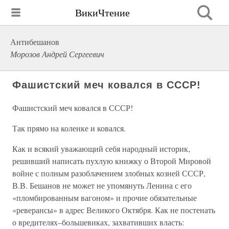
ВикиЧтение
Антибешанов
Морозов Андрей Сергеевич
Фашистский меч ковался в СССР!
Фашистский меч ковался в СССР!
Так прямо на коленке и ковался.
Как и всякий уважающий себя народный историк,
решивший написать пухлую книжку о Второй Мировой
войне с полным разоблачением злобных козней СССР,
В.В. Бешанов не может не упомянуть Ленина с его
«пломбированным вагоном» и прочие обязательные
«реверансы» в адрес Великого Октября. Как не постенать
о вредителях–большевиках, захвативших власть: