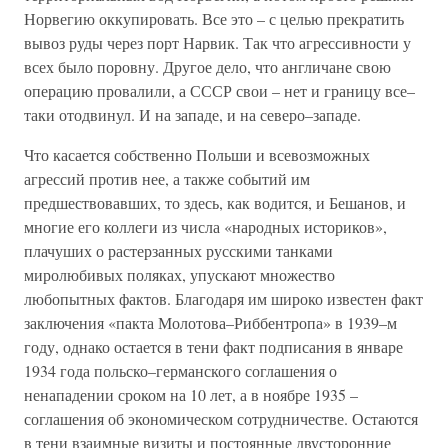
Норвегию оккупировать. Все это – с целью прекратить
вывоз руды через порт Нарвик. Так что агрессивности у
всех было поровну. Другое дело, что англичане свою
операцию провалили, а СССР свои – нет и границу все–
таки отодвинул. И на западе, и на северо–западе.
Что касается собственно Польши и всевозможных
агрессий против нее, а также событий им
предшествовавших, то здесь, как водится, и Бешанов, и
многие его коллеги из числа «народных историков»,
плачуших о растерзанных русскими танками
миролюбивых поляках, упускают множество
любопытных фактов. Благодаря им широко известен факт
заключения «пакта Молотова–Риббентропа» в 1939–м
году, однако остается в тени факт подписания в январе
1934 года польско–германского соглашения о
ненападении сроком на 10 лет, а в ноябре 1935 –
соглашения об экономическом сотрудничестве. Остаются
в тени взаимные визиты и постоянные двусторонние