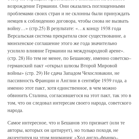
возрождение Германии. Они оказались поглощенными
проблемами своих стран и не склонны были принуждать
немцев к соблюдению договора, чтобы снова не вызвать
войну…» (стр.25) В результате: «…к концу 1938 года
Версальская система прекратила свое существование, а
мюнхенское соглашение этого же года значительно
усилило влияние Германии на международной арене».
(стр. 28) Но тем не менее, по Бешанову, именно советско–
германский пакт «открыл шлюзы Второй Мировой
войны» (cтр. 29) Не сдача Западом Чехословакии, не
пассивность Франции и Англии в сентябре 1939 года, а
именно этот пакт, хотя единственное, в чем можно
обвинить Сталина, согласившегося на этот пакт, так это в
том, что он следовал интересам своего народа, советского
народа.
Самое интересное, что и Бешанов это признает (или те
авторы, которых он цитирует), но только походя, не
акцентируя на этом внимания: «Ход англо–франко–