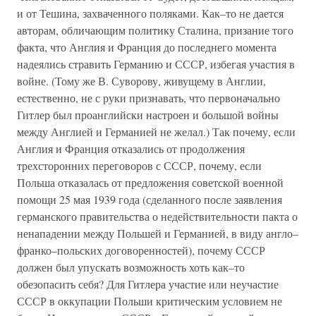
и от Тешина, захваченного поляками. Как–то не дается
авторам, обличающим политику Сталина, призание того
факта, что Англия и Франция до последнего момента
надеялись стравить Германию и СССР, избегая участия в
войне. (Тому же В. Суворову, живущему в Англии,
естественно, не с руки признавать, что первоначально
Гитлер был проанглийски настроен и большой войны
между Англией и Германией не желал.) Так почему, если
Англия и Франция отказались от продолжения
трехсторонних переговоров с СССР, почему, если
Польша отказалась от предложения советской военной
помощи 25 мая 1939 года (сделанного после заявления
германского правительства о недействительности пакта о
ненападении между Польшей и Германией, в виду англо–
франко–польских договоренностей), почему СССР
должен был упускать возможность хоть как–то
обезопасить себя? Для Гитлера участие или неучастие
СССР в оккупации Польши критическим условием не