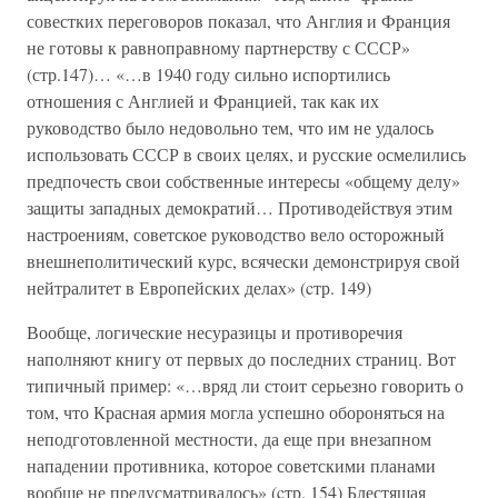
совестких переговоров показал, что Англия и Франция
не готовы к равноправному партнерству с СССР»
(стр.147)… «…в 1940 году сильно испортились
отношения с Англией и Францией, так как их
руководство было недовольно тем, что им не удалось
использовать СССР в своих целях, и русские осмелились
предпочесть свои собственные интересы «общему делу»
защиты западных демократий… Противодействуя этим
настроениям, советское руководство вело осторожный
внешнеполитический курс, всячески демонстрируя свой
нейтралитет в Европейских делах» (cтр. 149)
Вообще, логические несуразицы и противоречия
наполняют книгу от первых до последних страниц. Вот
типичный пример: «…вряд ли стоит серьезно говорить о
том, что Красная армия могла успешно обороняться на
неподготовленной местности, да еще при внезапном
нападении противника, которое советскими планами
вообще не предусматривалось» (cтр. 154) Блестящая