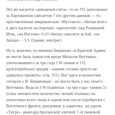
Что же касается «доведения счета», то из 352 записанных
за Хартманном самолетов 7 (по другим данным — 6) -
прославленные американские «Мустанги», сбитые всего
в двух вылетах на перехват «крепостей» над Румынией.
Итак, «на Востоке» 0,43 сбитых самолета за бой, «на
Западе» – 3,5. Однако, контраст.
Ну и, конечно, по мнению Бешанова «в Красной Армии
не могло быть танкистов вроде Михаэля Виттмана,
уничтожившего за три года 138 танков и 132
артиллерийских орудия – нашим столько просто не
удавалось прожить» (cтр. 521). Вот здесь я полностью
согласен с В. Бешановым – не могло быть у нас своего
Виттмана. Ведь из 138 подбитых «за три года» танков 21
(плюс неизвестное количество легкой техники) он
уничтожил всего лишь в одном бою после переброски с
Восточного фронта, разгромив, в одиночку, на одном
«Тигре», авангард британской элитной 7–й танковой