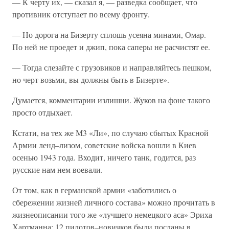
— К черту их, — сказал я, — разведка сообщает, что
противник отступает по всему фронту.
— Но дорога на Бизерту сплошь усеяна минами, Омар.
По ней не проедет и джип, пока саперы не расчистят ее.
— Тогда слезайте с грузовиков и направляйтесь пешком,
но черт возьми, вы должны быть в Бизерте».
Думается, комментарии излишни. Жуков на фоне такого
просто отдыхает.
Кстати, на тех же М3 «Ли», по случаю сбытых Красной
Армии ленд–лизом, советские войска вошли в Киев
осенью 1943 года. Входит, ничего танк, годится, раз
русские нам нем воевали.
От том, как в германской армии «заботились о
сбережении жизней личного состава» можно прочитать в
жизнеописании того же «лучшего немецкого аса» Эриха
Хартманна: 12 пилотов–новичков были посланы в