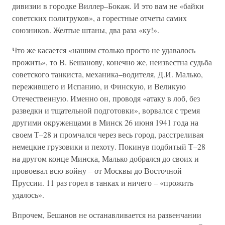
дивизии в городке Виллер–Бокаж. И это вам не «байки
советских политруков», а горестные отчеты самих
союзников. Желтые штаны, два раза «ку!».
Что же касается «нашим столько просто не удавалось
прожить», то В. Бешанову, конечно же, неизвестна судьба
советского танкиста, механика–водителя, Д.И. Малько,
пережившего и Испанию, и Финскую, и Великую
Отечественную. Именно он, проводя «атаку в лоб, без
разведки и тщательной подготовки», ворвался с тремя
другими окруженцами в Минск 26 июня 1941 года на
своем Т–28 и промчался через весь город, расстреливая
немецкие грузовики и пехоту. Покинув подбитый Т–28
на другом конце Минска, Малько добрался до своих и
провоевал всю войну – от Москвы до Восточной
Пруссии. 11 раз горел в танках и ничего – «прожить
удалось».
Впрочем, Бешанов не останавливается на развенчании