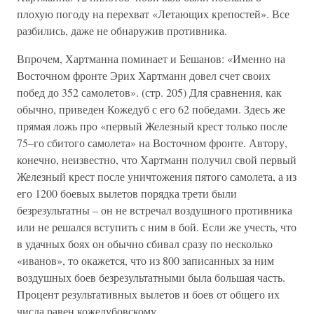
плохую погоду на перехват «Летающих крепостей». Все
разбились, даже не обнаружив противника.
Впрочем, Хартманна поминает и Бешанов: «Именно на
Восточном фронте Эрих Хартманн довел счет своих
побед до 352 самолетов». (стр. 205) Для сравнения, как
обычно, приведен Кожедуб с его 62 победами. Здесь же
прямая ложь про «первый Железный крест только после
75–го сбитого самолета» на Восточном фронте. Автору,
конечно, неизвестно, что Хартманн получил свой первый
Железный крест после уничтожения пятого самолета, а из
его 1200 боевых вылетов порядка трети были
безрезультатны – он не встречал воздушного противника
или не решался вступить с ним в бой. Если же учесть, что
в удачных боях он обычно сбивал сразу по несколько
«иванов», то окажется, что из 800 записанных за ним
воздушных боев безрезультатными была большая часть.
Процент результативных вылетов и боев от общего их
числа равен кожедубовскому.