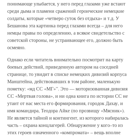
понимающе улыбается, у него перед глазами уже встают
среди дыма и пламени сражений героические немецкие
солдаты, которые «четверо суток без отдыха» и т.д. У
Бешанова эта картинка перед глазами всегда – для него
немцы правы по определению, а всякое свидетельство с
советской стороны, не устраивающее его, должно быть
осмеяно.
Однако если читатель внимательно посмотрит на карту
боевых действий, приведенную автором на соседней
странице, то увидит в списке немецких дивизий корпуса
Манштейна, действовавших в том районе, маленькую
пометку: «мд СС «МГ»”. Это — моторизованная дивизия
СС «Мертвая голова», и ни одна книга по истории СС не
утаит от нас места его формирования, городок Дахау, и
имя командира, Теодора Айке (по прозвищу «Мясник»).
Не является тайной и контингент, из которого набиралась
часть – охрана концлагерей. Обнаружение у кого–то из
этих героев означенного «компромата» – вещь вполне