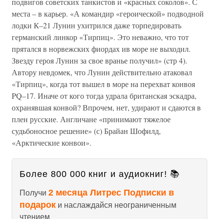
подвигов советских танкистов и «красных соколов». С
места – в карьер. «А командир «героической» подводной
лодки К–21 Лунин ухитрился даже торпедировать
германский линкор «Тирпиц». Это неважно, что тот
прятался в норвежских фиордах ив море не выходил.
Звезду героя Лунин за свое вранье получил» (cтр 4).
Автору невдомек, что Лунин действительно атаковал
«Тирпиц», когда тот вышел в море на перехват конвоя
PQ–17. Иначе от кого тогда удрала британская эскадра,
охранявшая конвой? Впрочем, нет, удирают и сдаются в
плен русские. Англичане «принимают тяжелое
судьбоносное решение» (с) Брайан Шофилд,
«Арктические конвои».
Более 800 000 книг и аудиокниг! 📚
2 месяца Литрес Подписки в
Получи
подарок
и наслаждайся неограниченным
чтением