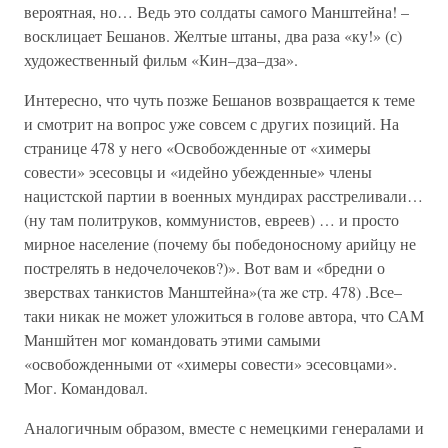
вероятная, но… Ведь это солдаты самого Манштейна! –
восклицает Бешанов. Желтые штаны, два раза «ку!» (с)
художественный фильм «Кин–дза–дза».
Интересно, что чуть позже Бешанов возвращается к теме
и смотрит на вопрос уже совсем с других позиций. На
странице 478 у него «Освобожденные от «химеры
совести» эсесовцы и «идейно убежденные» члены
нацистской партии в военных мундирах расстреливали…
(ну там политруков, коммунистов, евреев) … и просто
мирное население (почему бы победоносному арийцу не
пострелять в недочелочеков?)». Вот вам и «бредни о
зверствах танкистов Манштейна»(та же cтр. 478) .Все–
таки никак не может уложиться в голове автора, что САМ
Маншйтен мог командовать этими самыми
«освобожденными от «химеры совести» эсесовцами».
Мог. Командовал.
Аналогичным образом, вместе с немецкими генералами и