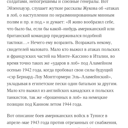
солдатами, непогрешимы и союзные генералы. Вот
Эйзенхауэр, слушает жуткие рассказы Жукова об «атаках
в лоб, о наступлении по неразминированным минным
полям и пр. и под.» и думает: «Я живо вообразил себе,
что было бы, если бы какой–нибудь американский или
британский командир придерживался подобной
тактики…» Нечего ему возразить. Возражать некому,
свидетелей маловато. Мало кто выжил в атаках польских
и французских частей на Монте–Кассино в Италии, во
время точно таких же «ударов в лоб» под Аламейном
осенью 1942 года, когда пробовал свои силы будущий
«сэр Бернард–Лоу Монтгормери Эль–Аламейнский»,
укладывая в египетские пески один батальон за другим.
Мало кто выжил из английских канадских и польских
танкистов, так же «брошенных в лоб» на немецкие
позиции под Канном летом 1944 года.
Вот описание боев американских войск в Тунисе в
апреле–мае 1943 года против отрезанных от снабжения,