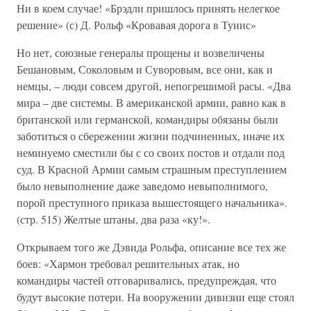
Ни в коем случае! «Брэдли пришлось принять нелегкое
решение» (с) Д. Рольф «Кровавая дорога в Тунис»
Но нет, союзные генералы прощены и возвеличены
Бешановым, Соколовым и Суворовым, все они, как и
немцы, – люди совсем другой, непогрешимой расы. «Два
мира – две системы. В американской армии, равно как в
британской или германской, командиры обязаны были
заботиться о сбережении жизни подчиненных, иначе их
неминуемо сместили бы с со своих постов и отдали под
суд. В Красной Армии самым страшным преступлением
было невыполнение даже заведомо невыполнимого,
порой преступного приказа вышестоящего начальника».
(стр. 515) Желтые штаны, два раза «ку!».
Открываем того же Дэвида Рольфа, описание все тех же
боев: «Хармон требовал решительных атак, но
командиры частей отговаривались, предупреждая, что
будут высокие потери. На вооружении дивизии еще стоял