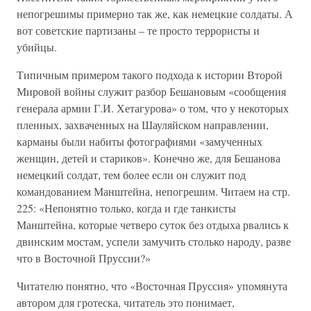
непогрешимы примерно так же, как немецкие солдаты. А
вот советские партизаны – те просто террористы и
убийцы.
Типичным примером такого подхода к истории Второй
Мировой войны служит разбор Бешановым «сообщения
генерала армии Г.И. Хетагурова» о том, что у некоторых
пленных, захваченных на Шауляйском направлении,
карманы были набиты фотографиями «замученных
женщин, детей и стариков». Конечно же, для Бешанова
немецкий солдат, тем более если он служит под
командованием Манштейна, непогрешим. Читаем на стр.
225: «Непонятно только, когда и где танкисты
Манштейна, которые четверо суток без отдыха рвались к
двинским мостам, успели замучить столько народу, разве
что в Восточной Пруссии?»
Читателю понятно, что «Восточная Пруссия» упомянута
автором для гротеска, читатель это понимает,