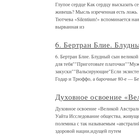
Глупое сердце Как сердцу высказать се
живешь? Мысль изреченная есть ложь. 
Тютчева «Silentium!» вспоминается наи
вырванная из
6. Бертран Блие. Блудн
6. Бертран Блие. Блудный сын велико
для тебя""Приготовьте платочки""Му
закуски""Вальсирующие"Если экзисте
Годар и Трюффо, а барочные 80-е — Бе
Духовное освоение «Ве
Духовное освоение «Великой Австрал
Уайта Исследование общества, живуще
полемика с так называемым «австрал
здоровой нации,идущей путем