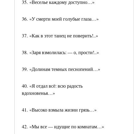
35. «Веселье каждому доступно…»
36. «У смерти моей голубые глаза…»
37. «Как в этот танец не поверить!..»
38. «Заря взмолилась: — о, прости!..»
39. «Долинам темных песнопений…»
40. «Я отдал всё: всю радость
вдохновенья…»
41. «Высоко взмыла жизни грязь…»
42. «Мы все — идущие по комнатам…»