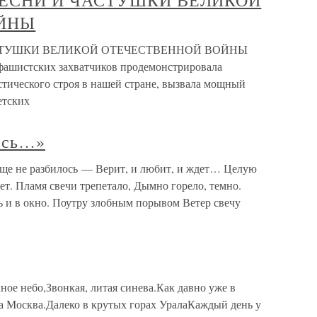
 ПЕСНИ И ЧАСТУШКИ ВЕЛИКОЙ
ЙНЫ
АСТУШКИ ВЕЛИКОЙ ОТЕЧЕСТВЕННОЙ ВОЙНЫ
фашистских захватчиков продемонстрировала
тического строя в нашей стране, вызвала мощный
етских
ось…»
еще не разбилось — Верит, и любит, и ждет… Целую
ет. Пламя свечи трепетало, Дымно горело, темно.
ь и в окно. Поутру злобным порывом Ветер свечу
е небо,Звонкая, литая синева.Как давно уже в
ла Москва.Далеко в крутых горах УралаКаждый день у