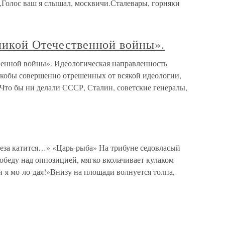
,Голос ваш я слышал, москвичи.Сталевары, горняки
ликой Отечественной войны».
венной войны». Идеологическая направленность
 якобы совершенно отрешенных от всякой идеологии,
. Что бы ни делали СССР, Сталин, советские генералы,
леза катится…» «Царь-рыба» На трибуне седовласый
обеду над оппозицией, мягко вколачивает кулаком
и-я мо-ло-дая!»Внизу на площади волнуется толпа,