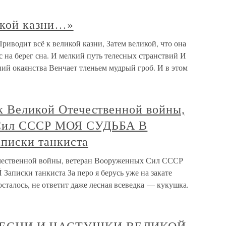
икой казни…»
риводит всё к великой казни, Затем великой, что она
 на берег сна. И мелкий путь телесных странствий И
ий окаянства Венчает тленьем мудрый гроб. И в этом
к Великой Отечественной войны,
 Сил СССР МОЯ СУДЬБА В
иски танкиста
ечественной войны, ветеран Вооруженных Сил СССР
ски танкиста За перо я берусь уже на закате
осталось, не ответит даже лесная всеведка — кукушка.