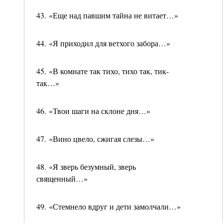
43. «Еще над павшим тайна не витает…»
44. «Я приходил для ветхого забора…»
45. «В комнате так тихо, тихо так, тик-
так…»
46. «Твои шаги на склоне дня…»
47. «Вино цвело, сжигая слезы…»
48. «Я зверь безумный, зверь
священный…»
49. «Стемнело вдруг и дети замолчали…»