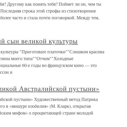
бя? Другому как понять тебя? Поймет ли он, чем ты
Последняя строка этой строфы из стихотворения
более часто и стала почти поговоркой. Между тем,
ый сын великой культуры
й культуры "Приготовьте платочки""Слишком красива
жчина моего типа""Отчим""Холодные
нциальные 60-е годы во французском кино — это
ссон и
ликой Австралийской пустыни»
ийской пустыни» Художественный метод Патрика
го в «мишуре изобилия» (М. Кларк), открытая
ийским мифом» о процветающей стране молодой