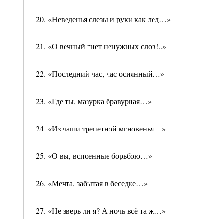
20. «Неведенья слезы и руки как лед…»
21. «О вечный гнет ненужных слов!..»
22. «Последний час, час осиянный…»
23. «Где ты, мазурка бравурная…»
24. «Из чаши трепетной мгновенья…»
25. «О вы, вспоенные борьбою…»
26. «Мечта, забытая в беседке…»
27. «Не зверь ли я? А ночь всё та ж…»