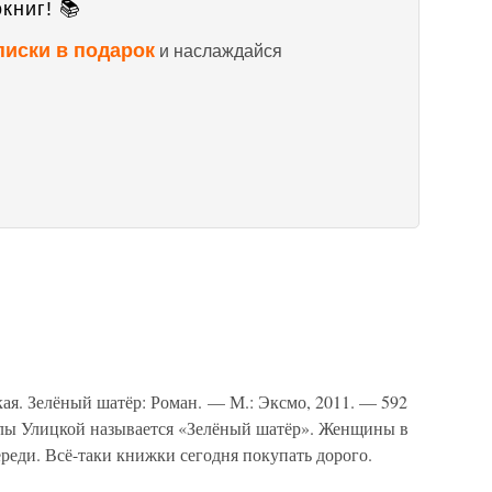
книг! 📚
писки в подарок
и наслаждайся
ая. Зелёный шатёр: Роман. — М.: Эксмо, 2011. — 592
лы Улицкой называется «Зелёный шатёр». Женщины в
ереди. Всё-таки книжки сегодня покупать дорого.