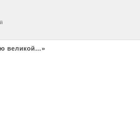
ий
ью великой…»