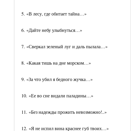
5. «В лесу, где обитает тайна…»
6. «Дайте небу улыбнуться…»
7. «Сверкал зеленый луг и даль пылала…»
8. «Какая тишь на дне морском…»
9. «За что убил я бедного жучка…»
10. «Ее во сне видали паладины…»
11. «Без надежды прожить невозможно!..»
12. «Я не испил вина краснее губ твоих…»