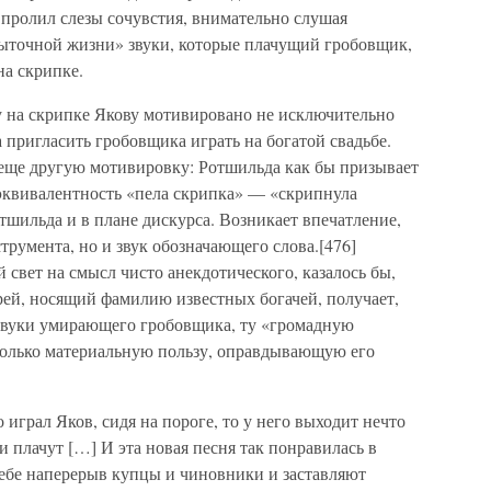
, пролил слезы сочувстия, внимательно слушая
ыточной жизни» звуки, которые плачущий гробовщик,
на скрипке.
на скрипке Якову мотивировано не исключительно
 пригласить гробовщика играть на богатой свадьбе.
 еще другую мотивировку: Ротшильда как бы призывает
эквивалентность «пела скрипка» — «скрипнула
шильда и в плане дискурса. Возникает впечатление,
струмента, но и звук обозначающего слова.[476]
 свет на смысл чисто анекдотического, казалось бы,
рей, носящий фамилию известных богачей, получает,
звуки умирающего гробовщика, ту «громадную
 только материальную пользу, оправдывающую его
о играл Яков, сидя на пороге, то у него выходит нечто
и плачут […] И эта новая песня так понравилась в
себе наперерыв купцы и чиновники и заставляют