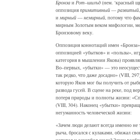
Бронза
и
Рот–шилъд
(нем. ‘красный щи
оппозиция
примитивный
—
развитый
и
мирный
—
немирный
, потому что ф
мирным Золотым веком мифологии, меж
Бронзовому веку.
Оппозиция коннотаций имен «Бронза»
оппозицией «убытков» и «пользы», иг
категория в мышлении Якова) проявляю
Во–первых, «убытки» — это неосущес
так редко, что даже досадно» (VIII, 2
которую Яков мог бы получить от рыбн
развода гусей. В сцене на реке, под в
потеря природы и полноты жизни: «Сп
(VIII, 304). Наконец «убытки» превр
негуманность человеческой жизни:
«Зачем люди делают всегда именно не 
рыча, бросался с кулаками, обижал сво
напугал и оскорбил жида? Зачем вообщ