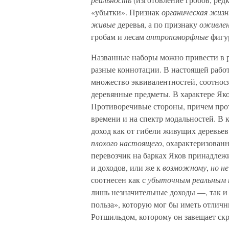
«убытки». Признак
органическая жизн
живые
деревья, а по признаку
оживле
гробам и лесам
антропоморфные
фигур
Названные наборы можно привести в р
разные коннотации. В настоящей раб
множество эквивалентностей, соотнося
деревянные предметы. В характере Я
Противоречивые стороны, причем прот
времени и на спектр модальностей. В к
доход как от гибели живущих деревьев,
плохого настоящего
, охарактеризован
перевозчик на барках Яков принадлеж
и доходов, или же к
возможному
,
но н
соотнесен как с
убыточным реальным
лишь незначительные доходы —, так и
польза», которую мог бы иметь отличн
Ротшильдом, которому он завещает ск