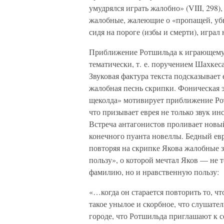
умудрялся играть жалобно» (VIII, 298)
жалобные, жалеющие о «пропащей, уб
сидя на пороге (избы и смерти), играл 
Приближение Ротшильда к играющему 
тематически, т. е. поручением Шахкеса
Звуковая фактура текста подсказывает
жалобная песнь скрипки. Фоническая 
щеколда» мотивирует приближение Рот
что призывает еврея не только звук ин
Встреча антагонистов проливает новый
конечного пуанта новеллы. Бедный ев
повторяя на скрипке Якова жалобные 
пользу», о которой мечтал Яков — не
фамилию, но и нравственную пользу:
«…когда он старается повторить то, чт
такое унылое и скорбное, что слушател
городе, что Ротшильда приглашают к 