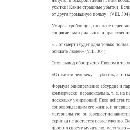
убытки! Какие страшные убытки! Если
от друга громадную пользу» (VIII, 304)
Умирая, гробовщик, никак не переста
сопрягает материальные и нравственн
«…от смерти будет одна только польза: 
обижать людей» (VIII, 304).
Этот вывод обостряется Яковом в так
«От жизни человеку — убыток, а от сме
Формула одновременно абсурдна и пар
коммерчески, парадоксальна, т. е. на п
поскольку умирающий Яков действител
сопровождавшим его жизнь, и впервые
материальную: он завещает ненавистн
скрипка не достается незаслуженно. 
простил своему мучителю, мало того 