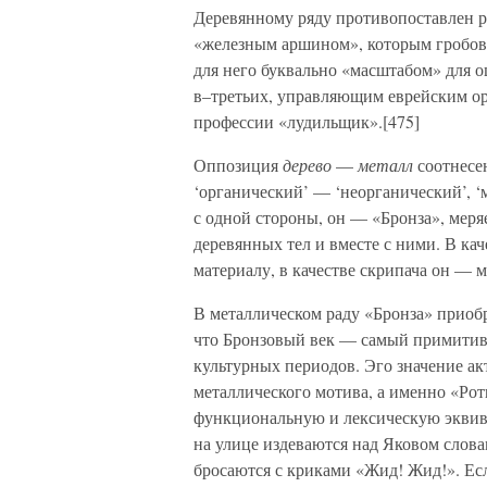
Деревянному ряду противопоставлен 
«железным аршином», которым гробовщ
для него буквально «масштабом» для 
в–третьих, управляющим еврейским о
профессии «лудильщик».[475]
Оппозиция
дерево
—
металл
соотнесен
‘органический’ — ‘неорганический’, ‘м
с одной стороны, он — «Бронза», меря
деревянных тел и вместе с ними. В ка
материалу, в качестве скрипача он — м
В металлическом раду «Бронза» приобр
что Бронзовый век — самый примитив
культурных периодов. Эго значение ак
металлического мотива, а именно «Рот
функциональную и лексическую эквив
на улице издеваются над Яковом слова
бросаются с криками «Жид! Жид!». Е