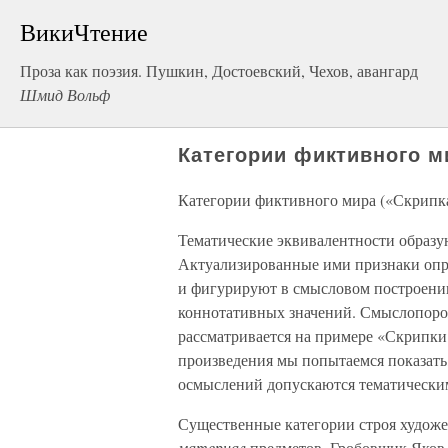
ВикиЧтение
Проза как поэзия. Пушкин, Достоевский, Чехов, авангард
Шмид Вольф
Категории фиктивного м
Категории фиктивного мира («Скрипк
Тематические эквивалентности образу
Актуализированные ими признаки опр
и фигурируют в смысловом построении
коннотативных значений. Смыслопоро
рассматривается на примере «Скрипки 
произведения мы попытаемся показать
осмыслений допускаются тематически
Существенные категории строя худож
материал
предметов. Гробовщик Яков 