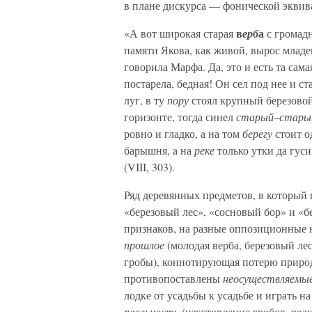
в плане дискурса — фонической эквива
в
а
«А вот широкая старая
ерб
с громадн
памяти Якова, как живой, вырос млад
говорила Марфа. Да, это и есть та сам
постарела, бедная! Он сел под нее и с
луг, в ту
пору
стоял крупный березовой 
горизонте, тогда синел
старый–стары
ровно и гладко, а на том
берегу
стоит о
барышня, a на
реке
только утки да гуси
(VIII, 303).
Ряд деревянных предметов, в который 
«березовый лес», «сосновый бор» и «б
признаков, на разные оппозиционные
прошлое
(молодая верба, березовый ле
гробы), коннотирующая потерю приро
противопоставлены
неосуществляемы
лодке от усадьбы к усадьбе и играть н
реальность
(изготовление гробов, редк