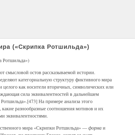
ира («Скрипка Ротшильда»)
а Ротшильда»)
ют смысловой остов рассказываемой истории.
еделяют категориальную структуру фиктивного мира
 целого как носители вторичных, символических или
ждающая сила эквивалентностей в дальнейшем
Ротшильда».[473] На примере анализа этого
, какие разнообразные соотношения мотивов и их
ми эквивалентностями.
ественного мира «Скрипки Ротшильда» —
форма
и
Иванов, по прозвищу Бронза, живет
за счет