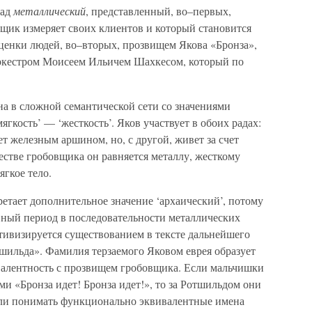
рад
металлический
, представленный, во–первых,
ик измеряет своих клиентов и который становится
оценки людей, во–вторых, прозвищем Якова «Бронза»,
ркестром Моисеем Ильичем Шахкесом, который по
а в сложной семантической сети со значениями
ягкость’ — ‘жесткость’. Яков участвует в обоих радах:
ет железным аршином, но, с другой, живет за счет
честве гробовщика он равняется металлу, жесткому
ягкое тело.
етает дополнительное значение ‘архаический’, потому
ный период в последовательности металлических
тивизируется существованием в тексте дальнейшего
шильда». Фамилия терзаемого Яковом еврея образует
алентность с прозвищем гробовщика. Если мальчишки
ми «Бронза идет! Бронза идет!», то за Ротшильдом они
сли понимать функционально эквивалентные имена