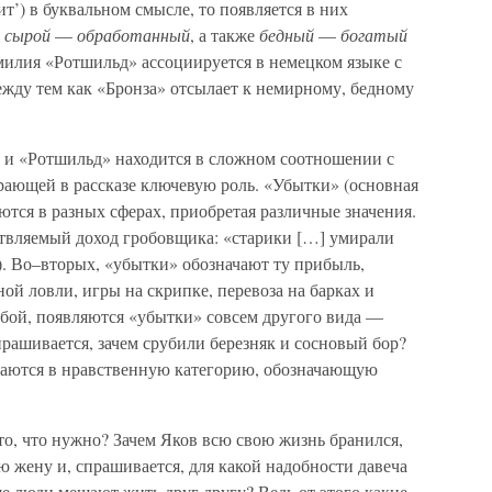
т’) в буквальном смысле, то появляется в них
,
сырой
—
обработанный
, а также
бедный
—
богатый
амилия «Ротшильд» ассоциируется в немецком языке с
ду тем как «Бронза» отсылает к немирному, бедному
 и «Ротшильд» находится в сложном соотношении с
рающей в рассказе ключевую роль. «Убытки» (основная
тся в разных сферах, приобретая различные значения.
твляемый доход гробовщика: «старики […] умирали
97). Во–вторых, «убытки» обозначают ту прибыль,
ой ловли, игры на скрипке, перевоза на барках и
ербой, появляются «убытки» совсем другого вида —
рашивается, зачем срубили березняк и сосновый бор?
ащаются в нравственную категорию, обозначающую
то, что нужно? Зачем Яков всю свою жизнь бранился,
ю жену и, спрашивается, для какой надобности давеча
е люди мешают жить друг другу? Ведь от этого какие