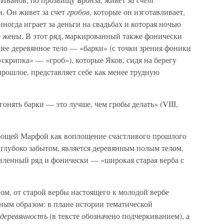
. Он живет за счет
гробов
, которые он изготавливает,
 иногда играет за деньги на свадьбах и которая ночью
е жены. В этот ряд, маркированный также фонически
ее деревянное тело — «барки» (с точки зрения фоники
«скрипка» — «гроб»), которые Яков, сидя на берегу
рошлое, представляет себе как менее трудную
нять барки — это лучше, чем гробы делать» (VIII,
ющей Марфой как воплощение счастливого прошлого
лубоко забытом, является деревянным полым телом,
овленный ряд и фонически — «широкая старая верба с
м, от старой вербы настоящего к молодой вербе
ным образом: в плане истории тематической
деревянностъ
(в тексте обозначено подчеркиванием), а