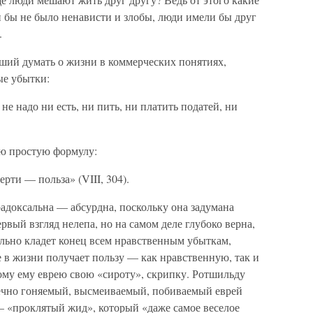
 бы не было ненависти и злобы, люди имели бы друг
.
вший думать о жизни в коммерческих понятиях,
ые убытки:
не надо ни есть, ни пить, ни платить податей, ни
ую простую формулу:
рти — польза» (VIII, 304).
адоксальна — абсурдна, поскольку она задумана
ервый взгляд нелепа, но на самом деле глубоко верна,
ьно кладет конец всем нравственным убыткам,
 в жизни получает пользу — как нравственную, так и
ому ему еврею свою «сироту», скрипку. Ротшильду
Вечно гоняемый, высмеиваемый, побиваемый еврей
— «проклятый жид», который «даже самое веселое