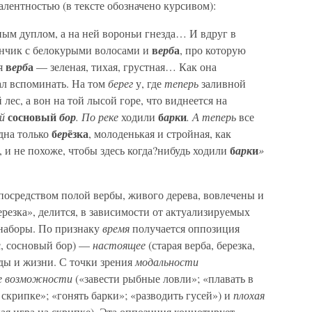
лентностью (в тексте обозначено курсивом):
ым дуплом, а на ней вороньи гнезда… И вдруг в
в
а
енчик с белокурыми волосами и
ерб
, про которую
в
а
ая
ерб
— зеленая, тихая, грустная… Как она
тал вспоминать. На том
берег
у, где
теперь
заливной
лес, а вон на той лысой горе, что виднеется на
сосновый
б
и
й
бор
. По реке
ходили
арк
. А теперь
все
б
ёзка
дна только
ер
, молоденькая и стройная, как
б
и
, и не похоже, чтобы здесь когда?нибудь ходили
арк
»
посредством полой вербы, живого дерева, вовлечены и
ерезка», делится, в зависимости от актуализируемых
 наборы. По признаку
время
получается оппозиция
с, сосновый бор) —
настоящее
(старая верба, березка,
ды и жизни. С точки зрения
модальности
е возможности
(«завести рыбные ловли»; «плавать в
а скрипке»; «гонять барки»; «разводить гусей») и
плохая
ая игра на скрипке). Эта оппозиция коннотирует