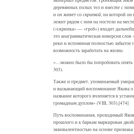
деревянных полых тел и
вместе с
ними
и он живет со
скрипкой
, на которой он
лежит рядом с ним на постели на мест
(«скрипка» — «гроб») входит дальнейш
это анаграмматическая инверсия слов 
реки и вспоминая полностью забытое п
возможность заработать на жизнь:
«…можно было бы попробовать опять го
303).
Также и предмет, упоминаемый умира
и вызывающий воспоминание Якова о г
название которого вчленяется в устан
громадным дуплом» (VIII, 303).[474]
Путь воспоминания, проходимый Яково
прошлого и к баркам маркирован двой
эквивалентностью на основе признака