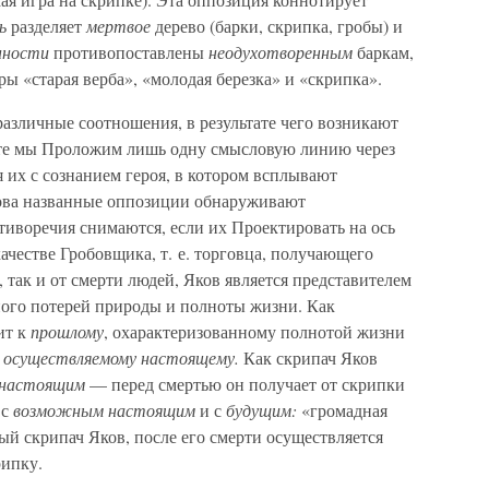
ь
разделяет
мертвое
дерево (барки, скрипка, гробы) и
нности
противопоставлены
неодухотворенным
баркам,
ы «старая верба», «молодая березка» и «скрипка».
азличные соотношения, в результате чего возникают
оте мы Проложим лишь одну смысловую линию через
 их с сознанием героя, в котором всплывают
кова названные оппозиции обнаруживают
иворечия снимаются, если их Проектировать на ось
ачестве Гробовщика, т. е. торговца, получающего
 так и от смерти людей, Яков является представителем
ного потерей природы и полноты жизни. Как
ит к
прошлому
, охарактеризованному полнотой жизни
е осуществляемому настоящему.
Как скрипач Яков
 настоящим
— перед смертью он получает от скрипки
 с
возможным настоящим
и с
будущим:
«громадная
ый скрипач Яков, после его смерти осуществляется
рипку.