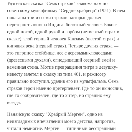
Удэгейская сказка "Семь страхов" знакома нам по
советскому мультфильму "Сердце храбреца" (1951). В нем
показаны три из семи страхов, которые должен
перетерпеть юноша Индига: болотный человек Боко с
одной ногой, одной рукой и горбом (четвертый страх в
сказке), злой горный человек Какзаму (шестой страх) и
кипящая река (первый страх). Четыре других страха —
это тигриное стойбище, лес с деревьями-людоедами
(древесными духами), огнедышащий озерный змей и
каменная стена. Мотив превращения тигра в девушку-
невесту залетел в сказку из типа 401, и режиссер
правильно поступил, удалив его из мультфильма. Семь
страхов герой именно претерпевает. Где-то он вынослив,
где-то сообразителен, где-то хитер, но страшно ему
всегда.
Нанайскую сказку "Храбрый Мерген", одно из
неизгладимых впечатлений моего детства, напротив,
читали немногие. Мерген — типичный бесстрашный