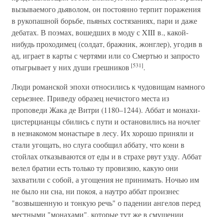
вызываемого дьяволом, он постоянно терпит поражения
в рукопашной борьбе, пьяных состязаниях, пари и даже
дебатах. В поэмах, вошедших в моду с XIII в., какой-
нибудь проходимец (солдат, бражник, жонглер), угодив в
ад, играет в карты с чертями или со Смертью и запросто
[531]
отыгрывает у них души грешников
.
Люди романской эпохи относились к чудовищам намного
серьезнее. Приведу образец нечистого места из
проповеди Жака де Витри (1180–1244). Аббат и монахи-
цистерцианцы сбились с пути и остановились на ночлег
в незнакомом монастыре в лесу. Их хорошо приняли и
стали угощать, но слуга сообщил аббату, что кони в
стойлах отказываются от еды и в страхе рвут узду. Аббат
велел братии есть только ту провизию, какую они
захватили с собой, а угощения не принимать. Ночью им
не было ни сна, ни покоя, а наутро аббат произнес
"возвышенную и тонкую речь" о падении ангелов перед
местными "монахами", которые тут же в смущении