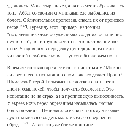
удалились. Монастырь исчез, а на его месте образовалась
топь. Аббат со своими спутниками еле выбрались из
болота. Обличительная проповедь спасла их от происков
[532]
бесов
. Гуревичу этот "пример" напомнил
"позднейшие сказки об удачливых солдатах, осиливших
нечистого", но нетрудно заметить, что настроение здесь
иное. Угодившим в переделку цистерцианцам не до
хитростей и зубоскальства — унести бы живьем ноги.
В чем же состояло древнее испытание страхом? Можно
ли свести его к испытанию сном, как это делает Пропп?
Шумерский герой Гильгамеш не должен спать шесть
дней и семь ночей, чтобы получить бессмертие. Это
испытание не на страх, а на пропповскую выносливость.
У евреев ночь перед обрезанием называлась "ночью
бодрствования". Не полагалось спать, потому что злые
духи пытаются овладеть мальчиком до совершения
[533]
обряда
. А вот это уже ближе к истине.