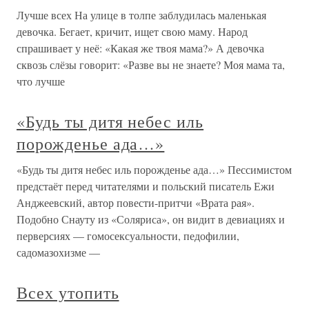
Лучше всех На улице в толпе заблудилась маленькая
девочка. Бегает, кричит, ищет свою маму. Народ
спрашивает у неё: «Какая же твоя мама?» А девочка
сквозь слёзы говорит: «Разве вы не знаете? Моя мама та,
что лучше
«Будь ты дитя небес иль
порожденье ада…»
«Будь ты дитя небес иль порожденье ада…» Пессимистом
предстаёт перед читателями и польский писатель Ежи
Анджеевский, автор повести-притчи «Врата рая».
Подобно Снауту из «Соляриса», он видит в девиациях и
перверсиях — гомосексуальности, педофилии,
садомазохизме —
Всех утопить