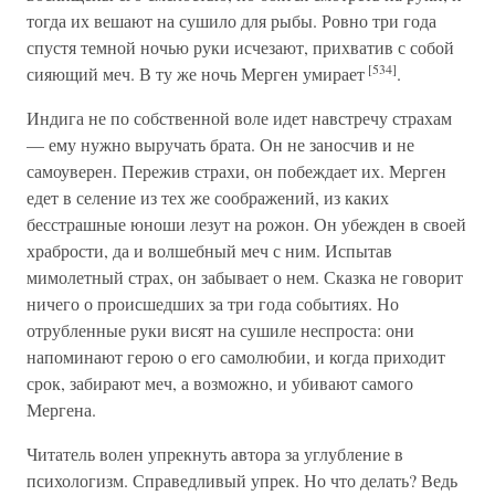
тогда их вешают на сушило для рыбы. Ровно три года
спустя темной ночью руки исчезают, прихватив с собой
[534]
сияющий меч. В ту же ночь Мерген умирает
.
Индига не по собственной воле идет навстречу страхам
— ему нужно выручать брата. Он не заносчив и не
самоуверен. Пережив страхи, он побеждает их. Мерген
едет в селение из тех же соображений, из каких
бесстрашные юноши лезут на рожон. Он убежден в своей
храбрости, да и волшебный меч с ним. Испытав
мимолетный страх, он забывает о нем. Сказка не говорит
ничего о происшедших за три года событиях. Но
отрубленные руки висят на сушиле неспроста: они
напоминают герою о его самолюбии, и когда приходит
срок, забирают меч, а возможно, и убивают самого
Мергена.
Читатель волен упрекнуть автора за углубление в
психологизм. Справедливый упрек. Но что делать? Ведь