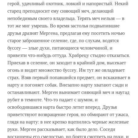
герой, удачливый охотник, ловкий и напористый. Некий
старец преподносит ему сияющий меч, делающий
непобедимым своего владельца. Терять меч нельзя — в
тот же миг умрешь. Во время застолья подвыпившие
друзья дразнят Мергена, предлагая ему посетить ночью
старое заброшенное селение, где, по слухам, водятся
буссеу — злые духи, питающиеся человечиной, и
привезти что-нибудь оттуда. Храбрецу стыдно отказаться.
Приехав в селение, он заходит в крайний дом, высекает
огонь и видит множество буссеу. Им тут же овладевает
страх. Взяв первый попавшийся предмет, он вскакивает в
нарту и погоняет собак. Внезапно нарту хватают сзади и
останавливают. Мерген вынимает сияющий меч и наугад
рубит в темноте. Что-то падает с шумом, и
освободившаяся нарта быстро летит вперед. Друзья
приветствуют возвращение героя, но обмирают от ужаса,
глядя на нарту: в нее крепко вцепились черные железные
руки. Мерген рассказывает, как было дело. Соседи
восхищены его смелостью, но боятся смотреть на руки, и