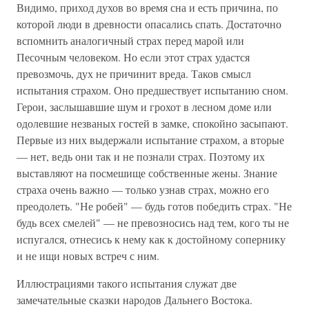
Видимо, приход духов во время сна и есть причина, по
которой люди в древности опасались спать. Достаточно
вспомнить аналогичный страх перед марой или
Песочным человеком. Но если этот страх удастся
превозмочь, дух не причинит вреда. Таков смысл
испытания страхом. Оно предшествует испытанию сном.
Герои, заслышавшие шум и грохот в лесном доме или
одолевшие незваных гостей в замке, спокойно засыпают.
Первые из них выдержали испытание страхом, а вторые
— нет, ведь они так и не познали страх. Поэтому их
выставляют на посмешище собственные жены. Знание
страха очень важно — только узнав страх, можно его
преодолеть. "Не робей" — будь готов победить страх. "Не
будь всех смелей" — не превозносись над тем, кого ты не
испугался, отнесись к нему как к достойному сопернику
и не ищи новых встреч с ним.
Иллюстрациями такого испытания служат две
замечательные сказки народов Дальнего Востока.