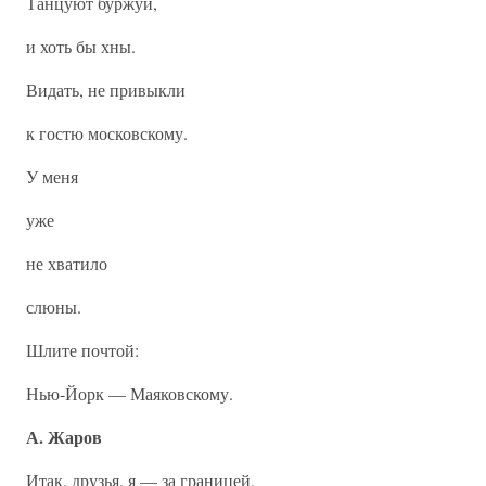
Танцуют буржуи,
и хоть бы хны.
Видать, не привыкли
к гостю московскому.
У меня
уже
не хватило
слюны.
Шлите почтой:
Нью-Йорк — Маяковскому.
А. Жаров
Итак, друзья, я — за границей,