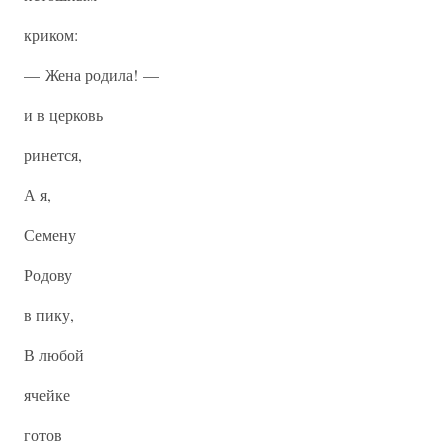
криком:
— Жена родила! —
и в церковь
ринется,
А я,
Семену
Родову
в пику,
В любой
ячейке
готов