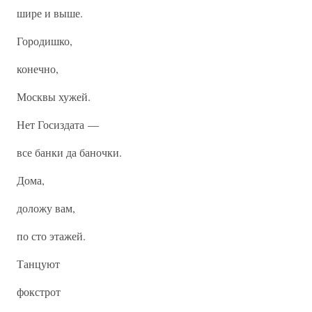
шире и выше.
Городишко,
конечно,
Москвы хужей.
Нет Госиздата —
все банки да баночки.
Дома,
доложу вам,
по сто этажей.
Танцуют
фокстрот