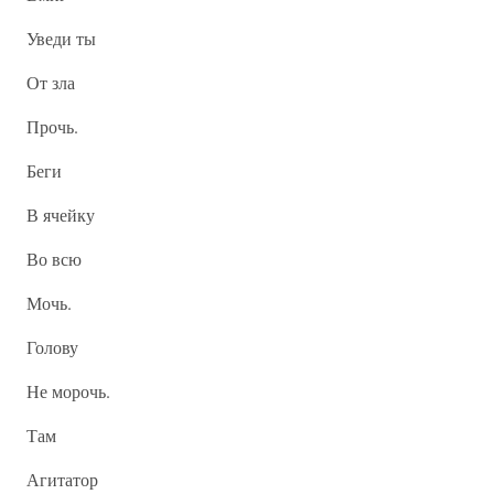
Уведи ты
От зла
Прочь.
Беги
В ячейку
Во всю
Мочь.
Голову
Не морочь.
Там
Агитатор