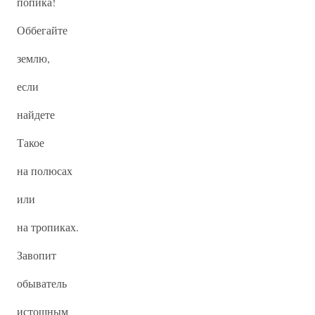
попика!
Оббегайте
землю,
если
найдете
Такое
на полюсах
или
на тропиках.
Завопит
обыватель
истошным