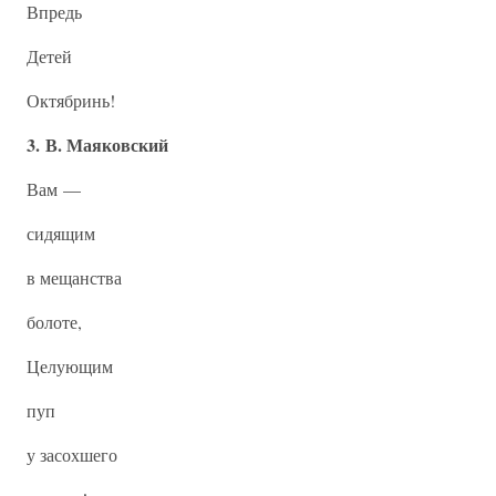
Впредь
Детей
Октябринь!
3. В. Маяковский
Вам —
сидящим
в мещанства
болоте,
Целующим
пуп
у засохшего