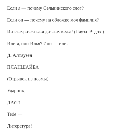
Если я — почему Сельвинского слог?
Если он — почему на обложке моя фамилия?
И-н-т-е-р-е-с-н-а-я д-и-л-е-м-м-а! (Пауза. Вздох.)
Или я, или Илья? Или — или.
Д. Алтаузен
ПЛАНШАЙБА
(Отрывок из поэмы)
Ударник,
ДРУГ!
Тебе —
Литература!