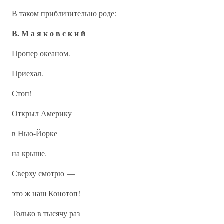
В таком приблизительно роде:
В. М а я к о в с к и й
Пропер океаном.
Приехал.
Стоп!
Открыл Америку
в Нью-Йорке
на крыше.
Сверху смотрю —
это ж наш Конотоп!
Только в тысячу раз