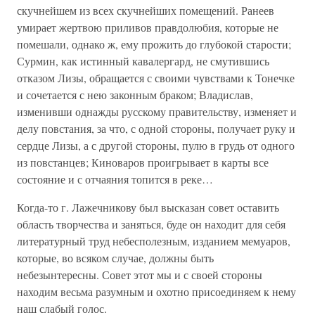
скучнейшем из всех скучнейших помещений. Ранеев
умирает жертвою приливов правдолюбия, которые не
помешали, однако ж, ему прожить до глубокой старости;
Сурмин, как истинный кавалергард, не смутившись
отказом Лизы, обращается с своими чувствами к Тонечке
и сочетается с нею законным браком; Владислав,
изменивши однажды русскому правительству, изменяет и
делу повстания, за что, с одной стороны, получает руку и
сердце Лизы, а с другой стороны, пулю в грудь от одного
из повстанцев; Киноваров проигрывает в карты все
состояние и с отчаяния топится в реке…
Когда-то г. Лажечникову был высказан совет оставить
область творчества и заняться, буде он находит для себя
литературный труд небесполезным, изданием мемуаров,
которые, во всяком случае, должны быть
небезынтересны. Совет этот мы и с своей стороны
находим весьма разумным и охотно присоединяем к нему
наш слабый голос.