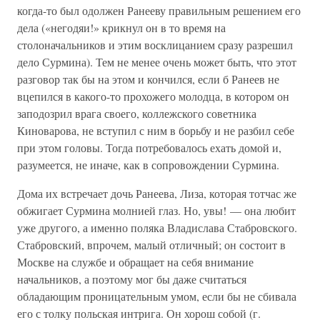
когда-то был одолжен Ранееву правильным решением его
дела («негодяи!» крикнул он в то время на
столоначальников и этим восклицанием сразу разрешил
дело Сурмина). Тем не менее очень может быть, что этот
разговор так бы на этом и кончился, если б Ранеев не
вцепился в какого-то прохожего молодца, в котором он
заподозрил врага своего, коллежского советника
Киноварова, не вступил с ним в борьбу и не разбил себе
при этом головы. Тогда потребовалось ехать домой и,
разумеется, не иначе, как в сопровождении Сурмина.
Дома их встречает дочь Ранеева, Лиза, которая тотчас же
обжигает Сурмина молнией глаз. Но, увы! — она любит
уже другого, а именно поляка Владислава Стабровского.
Стабровский, впрочем, малый отличный; он состоит в
Москве на службе и обращает на себя внимание
начальников, а поэтому мог бы даже считаться
обладающим проницательным умом, если бы не сбивала
его с толку польская интрига. Он хорош собой (г.