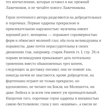
тех впечатлениях, которые оставил в вас прежний
Лажечников, и не читайте нового Лажечникова.
Герои почтенного автора разделяются на добродетельных
и порочных. Первые одарены прекрасною и
привлекательною наружностью: мужчины имеют
хороший рост, женщины — поражают соразмерностью
форм и обжигают молнией глаз; оба пола великодушны и
порывисты, даже почти нерассудительны в своих
движениях (так, например, старик Ранеев (ч. I, стр. 28) в
порыве великодушия приказывает дать почтальону
гривенник вместо обыкновенных трех копеек,
следующих за доставку письма); они не помнят зла,
никогда ничем не хвастаются, кроме добродетели, на
фортепиано играют не только прекрасно, но
вдохновенно, не читают ни Бокля, ни Молешотта, ни
даже Либиха и за всем тем имеют ум проницательный.
Напротив того, порочные герои одарены и внешностью
самою бестолковою: глаза у них «кошачьи», а ежели не