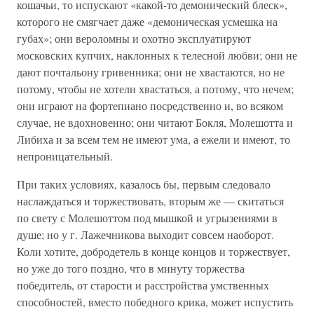
кошачьи, то испускают «какой-то демонический блеск»,
которого не смягчает даже «демоническая усмешка на
губах»; они вероломны и охотно эксплуатируют
московских купчих, наклонных к телесной любви; они не
дают почтальону гривенника; они не хвастаются, но не
потому, чтобы не хотели хвастаться, а потому, что нечем;
они играют на фортепиано посредственно и, во всяком
случае, не вдохновенно; они читают Бокля, Молешотта и
Либиха и за всем тем не имеют ума, а ежели и имеют, то
непроницательный.
При таких условиях, казалось бы, первым следовало
наслаждаться и торжествовать, вторым же — скитаться
по свету с Молешоттом под мышкой и угрызениями в
душе; но у г. Лажечникова выходит совсем наоборот.
Коли хотите, добродетель в конце концов и торжествует,
но уже до того поздно, что в минуту торжества
победитель, от старости и расстройства умственных
способностей, вместо победного крика, может испустить