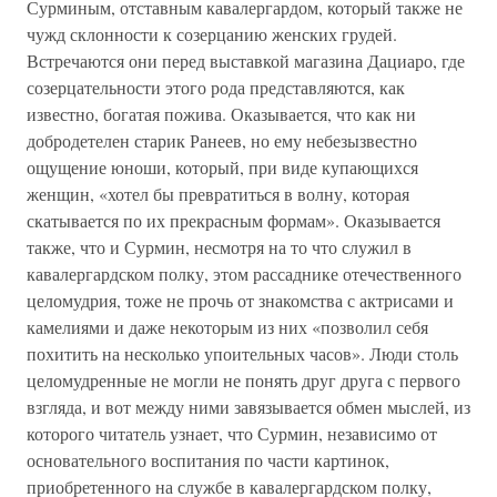
Сурминым, отставным кавалергардом, который также не
чужд склонности к созерцанию женских грудей.
Встречаются они перед выставкой магазина Дациаро, где
созерцательности этого рода представляются, как
известно, богатая пожива. Оказывается, что как ни
добродетелен старик Ранеев, но ему небезызвестно
ощущение юноши, который, при виде купающихся
женщин, «хотел бы превратиться в волну, которая
скатывается по их прекрасным формам». Оказывается
также, что и Сурмин, несмотря на то что служил в
кавалергардском полку, этом рассаднике отечественного
целомудрия, тоже не прочь от знакомства с актрисами и
камелиями и даже некоторым из них «позволил себя
похитить на несколько упоительных часов». Люди столь
целомудренные не могли не понять друг друга с первого
взгляда, и вот между ними завязывается обмен мыслей, из
которого читатель узнает, что Сурмин, независимо от
основательного воспитания по части картинок,
приобретенного на службе в кавалергардском полку,