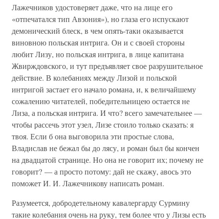
Лажечников удостоверяет даже, что на лице его
«отпечатался тип Авзония»), но глаза его испускают
демонический блеск, в чем опять-таки оказывается
виновною польская интрига. Он и с своей стороны
любит Лизу, но польская интрига, в лице капитана
Жвирждовского, и тут предъявляет свое разрушительное
действие. В колебаниях между Лизой и польской
интригой застает его начало романа, и, к величайшему
сожалению читателей, победительницею остается не
Лиза, а польская интрига. И что? всего замечательнее —
чтобы рассечь этот узел, Лизе стоило только сказать: я
твоя. Если б она выговорила эти простые слова,
Владислав не бежал бы до лясу, и роман был бы кончен
на двадцатой странице. Но она не говорит их; почему не
говорит? — а просто потому: дай не скажу, авось это
поможет И. И. Лажечникову написать роман.
Разумеется, добродетельному кавалергарду Сурмину
такие колебания очень на руку, тем более что у Лизы есть