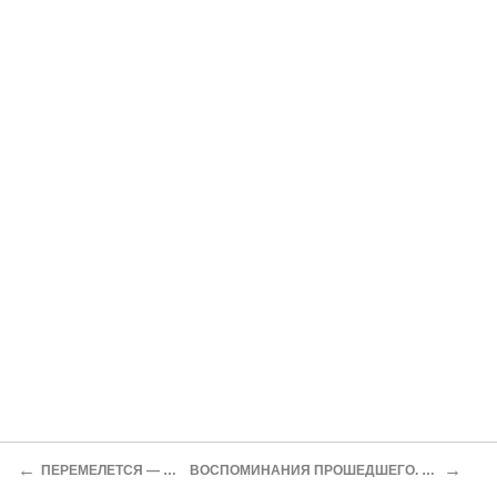
←
→
ПЕРЕМЕЛЕТСЯ — МУКА БУДЕТ. Комедия в пяти действиях И. В. Самарина
ВОСПОМИНАНИЯ ПРОШЕДШЕГО. Были, рассказы, портреты, очерки и проч. Автора «Провинциальных воспоминаний». Москва. 1868