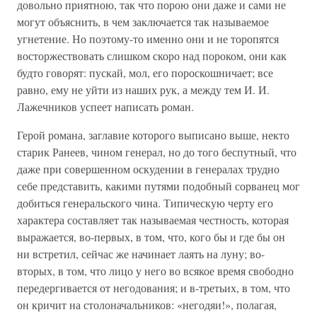
довольно приятною, так что порою они даже и сами не
могут объяснить, в чем заключается так называемое
угнетение. Но поэтому-то именно они и не торопятся
восторжествовать слишком скоро над пороком, они как
будто говорят: пускай, мол, его пороскошничает; все
равно, ему не уйти из наших рук, а между тем И. И.
Лажечников успеет написать роман.
Герой романа, заглавие которого выписано выше, некто
старик Ранеев, чином генерал, но до того беспутный, что
даже при совершенном оскудении в генералах трудно
себе представить, какими путями подобный сорванец мог
добиться генеральского чина. Типическую черту его
характера составляет так называемая честность, которая
выражается, во-первых, в том, что, кого бы и где бы он
ни встретил, сейчас же начинает лаять на луну; во-
вторых, в том, что лицо у него во всякое время свободно
передергивается от негодования; и в-третьих, в том, что
он кричит на столоначальников: «негодяи!», полагая,