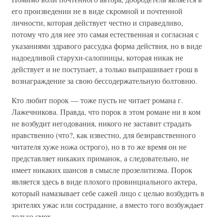
его произведении не в виде скромной и почтенной
личности, которая действует честно и справедливо,
потому что для нее это самая естественная и согласная с
указаниями здравого рассудка форма действия, но в виде
надоедливой старухи-салопницы, которая никак не
действует и не поступает, а только выпрашивает грош в
вознаграждение за свою бессодержательную болтовню.
Кто любит порок — тоже пусть не читает романа г.
Лажечникова. Правда, что порок в этом романе ни в ком
не возбудит негодования, никого не заставит страдать
нравственно (что?, как известно, для безнравственного
читателя хуже ножа острого), но в то же время он не
представляет никаких приманок, а следовательно, не
имеет никаких шансов в смысле прозелитизма. Порок
является здесь в виде плохого провинциального актера,
который намазывает себе сажей лицо с целью возбудить в
зрителях ужас или сострадание, а вместо того возбуждает
только смех.