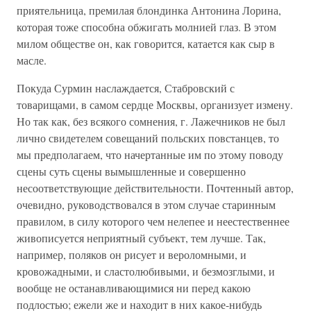
приятельница, премилая блондинка Антонина Лорина,
которая тоже способна обжигать молнией глаз. В этом
милом обществе он, как говорится, катается как сыр в
масле.
Покуда Сурмин наслаждается, Стабровский с
товарищами, в самом сердце Москвы, организует измену.
Но так как, без всякого сомнения, г. Лажечников не был
лично свидетелем совещаний польских повстанцев, то
мы предполагаем, что начертанные им по этому поводу
сцены суть сцены вымышленные и совершенно
несоответствующие действительности. Почтенный автор,
очевидно, руководствовался в этом случае старинным
правилом, в силу которого чем нелепее и неестественнее
живописуется неприятный субъект, тем лучше. Так,
например, поляков он рисует и вероломными, и
кровожадными, и сластолюбивыми, и безмозглыми, и
вообще не останавливающимися ни перед какою
подлостью; ежели же и находит в них какое-нибудь