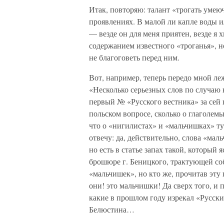
Итак, повторяю: талант «трогать умеюч
проявлениях. В малой ли капле воды и
— везде он для меня приятен, везде я 
содержанием известного «троганья», но
не благоговеть перед ним.
Вот, например, теперь передо мной ле
«Несколько серьезных слов по случаю 
первый № «Русского вестника» за сей г
польском вопросе, сколько о глаголем
что о «нигилистах» и «мальчишках» тут
отвечу: да, действительно, слова «ма
но есть в статье запах такой, который 
брошюре г. Беницкого, трактующей соб
«мальчишек», но кто же, прочитав эту 
они! это мальчишки! Да сверх того, и п
какие в прошлом году изрекал «Русск
Белюстина…