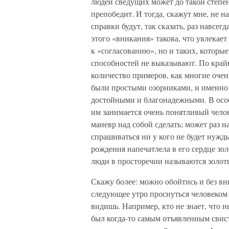
людей сведущих может до такой степе
препобедит. И тогда, скажут мне, не н
справки будут, так сказать, раз навсе
этого «вникания» такова, что увлекае
к «согласованию», но и таких, которы
способностей не выказывают. По край
количество примеров, как многие оче
были простыми озорниками, и именно
достойными и благонадежными. В особ
им занимается очень понятливый челов
маневр над собой сделать; может раз на
спрашиваться ни у кого не будет нужды
рождения напечатлела в его сердце з
люди в просторечии называются золот
Скажу более: можно обойтись и без вн
следующее утро проснуться человеком 
видишь. Например, кто не знает, что 
был когда-то самым отъявленным свисту