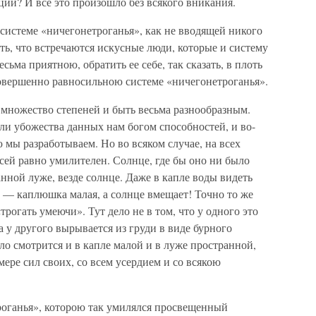
ии? И все это произошло без всякого вникания.
 системе «ничегонетроганья», как не вводящей никого
ить, что встречаются искусные люди, которые и систему
сьма приятною, обратить ее себе, так сказать, в плоть
 совершенно равносильною системе «ничегонетроганья».
 множество степеней и быть весьма разнообразным.
или убожества данных нам богом способностей, и во-
 мы разработываем. Но во всяком случае, на всех
 сей равно умилителен. Солнце, где бы оно ни было
анной луже, везде солнце. Даже в капле воды видеть
 — каплюшка малая, а солнце вмещает! Точно то же
трогать умеючи». Тут дело не в том, что у одного это
а у другого вырывается из груди в виде бурного
чало смотрится и в капле малой и в луже пространной,
мере сил своих, со всем усердием и со всякою
троганья», которою так умилялся просвещенный