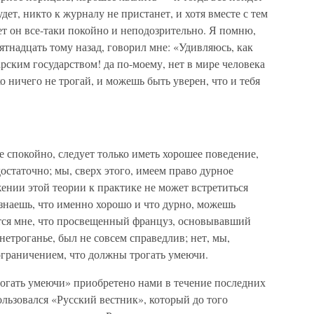
ет, никто к журналу не пристанет, и хотя вместе с тем
вет он все-таки покойно и неподозрительно. Я помню,
тнадцать тому назад, говорил мне: «Удивляюсь, как
рским государством! да по-моему, нет в мире человека
о ничего не трогай, и можешь быть уверен, что и тебя
е спокойно, следует только иметь хорошее поведение,
достаточно; мы, сверх этого, имеем право дурное
ении этой теории к практике не может встретиться
 знаешь, что именно хорошо и что дурно, можешь
тся мне, что просвещенный француз, основывавший
нетроганье, был не совсем справедлив; нет, мы,
 ограничением, что должны трогать умеючи.
трогать умеючи» приобретено нами в течение последних
льзовался «Русский вестник», который до того