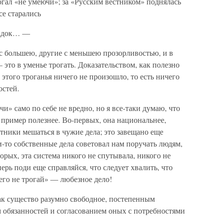
огал «не умеючи»; за «Русским вестником» поднялась
се старались
гадок… —
и с большею, другие с меньшею прозорливостью, и в
это в уменье трогать. Доказательством, как полезно
з этого троганья ничего не произошло, то есть ничего
остей.
чи» само по себе не вредно, но я все-таки думаю, что
 пример полезнее. Во-первых, она национальнее,
отники мешаться в чужие дела; это завещано еще
-то собственные дела советовал нам поручать людям,
орых, эта система никого не спутывала, никого не
ерь поди еще справляйся, что следует хвалить, что
чего не трогай» — любезное дело!
 как существо разумно свободное, постепенным
 обязанностей и согласованием оных с потребностями