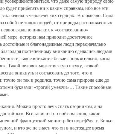
ни усовершенствоваться, что даже самую природу свою
адо будет прибегать ни к каким справкам, ибо все эти
гда заключены в человеческих сердцах. Это бывало. Сила
т за собой не только людей, от природы расположенных
е первоначально никаких к «согласованию»
ней мере, история нам приводит достаточное
нь достойные и благонадежные люди первоначально
 благодаря постепенному вниканию сделались людьми
енности, такое вникание бывает пользительно, когда
ек. Такой человек может всякую штуку, всякий
всегда вникнуть и согласовать до того, что и
: точно он так и родился, точно сама природа еще до
олотыми буквами: «трогай умеючи»… Такие способные
ыми.
икания. Можно просто лечь спать озорником, а на
достойным. Все зависит от свойства снов, какие
нынешний французский министр без портфёля, г. Бильо,
ном, и кто же не знает, что он в настоящее время