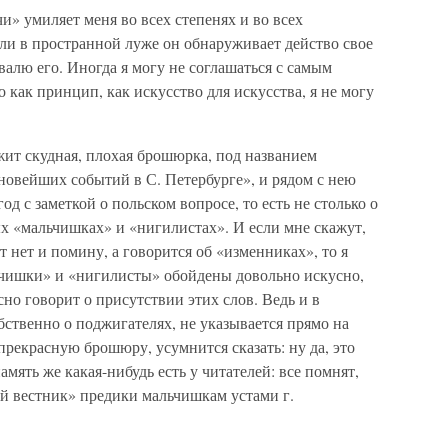
и» умиляет меня во всех степенях и во всех
ли в пространной луже он обнаруживает действо свое
хвалю его. Иногда я могу не соглашаться с самым
 как принцип, как искусство для искусства, я не могу
жит скудная, плохая брошюрка, под названием
новейших событий в С. Петербурге», и рядом с нею
од с заметкой о польском вопросе, то есть не столько о
ых «мальчишках» и «нигилистах». И если мне скажут,
 нет и помину, а говорится об «изменниках», то я
льчишки» и «нигилисты» обойдены довольно искусно,
ясно говорит о присутствии этих слов. Ведь и в
ственно о поджигателях, не указывается прямо на
прекрасную брошюру, усумнится сказать: ну да, это
амять же какая-нибудь есть у читателей: все помнят,
ий вестник» предики мальчишкам устами г.