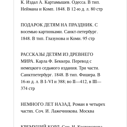
К. Издал А. Картамышев. Одесса. В тип.
Неймана и Комп. 1848. В 12-ю д. л. 80 стр
ПОДАРОК ДЕТЯМ НА ПРАЗДНИК. С
восемью картинками. Санкт-петербург.
1848. В тип. Глазунова и Коми. 95 стр
РАССКАЗЫ ДЕТЯМ ИЗ ДРЕВНЕГО
МИРА. Карла Ф. Беккера. Перевод с
немецкого седьмого издания. Три части.
Санктпетербург. 1848. В тип. Фишера. В
16-ю д. л. В I–VI и 388; во II—412, в III—
374 стр
НЕМНОГО ЛЕТ НАЗАД. Роман в четырех
частях. Соч. И. Лажечникова. Москва
КРЕМУЦИЙ КОРД. Соч. Н. Костомарова.