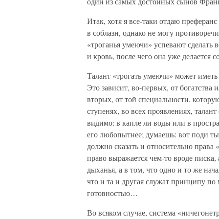
один из самых достойных сынов Франц
Итак, хотя я все-таки отдаю преферанс
в соблазн, однако не могу противореч
«троганья умеючи» успевают сделать ве
и кровь, после чего она уже делается
Талант «трогать умеючи» может иметь
Это зависит, во-первых, от богатства 
вторых, от той специальности, которую
ступенях, во всех проявлениях, талант
видимо: в капле ли воды или в простр
его любопытнее; думаешь: вот поди ты
должно сказать и относительно права «
право выражается чем-то вроде писка, 
дыханья, а в том, что одно и то же на
что и та и другая служат принципу по 
готовностью…
Во всяком случае, система «ничегоне