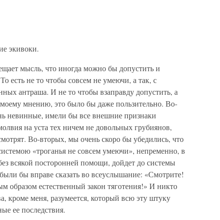
ие экивоки.
ещает мысль, что иногда можно бы допустить и
о есть не то чтобы совсем не умеючи, а так, с
нных антраша. И не то чтобы взаправду допустить, а
 моему мнению, это было бы даже пользительно. Во-
ень невинные, имели бы все внешние признаки
олвия на уста тех ничем не довольных грубиянов,
 смотрят. Во-вторых, мы очень скоро бы убедились, что
системою «троганья не совсем умеючи», непременно, в
ез всякой посторонней помощи, дойдет до системы
 были бы вправе сказать во всеуслышание: «Смотрите!
ым образом естественный закон тяготения!» И никто
ва, кроме меня, разумеется, который всю эту штуку
ые ее последствия.