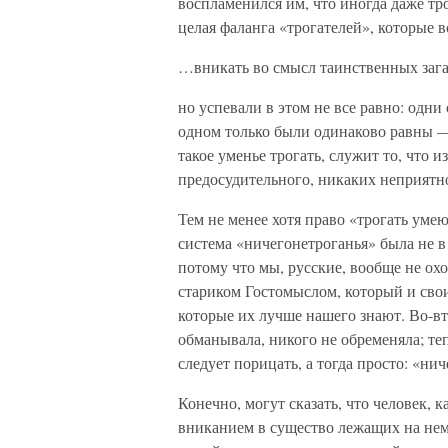
воспламенился им, что иногда даже тр
целая фаланга «трогателей», которые в
…вникать во смысл таинственных за
но успевали в этом не все равно: одн
одном только были одинаково равны — 
такое уменье трогать, служит то, что и
предосудительного, никаких неприятн
Тем не менее хотя право «трогать умею
система «ничегонетроганья» была не в
потому что мы, русские, вообще не ох
стариком Гостомыслом, который и свои
которые их лучше нашего знают. Во-вт
обманывала, никого не обременяла; теп
следует порицать, а тогда просто: «ни
Конечно, могут сказать, что человек,
вниканием в существо лежащих на нем