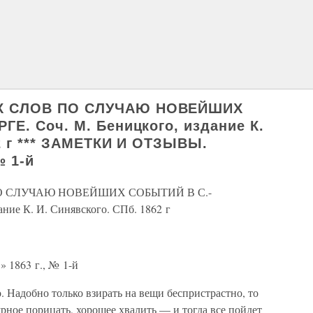
Х СЛОВ ПО СЛУЧАЮ НОВЕЙШИХ
Е. Соч. М. Беницкого, издание К.
62 г *** ЗАМЕТКИ И ОТЗЫВЫ.
№ 1-й
О СЛУЧАЮ НОВЕЙШИХ СОБЫТИЙ В С.-
ние К. И. Синявского. СПб. 1862 г
 1863 г., № 1-й
. Надобно только взирать на вещи беспристрастно, то
урное порицать, хорошее хвалить — и тогда все пойдет