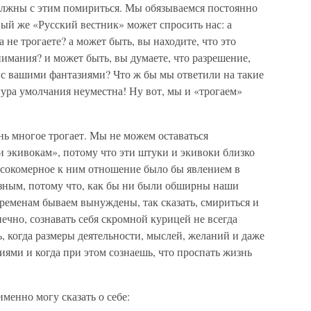
должны с этим помириться. Мы обязываемся постоянно
вый же «Русский вестник» может спросить нас: а
 не трогаете? а может быть, вы находите, что это
имания? и может быть, вы думаете, что разрешение,
 с вашими фантазиями? Что ж бы мы ответили на такие
гура умолчания неуместна! Ну вот, мы и «трогаем»
нь многое трогает. Мы не можем оставаться
 экивокам», потому что эти штуки и экивоки близко
высокомерное к ним отношение было бы явлением в
зным, потому что, как бы ни были обширны наши
временам бываем вынуждены, так сказать, смириться и
чно, сознавать себя скромной курицей не всегда
ь, когда размеры деятельности, мыслей, желаний и даже
ями и когда при этом сознаешь, что проспать жизнь
именно могу сказать о себе: