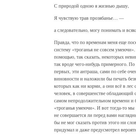
С природой одною я жизнью дышу,
Я чувствую трав прозябанье… —
а следовательно, могу понимать и всяк
Правда, что по временам меня еще пос
систему «троганья не совсем умеючи». Т
помощью, так сказать, некоторых неви
так вроде чего-нибудь примерного. По
первых, эти антраша, сами по себе оч
виновности и наложили бы печать безм
которых как ни корми, а они всё в лес
человек, в совершенстве обладающий 
самом непродолжительном времени и б
«троганья умеючи». И вот тогда-то мы
не совершается ли перед вами наглядн
бы не мог сказать против этого ни сло
придумал и даже предусмотрел вероятн