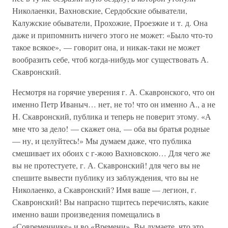
Николаенки, Вахновские, Сердобские обыватели,
Калужские обыватели, Прохожие, Проезжие и т. д. Она
даже и припомнить ничего этого не может: «Было что-то
такое всякое», — говорит она, и никак-таки не может
вообразить себе, чтоб когда-нибудь мог существовать А.
Скавронский.
Несмотря на горячие уверения г. А. Скавронского, что он
именно Петр Иваныч… нет, не то! что он именно А., а не
Н. Скавронский, публика и теперь не поверит этому. «А
мне что за дело! — скажет она, — оба вы братья родные
— ну, и целуйтесь!» Мы думаем даже, что публика
смешивает их обоих с г-жою Вахновскою… Для чего же
вы не протестуете, г. А. Скавронский! для чего вы не
спешите вывести публику из заблуждения, что вы не
Николаенко, а Скавронский? Имя ваше — легион, г.
Скавронский! Вы напрасно тщитесь перечислять, какие
именно ваши произведения помещались в
«Современнике» и во «Времени». Вы думаете, что это