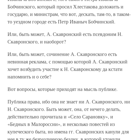
Бобчинского, который просил Хлестакова доложить и
государю, и министрам, что вот, дескать, там-то, в таком-
то уездном городе есть Петр Иваныч Бобчинский.
Или, быть может, А. Скавронский есть псевдоним Н.
Скавронского, и наоборот?
Или, быть может, сочинение А. Скавронского есть
невинная реклама, с помощью которой А. Скавронский
хочет возбудить участие к Н. Скавронскому да кстати
напомнить и о себе?
Вот вопросы, которые приходят на мысль публике.
Публика права, ибо она не знает ни А. Скавронского, ни
Н. Скавронского. Быть может, она, от нечего делать,
действительно прочитала и «Село Сарановку», и
«Бедных в Малороссии», и несколько повестей из
купеческого быта, но имена гг. Скавронских канули для
нее в ту же безразличную бездну, в которой утонули