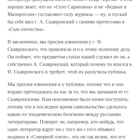
хорошо знает, что не «Село Сарановка» и не «Бедные в
Малороссии» составляют силу журнала — ну, и пускай
бы себе шел г. А. Скавронский с своими протестами в
«Сын отечества».
В заключение, мы просим извинения у г. Н.
Скавронского, что привлекли его к этому нелепому делу.
Он поймет, что предметом статьи нашей служил не он, а
собственно А. Скавронский, который почему-то впился в
Н. Скавронского и требует, чтоб их разлучила публика.
Мы просим извинения и у публики, потому что и она
вправе претендовать на нас за то, что мы занимаем ее гг.
Скавронскими. Нам невозможно было иначе поступить,
потому что в последнее время самохвальство сделалось
какою-то эпидемическою болезнию между русскими
литераторами. Поверит ли, например, кто-нибудь, что
один литератор вдруг ни с того ни с сего объявил
недавно в «Северной пчеле», что он так велик, что его