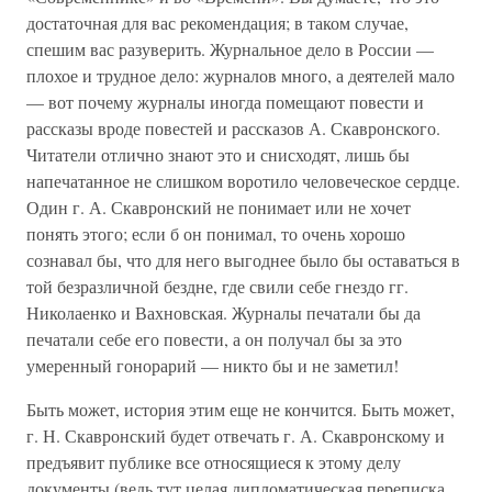
достаточная для вас рекомендация; в таком случае,
спешим вас разуверить. Журнальное дело в России —
плохое и трудное дело: журналов много, а деятелей мало
— вот почему журналы иногда помещают повести и
рассказы вроде повестей и рассказов А. Скавронского.
Читатели отлично знают это и снисходят, лишь бы
напечатанное не слишком воротило человеческое сердце.
Один г. А. Скавронский не понимает или не хочет
понять этого; если б он понимал, то очень хорошо
сознавал бы, что для него выгоднее было бы оставаться в
той безразличной бездне, где свили себе гнездо гг.
Николаенко и Вахновская. Журналы печатали бы да
печатали себе его повести, а он получал бы за это
умеренный гонорарий — никто бы и не заметил!
Быть может, история этим еще не кончится. Быть может,
г. Н. Скавронский будет отвечать г. А. Скавронскому и
предъявит публике все относящиеся к этому делу
документы (ведь тут целая дипломатическая переписка