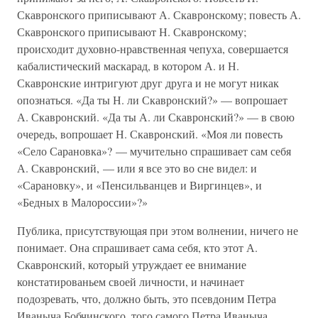
Скавронского приписывают А. Скавронскому; повесть А.
Скавронского приписывают Н. Скавронскому;
происходит духовно-нравственная чепуха, совершается
кабалистический маскарад, в котором А. и Н.
Скавронские интригуют друг друга и не могут никак
опознаться. «Да ты Н. ли Скавронский?» — вопрошает
А. Скавронский. «Да ты А. ли Скавронский?» — в свою
очередь, вопрошает Н. Скавронский. «Моя ли повесть
«Село Сарановка»? — мучительно спрашивает сам себя
А. Скавронский, — или я все это во сне видел: и
«Сарановку», и «Пенсильванцев и Виргинцев», и
«Бедных в Малороссии»?»
Публика, присутствующая при этом волнении, ничего не
понимает. Она спрашивает сама себя, кто этот А.
Скавронский, который утруждает ее внимание
констатированьем своей личности, и начинает
подозревать, что, должно быть, это псевдоним Петра
Иваныча Бобчинского, того самого Петра Иваныча