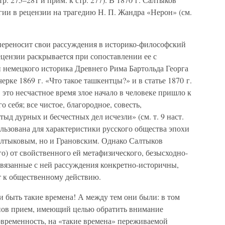
гии в рецензии на трагедию Н. П. Жандра «Нерон» (см.
 переносит свои рассуждения в историко-философский
цензии раскрывается при сопоставлении ее с
немецкого историка Древнего Рима Бартольда Георга
рке 1869 г. «Что такое ташкентцы?» и в статье 1870 г.
 это несчастное время злое начало в человеке пришло к
себя; все чистое, благородное, совесть,
д дурных и бесчестных дел исчезли» (см. т. 9 наст.
ользована для характеристики русского общества эпохи
Салтыковым, но и Грановским. Однако Салтыков
о) от свойственного ей метафизического, безысходно-
 связанные с ней рассуждения конкретно-историчны,
т к общественному действию.
ли быть такие времена! А между тем они были: в том
опов прием, имеющий целью обратить внимание
современность, на «такие времена» переживаемой