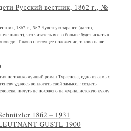
дети Русский вестник, 1862 г., №
стник, 1862 г., № 2 Чувствую заранее (да это,
ынче пишет), что читатель всего больше будет искать в
роповеди. Таково настоящее положение, таково наше
)
» не только лучший роман Тургенева, одно из самых
геневу удалось воплотить свой замысел: создать
еловека, ничуть не похожего на журналистскую куклу
chnitzler 1862 – 1931
LEUTNANT GUSTL 1900