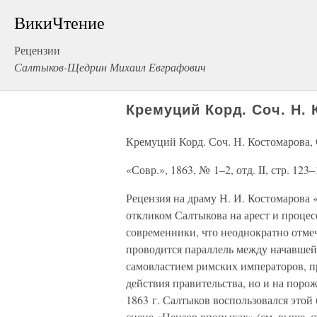
ВикиЧтение
Рецензии
Салтыков-Щедрин Михаил Евграфович
Кремуций Корд. Соч. Н. 
Кремуций Корд. Соч. Н. Костомарова,
«Совр.», 1863, № 1–2, отд. II, стр. 123–
Рецензия на драму Н. И. Костомарова
откликом Салтыкова на арест и проце
современники, что неоднократно отмеча
проводится параллель между начавшейс
самовластием римских императоров, пр
действия правительства, но и на пор
1863 г. Салтыков воспользовался этой
сцене «Цензор впопыхах» (см. выше, ст