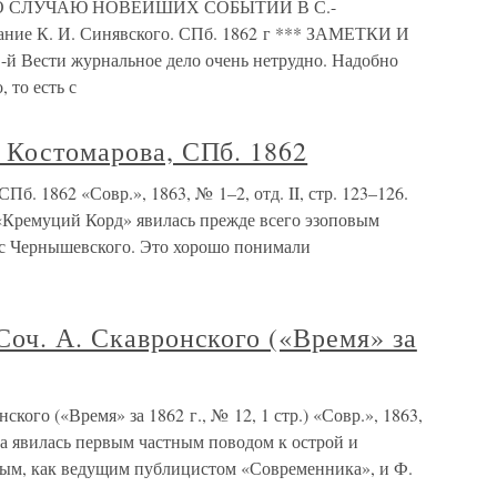
О СЛУЧАЮ НОВЕЙШИХ СОБЫТИЙ В С.-
ание К. И. Синявского. СПб. 1862 г *** ЗАМЕТКИ И
-й Вести журнальное дело очень нетрудно. Надобно
 то есть с
 Костомарова, СПб. 1862
б. 1862 «Совр.», 1863, № 1–2, отд. II, стр. 123–126.
 «Кремуций Корд» явилась прежде всего эзоповым
сс Чернышевского. Это хорошо понимали
Соч. А. Скавронского («Время» за
кого («Время» за 1862 г., № 12, 1 стр.) «Совр.», 1863,
етка явилась первым частным поводом к острой и
ым, как ведущим публицистом «Современника», и Ф.