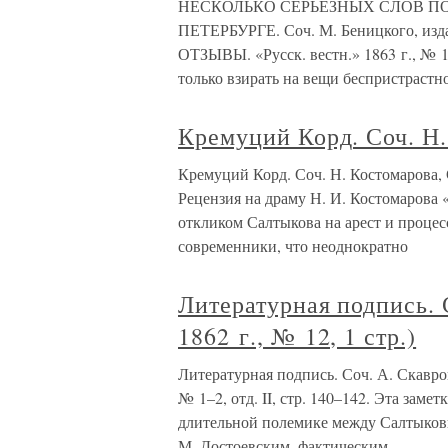
НЕСКОЛЬКО СЕРЬЕЗНЫХ СЛОВ П
ПЕТЕРБУРГЕ. Соч. М. Беницкого, изд
ОТЗЫВЫ. «Русск. вестн.» 1863 г., № 1
только взирать на вещи беспристрастно,
Кремуций Корд. Соч. Н.
Кремуций Корд. Соч. Н. Костомарова, СП
Рецензия на драму Н. И. Костомарова
откликом Салтыкова на арест и проце
современники, что неоднократно
Литературная подпись. 
1862 г., № 12, 1 стр.)
Литературная подпись. Соч. А. Скавронс
№ 1–2, отд. II, стр. 140–142. Эта зам
длительной полемике между Салтыков
М. Достоевским, фактическим