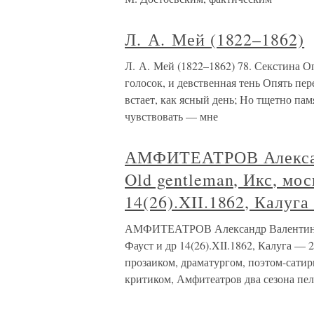
Л. А. Мей (1822–1862)
Л. А. Мей (1822–1862) 78. Секстина О
голосок, и девственная тень Опять пе
встает, как ясный день; Но тщетно пам
чувствовать — мне
АМФИТЕАТРОВ Алексан
Old gentleman, Икс, мо
14(26).XII.1862, Калуга
АМФИТЕАТРОВ Александр Валентинови
Фауст и др 14(26).XII.1862, Калуга — 2
прозаиком, драматургом, поэтом-сати
критиком, Амфитеатров два сезона пел