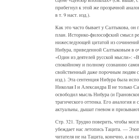
прибегнул к этой же прозрачной анало
в т. 9 наст. изд.).
Как это часто бывает у Салтыкова, он
план. Историко-философский смысл ре
нижеследующей цитатой из сочинений 
Нибура, приведенной Салтыковым в оче
«Один из деятелей русской мысли»: «В
спокойному и полному сознанию самого 
свойственный даже порочным людям сты
изд.). Эта сентенция Нибура была исп
Николая I и Александра II не только 
освободил мысль Нибура (и Грановског
трагического оттенка. Его аналогия и
актуальны, дышат гневом и призываю
Стр. 321. Трудно поверить, чтобы мог
убеждает нас летопись Тацита. — Эз
читателя не на Тацита, конечно, а на 