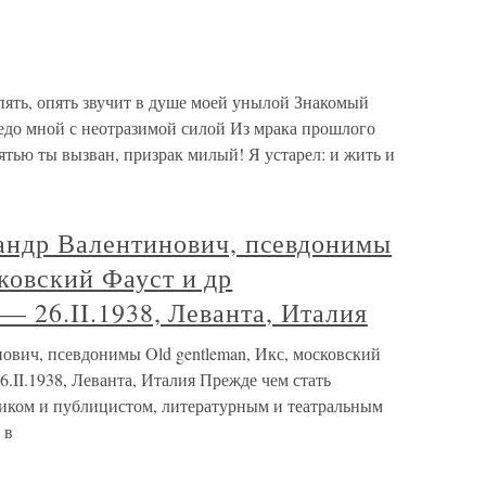
пять, опять звучит в душе моей унылой Знакомый
редо мной с неотразимой силой Из мрака прошлого
ятью ты вызван, призрак милый! Я устарел: и жить и
др Валентинович, псевдонимы
сковский Фауст и др
 — 26.II.1938, Леванта, Италия
ч, псевдонимы Old gentleman, Икс, московский
6.II.1938, Леванта, Италия Прежде чем стать
риком и публицистом, литературным и театральным
 в