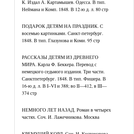
К. Издал А. Картамышев. Одесса. В тип.
Неймана и Комп. 1848. В 12-ю д. л. 80 стр
ПОДАРОК ДЕТЯМ НА ПРАЗДНИК. С
восемью картинками. Санкт-петербург.
1848. В тип. Глазунова и Коми. 95 стр
РАССКАЗЫ ДЕТЯМ ИЗ ДРЕВНЕГО
МИРА. Карла Ф. Беккера. Перевод с
немецкого седьмого издания. Три части.
Санктпетербург. 1848. В тип. Фишера. В
16-ю д. л. В I–VI и 388; во II—412, в III—
374 стр
НЕМНОГО ЛЕТ НАЗАД. Роман в четырех
частях. Соч. И. Лажечникова. Москва
КРЕМУЦИЙ КОРД. Соч. Н. Костомарова.