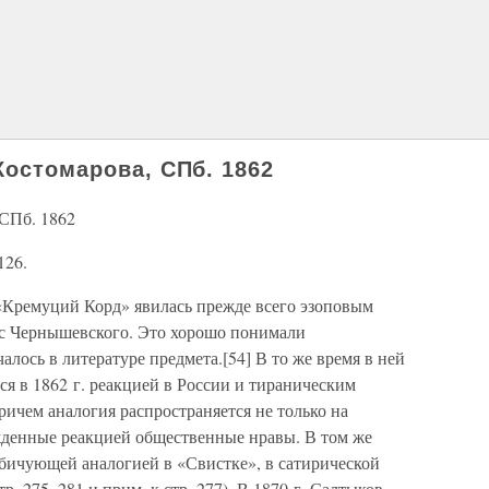
Костомарова, СПб. 1862
 СПб. 1862
126.
 «Кремуций Корд» явилась прежде всего эзоповым
сс Чернышевского. Это хорошо понимали
лось в литературе предмета.[54] В то же время в ней
я в 1862 г. реакцией в России и тираническим
ичем аналогия распространяется не только на
ожденные реакцией общественные нравы. В том же
 бичующей аналогией в «Свистке», в сатирической
р. 275–281 и прим. к стр. 277). В 1870 г. Салтыков