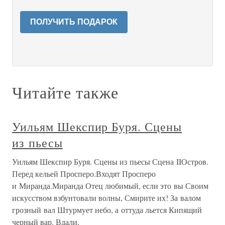
ПОЛУЧИТЬ ПОДАРОК
Читайте также
Уильям Шекспир Буря. Сцены
из пьесы
Уильям Шекспир Буря. Сцены из пьесы Сцена IIОстров.
Перед кельей Просперо.Входят Просперо
и Миранда.Миранда Отец любимый, если это вы Своим
искусством взбунтовали волны, Смирите их! За валом
грозный вал Штурмует небо, а оттуда льется Кипящий
черный вар. Вдали,