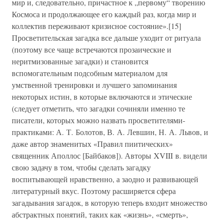
мир и, следовательно, причастное к „первому“ творению
Космоса и продолжающее его каждый раз, когда мир и
коллектив переживают кризисное состояние».[15]
Просветительская загадка все дальше уходит от ритуала
(поэтому все чаще встречаются прозаические и
неритмизованные загадки) и становится
вспомогательным подсобным материалом для
умственной тренировки и лучшего запоминания
некоторых истин, в которые включаются и этические
(следует отметить, что загадки сочиняли именно те
писатели, которых можно назвать просветителями-
практиками: А. Т. Болотов, В. А. Левшин, Н. А. Львов, и
даже автор знаменитых «Правил пиитических»
священник Аполлос [Байбаков]). Авторы XVIII в. видели
свою задачу в том, чтобы сделать загадку
воспитывающей нравственно, а заодно и развивающей
литературный вкус. Поэтому расширяется сфера
загадывания загадок, в которую теперь входит множество
абстрактных понятий, таких как «жизнь», «смерть»,