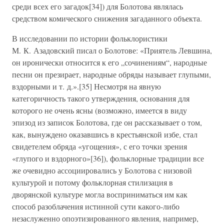
среди всех его загадок[34]) для Болотова являлась
средством комического снижения загаданного объекта.
В исследовании по истории фольклористики
М. К. Азадовский писал о Болотове: «Приятель Левшина,
он иронически относится к его „сочинениям“, народные
песни он презирает, народные обряды называет глупыми,
вздорными и т. д.».[35] Несмотря на явную
категоричность такого утверждения, основания для
которого не очень ясны (возможно, имеется в виду
эпизод из записок Болотова, где он рассказывает о том,
как, вынуждено оказавшись в крестьянской избе, стал
свидетелем обряда «угощения», с его точки зрения
«глупого и вздорного»[36]), фольклорные традиции все
же очевидно ассоциировались у Болотова с низовой
культурой и потому фольклорная стилизация в
дворянской культуре могла восприниматься им как
способ разоблачения истинной сути какого-либо
незаслуженно опоэтизированного явления, например,