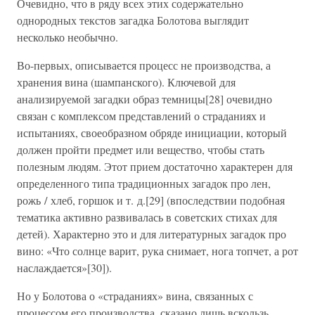
Очевидно, что в ряду всех этих содержательно
однородных текстов загадка Болотова выглядит
несколько необычно.
Во-первых, описывается процесс не производства, а
хранения вина (шампанского). Ключевой для
анализируемой загадки образ темницы[28] очевидно
связан с комплексом представлений о страданиях и
испытаниях, своеобразном обряде инициации, который
должен пройти предмет или вещество, чтобы стать
полезным людям. Этот прием достаточно характерен для
определенного типа традиционных загадок про лен,
рожь / хлеб, горшок и т. д.[29] (впоследствии подобная
тематика активно развивалась в советских стихах для
детей). Характерно это и для литературных загадок про
вино: «Что солнце варит, рука снимает, нога топчет, а рот
наслаждается»[30]).
Но у Болотова о «страданиях» вина, связанных с
процессом его производства, сказано лишь вскользь