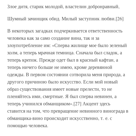
Злое дитя, старик молодой, властелин добронравный,
Шумный зачинщик обид. Милый заступник любви.[26]
В некоторых загадках подчеркивается ответственность
человека как за само создание вина, так и за
злоупотребление им: «Сперва жилище мое было зеленый
холм, а теперь мрачная темница. Сначала был сладок, а
теперь крепок. Прежде одет был в красный кафтан, а
теперь ничего больше не имею, кроме деревянной
одежды. В первом состоянии сотворила меня природа, а
другого причиною было искусство. Если мой новый
образ существования имеет новые прелести, то не
пленяйтесь ими, смертные. Я был сперва невинен, а
теперь учинился обманщиком».[27] Акцент здесь
ставится на том, что превращение невинного винограда в
обманщика-вино происходит искусственно, т. е. с
помощью человека.