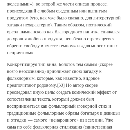
железными»), во второй же части описан процесс,
происходящий с любым съеденным или выпитым
продуктом (что, как уже было сказано, для литературной
загадки нехарактерно). Таким образом, поэтический
ореол шампанского как благородного напитка снижался
до уровня любого продукта, неизбежно стремящегося
обрести свободу в «месте темном» и «для многих иных
неприятном».
Конкретизируя тип вина, Болотов тем самым (скорее
всего неосознанно) приближает свою загадку к
фольклорным, которые, как известно, видовое
предпочитают родовому.[33] Но автор скорее
преследовал иную цель: создать комический эффект от
сопоставления текста, который должен был
восприниматься как фольклорный (говорной стих и
традиционные фольклорные образы богатыря и девицы)
и отгадки — самого «ненародного» из всех вин. Уже
сама по себе фольклорная стилизация (единственная