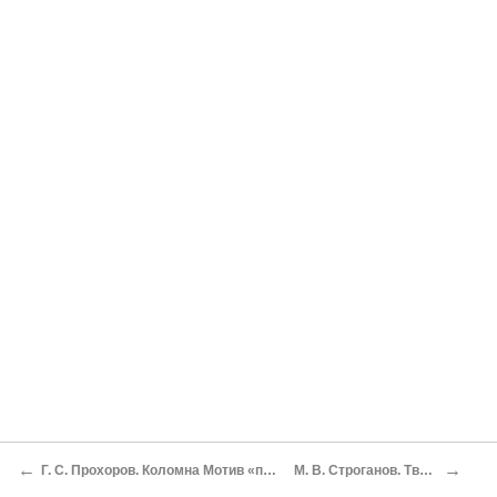
←
→
Г. С. Прохоров. Коломна Мотив «пьянства автора» как преодоление семантической ограниченности текста
М. В. Строганов. Тверь Об употреблении вина: Пушкин и другие