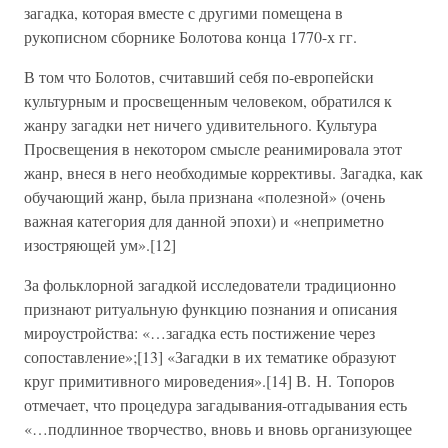
загадка, которая вместе с другими помещена в
рукописном сборнике Болотова конца 1770-х гг.
В том что Болотов, считавший себя по-европейски
культурным и просвещенным человеком, обратился к
жанру загадки нет ничего удивительного. Культура
Просвещения в некотором смысле реанимировала этот
жанр, внеся в него необходимые коррективы. Загадка, как
обучающий жанр, была признана «полезной» (очень
важная категория для данной эпохи) и «неприметно
изостряющей ум».[12]
За фольклорной загадкой исследователи традиционно
признают ритуальную функцию познания и описания
мироустройства: «…загадка есть постижение через
сопоставление»;[13] «Загадки в их тематике образуют
круг примитивного мироведения».[14] В. Н. Топоров
отмечает, что процедура загадывания-отгадывания есть
«…подлинное творчество, вновь и вновь организующее