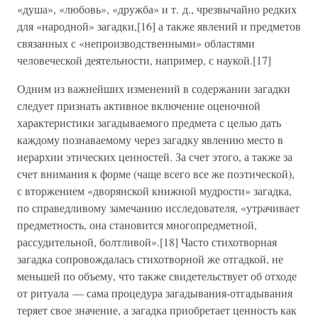
«душа», «любовь», «дружба» и т. д., чрезвычайно редких
для «народной» загадки,[16] а также явлений и предметов
связанных с «непроизводственными» областями
человеческой деятельности, например, с наукой.[17]
Одним из важнейших изменений в содержании загадки
следует признать активное включение оценочной
характеристики загадываемого предмета с целью дать
каждому познаваемому через загадку явлению место в
иерархии этических ценностей. За счет этого, а также за
счет внимания к форме (чаще всего все же поэтической),
с вторжением «дворянской книжной мудрости» загадка,
по справедливому замечанию исследователя, «утрачивает
предметность, она становится многопредметной,
рассудительной, болтливой».[18] Часто стихотворная
загадка сопровождалась стихотворной же отгадкой, не
меньшей по объему, что также свидетельствует об отходе
от ритуала — сама процедура загадывания-отгадывания
теряет свое значение, а загадка приобретает ценность как