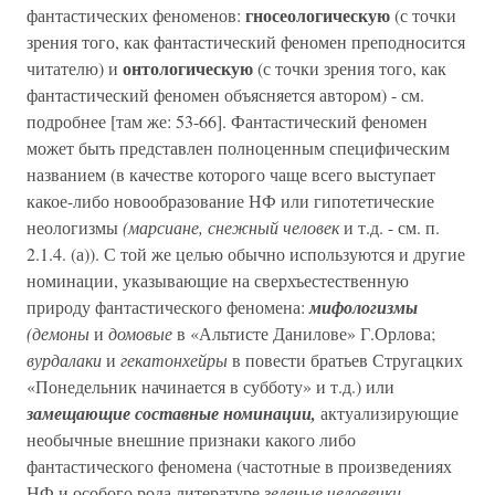
гносеологическую
фантастических феноменов:
(с точки
зрения того, как фантастический феномен преподносится
онтологическую
читателю) и
(с точки зрения того, как
фантастический феномен объясняется автором) - см.
подробнее [там же: 53-66]. Фантастический феномен
может быть представлен полноценным специфическим
названием (в качестве которого чаще всего выступает
какое-либо новообразование НФ или гипотетические
неологизмы
(марсиане, снежный человек
и т.д. - см. п.
2.1.4. (а)). С той же целью обычно используются и другие
номинации, указывающие на сверхъестественную
природу фантастического феномена:
мифологизмы
(демоны
и
домовые
в «Альтисте Данилове» Г.Орлова;
вурдалаки
и
гекатонхейры
в повести братьев Стругацких
«Понедельник начинается в субботу» и т.д.) или
замещающие составные номинации,
актуализирующие
необычные внешние признаки какого либо
фантастического феномена (частотные в произведениях
НФ и особого рода литературе
зеленые человечки,