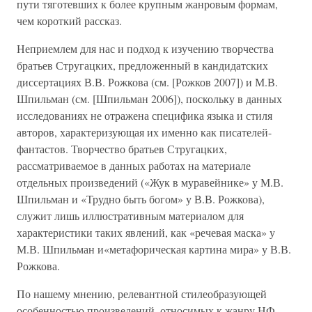
пути тяготевших к более крупным жанровым формам,
чем короткий рассказ.
Неприемлем для нас и подход к изучению творчества
братьев Стругацких, предложенный в кандидатских
диссертациях В.В. Рожкова (см. [Рожков 2007]) и М.В.
Шпильман (см. [Шпильман 2006]), поскольку в данных
исследованиях не отражена специфика языка и стиля
авторов, характеризующая их именно как писателей-
фантастов. Творчество братьев Стругацких,
рассматриваемое в данных работах на материале
отдельных произведений («Жук в муравейнике» у М.В.
Шпильман и «Трудно быть богом» у В.В. Рожкова),
служит лишь иллюстративным материалом для
характеристики таких явлений, как «речевая маска» у
М.В. Шпильман и«метафорическая картина мира» у В.В.
Рожкова.
По нашему мнению, релевантной стилеобразующей
особенностью произведений, относимых к жанру НФ,