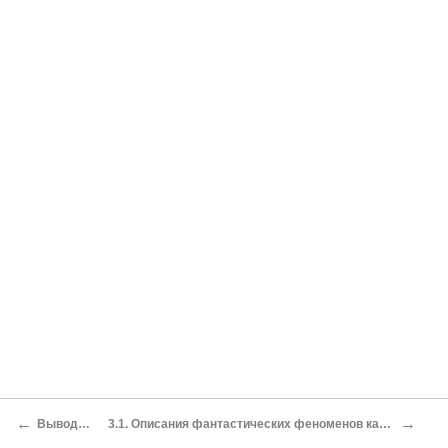
←
→
Выводы по главе
3.1. Описания фантастических феноменов как конститутивный элемент стиля НФ