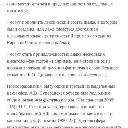
- они могут остаться в пределах идиостиля отдельных
писателей;
- могут пополнить лексический состав языка, в котором
были созданы, или даже сделаться достоянием
нескольких языков (классический пример - созданное
Карелом Чапеком слово
робот);
- могут стать принадлежностью языка нескольких
писателей-фантастов - например, заимствованное из
языка англоязычной научной фантастики слово
бластер,
созданное К.Э. Циолковским слово
звездолет
и т.д.
Новообразования, бытующие в третьей из выделенных
нами сфер, А.В. Суперанская объединяла под одним
общим названием
футуризмы
(см. [Суперанская 2005:
116]). Н.Н. Соскина характеризовала данный тип
новообразований НФ как «минимально зависимые от
контекста» (см. [Соскина 1980: 25]). Данная сфера
употребления отличает лексические новообразования НФ