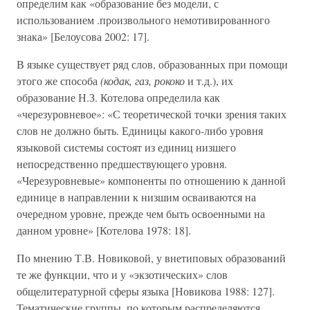
определим как «образование без модели, с
использованием .произвольного немотивированного
знака» [Белоусова 2002: 17].
В языке существует ряд слов, образованных при помощи
этого же способа
(кодак, газ, рококо
и т.д.), их
образование Н.З. Котелова определила как
«черезуровневое»: «С теоретической точки зрения таких
слов не должно быть. Единицы какого-либо уровня
языковой системы состоят из единиц низшего
непосредственно предшествующего уровня.
«Черезуровневые» компоненты по отношению к данной
единице в направлении к низшим осваиваются на
очередном уровне, прежде чем быть освоенными на
данном уровне» [Котелова 1978: 18].
По мнению Т.В. Новиковой, у внетиповых образований
те же функции, что и у «экзотических» слов
общелитературной сферы языка [Новикова 1988: 127].
Тематические группы, по которым распределяются