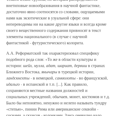
внетиповые новообразования в научной фантастике,
достаточно явно соотносятся со словами, ощущаемыми
нами как экзотические в узуальной сфере: они
непереводимы ни на какие другие языки и всегда кроме
своего вещественного содержания привносят в текст
элементы национального (в случае с научной
фантастикой - футуристического) колорита.
А.А. Реформатский так охарактеризовал специфику
подобного рода слов: «То же в области культуры и
истории:
шейх, мулла, адат, шариат, дервиш
в странах
Ближнего Востока,
янычары
в турецкой истории,
ландскнехты -
в немецкой,
санкюлоты
- во французской,
идальго -
в испанской и т.п. [...]. Как правило,
сохраняются местные названия должностей и
социальных учреждений, обычаев, монет, костюмов и т.д.
Было бы непонятно, ненужно и нелепо называть тундру
«степью», пинии Рима или американские секвойи -
соснами, а скунсов - колонками. Здесь очевидно надо