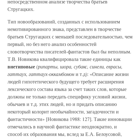
непосредственном анализе творчества братьев
Стругацких.
Тип новообразований, созданных с использованием
немотивированного знака, представлен в творчестве
братьев Стругацких с меньшей последовательностью, чем
первый, но без него анализ особенностей
словотворчества писателей-фантастов был бы неполным.
Т.В. Новикова квалифицировала такие единицы как
внетиповые
(рипарты, шора, субакс, синели, еврасы,
гаттаух, гаттаух-оккамбомон
и т.д): «Описание жизни
людей гипотетического будущего требует расширения
лексического состава языка за счет таких слов, которые
должны не только передать специфику условий жизни,
обычаев и т.д. этих людей, но и придать описанию
некоторый колорит необычайности, загадочности и
фантастичности» [Новикова 1988: 127]. Такие инновации
отмечались в научной фантастике неоднократно, и
способ их образования мы, вслед за Е.А. Белоусовой,