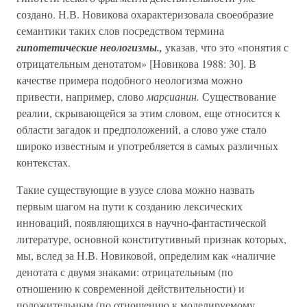
создано. Н.В. Новикова охарактеризовала своеобразие
семантики таких слов посредством термина
гипотетические неологизмы.,
указав, что это «понятия с
отрицательным денотатом» [Новикова 1988: 30]. В
качестве примера подобного неологизма можно
привести, например, слово
марсианин.
Существование
реалии, скрывающейся за этим словом, еще относится к
области загадок и предположений, а слово уже стало
широко известным и употребляется в самых различных
контекстах.
Такие существующие в узусе слова можно назвать
первым шагом на пути к созданию лексических
инноваций, появляющихся в научно-фантастической
литературе, основной конститутивный признак которых,
мы, вслед за Н.В. Новиковой, определим как «наличие
денотата с двумя знаками: отрицательным (по
отношению к современной действительности) и
положительным (по отношению к моделируемому