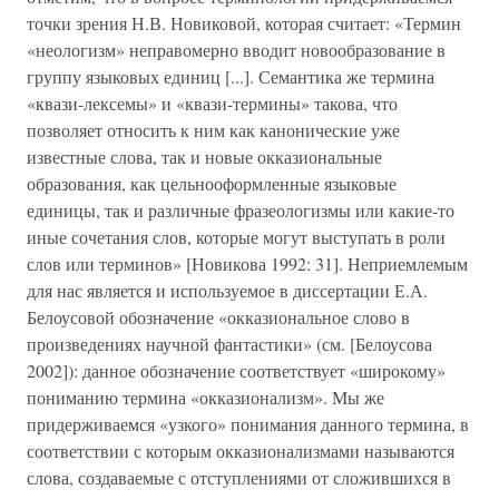
точки зрения Н.В. Новиковой, которая считает: «Термин
«неологизм» неправомерно вводит новообразование в
группу языковых единиц [...]. Семантика же термина
«квази-лексемы» и «квази-термины» такова, что
позволяет относить к ним как канонические уже
известные слова, так и новые окказиональные
образования, как цельнооформленные языковые
единицы, так и различные фразеологизмы или какие-то
иные сочетания слов, которые могут выступать в роли
слов или терминов» [Новикова 1992: 31]. Неприемлемым
для нас является и используемое в диссертации Е.А.
Белоусовой обозначение «окказиональное слово в
произведениях научной фантастики» (см. [Белоусова
2002]): данное обозначение соответствует «широкому»
пониманию термина «окказионализм». Мы же
придерживаемся «узкого» понимания данного термина, в
соответствии с которым окказионализмами называются
слова, создаваемые с отступлениями от сложившихся в