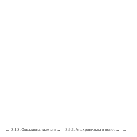
←
→
2.1.3. Окказионализмы и потенциальные слова (к вопросу о разграничении)
2.5.2. Анахронизмы в повестях братьях Стругацких, относящихся к игровому типу