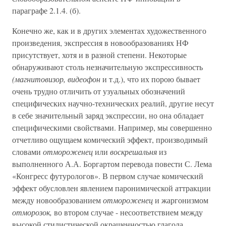
параграфе 2.1.4. (б).
Конечно же, как и в других элементах художественного
произведения, экспрессия в новообразованиях НФ
присутствует, хотя и в разной степени. Некоторые
обнаруживают столь незначительную экспрессивность
(магнитовизор, видеофон
и т.д.), что их порою бывает
очень трудно отличить от узуальных обозначений
специфических научно-технических реалий, другие несут
в себе значительный заряд экспрессии, но она обладает
специфическими свойствами. Например, мы совершенно
отчетливо ощущаем комический эффект, производимый
словами
отмороженец
или
воскрешальня
из
выполненного А.А. Боргартом перевода повести С. Лема
«Конгресс футурологов». В первом случае комический
эффект обусловлен явлением паронимической аттракции
между новообразованием
отмороженец
и жаргонизмом
отморозок,
во втором случае - несоответствием между
высокой стилистической окрашенностью глагола