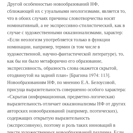
Другой особенностью новообразований НФ,
сближающей их с узуальными неологизмами, является то,
что в обоих случаях причины словотворчества носят
номинативный, а не экспрессивно-стилистический, как в
случае с художественными окказионализмами, характер:
«Если неологизм употребляется только в функции
номинации, например, термин (в том числе в
художественной, научно-фантастической литературе), то,
как бы ни было метафорично его образование,
экспрессивность, образность слова окажется скрытой,
отодвинутой на задний план» [Брагина 1974: 113].
Новообразованиям НФ, по мнению Е.А. Белоусовой,
присуща выразительность совершенно особого характера:
«Скрытая (информационная, предметно-логическая)
выразительность отличает окказионализмы НФ от других
авторских новообразований (например, поэтических),
содержащих открытую выразительность
(экспрессивную), поэтому и роль таких инноваций в
тексте художественных новообразований различна. Если