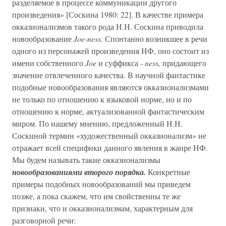
разделяемое в процессе коммуникации другого
произведения» [Соскина 1980: 22]. В качестве примера
окказионализмов такого рода Н.Н. Соскина приводила
новообразование
Joe-ness.
Спонтанно возникшее в речи
одного из персонажей произведения НФ, оно состоит из
имени собственного
Joe
и суффикса -
ness,
придающего
значение отвлеченного качества. В научной фантастике
подобные новообразования являются окказионализмами
не только по отношению к языковой норме, но и по
отношению к норме, актуализованной фантастическим
миром. По нашему мнению, предложенный Н.Н.
Соскиной термин «художественный окказионализм» не
отражает всей специфики данного явления в жанре НФ.
Мы будем называть такие окказионализмы
новообразованиями второго порядка.
Конкретные
примеры подобных новообразований мы приведем
позже, а пока скажем, что им свойственны те же
признаки, что и окказионализмам, характерным для
разговорной речи: