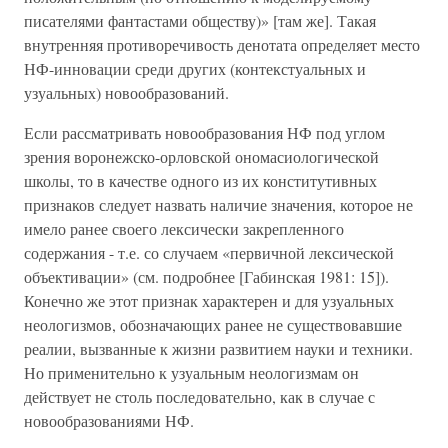
писателями фантастами обществу)» [там же]. Такая
внутренняя противоречивость денотата определяет место
НФ-инновации среди других (контекстуальных и
узуальных) новообразований.
Если рассматривать новообразования НФ под углом
зрения воронежско-орловской ономасиологической
школы, то в качестве одного из их конститутивных
признаков следует назвать наличие значения, которое не
имело ранее своего лексически закрепленного
содержания - т.е. со случаем «первичной лексической
объективации» (см. подробнее [Габинская 1981: 15]).
Конечно же этот признак характерен и для узуальных
неологизмов, обозначающих ранее не существовавшие
реалии, вызванные к жизни развитием науки и техники.
Но применительно к узуальным неологизмам он
действует не столь последовательно, как в случае с
новообразованиями НФ.