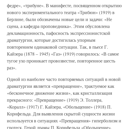
федре», «трибуне». В манифесте, посвященном открытию
нового экспериментального театра «Трибюн» (1919) в
Берлине, были обозначены новые цели и задачи: «Не
сцена, а кафедра проповедника». Этим обусловлена
декламационность, пафосность экспрессионистской
драматургии, которые достигилась упорным
повторением одинаковой ситуации. Так, в пьесе Г.
Кайзера (1878 – 1945) «Газ» (1919) говорилось: «В самое
тугое ухо проникает провозвестие, повторенное шесть
раз».
Одной из наиболее часто повторяемых ситуаций в новой
драматургии является «превращение», трактуемое как
«бесконечное движение жизни», как кристаллизация
прекрасного: «Превращение» (1919) Э. Толлера,
«Коралл» (1917) Г. Кайзера, «Обольщение» (1918) П.
Корнфельда. Для выявления скрытой сущности жизни
используется в ситуациях «Превращения» гиперболизм и
гротеск. Герой драмы П. Корнфельда «Обольщение»,