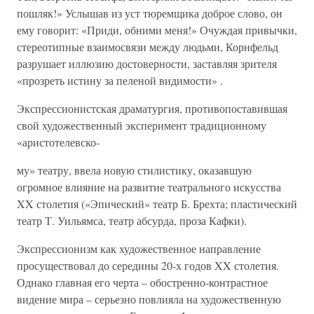
пошляк!» Услышав из уст тюремщика доброе слово, он
ему говорит: «Приди, обними меня!» Очуждая привычки,
стереотипные взаимосвязи между людьми, Корнфельд
разрушает иллюзию достоверности, заставляя зрителя
«прозреть истину за пеленой видимости» .
Экспрессионистская драматургия, противопоставившая
свой художественный эксперимент традиционному
«аристотелевско-
му» театру, ввела новую стилистику, оказавшую
огромное влияние на развитие театрального искусства
XX столетия («Эпический» театр Б. Брехта; пластический
театр Т. Уильямса, театр абсурда, проза Кафки).
Экспрессионизм как художественное направление
просуществовал до середины 20-х годов XX столетия.
Однако главная его черта – обостренно-контрастное
видение мира – серьезно повлияла на художественную