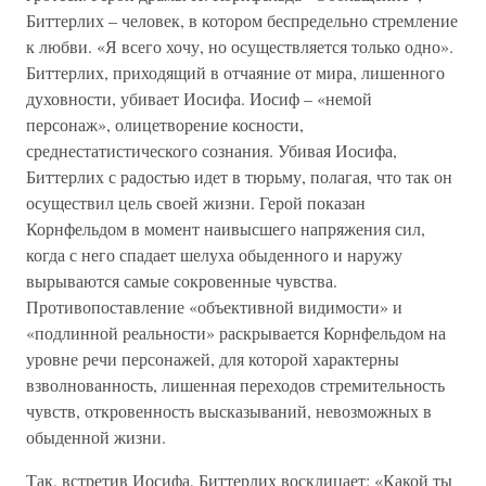
Биттерлих – человек, в котором беспредельно стремление
к любви. «Я всего хочу, но осуществляется только одно».
Биттерлих, приходящий в отчаяние от мира, лишенного
духовности, убивает Иосифа. Иосиф – «немой
персонаж», олицетворение косности,
среднестатистического сознания. Убивая Иосифа,
Биттерлих с радостью идет в тюрьму, полагая, что так он
осуществил цель своей жизни. Герой показан
Корнфельдом в момент наивысшего напряжения сил,
когда с него спадает шелуха обыденного и наружу
вырываются самые сокровенные чувства.
Противопоставление «объективной видимости» и
«подлинной реальности» раскрывается Корнфельдом на
уровне речи персонажей, для которой характерны
взволнованность, лишенная переходов стремительность
чувств, откровенность высказываний, невозможных в
обыденной жизни.
Так, встретив Иосифа, Биттерлих восклицает: «Какой ты