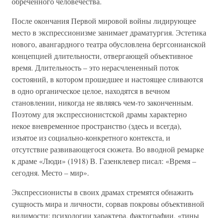
обреченного человечества.
После окончания Первой мировой войны лидирующее
место в экспрессионизме занимает драматургия. Эстетика
нового, авангардного театра обусловлена бергсонианской
концепцией длительности, отвергающей объективное
время. Длительность – это нерасчлененный поток
состояний, в котором прошедшее и настоящее сливаются
в одно органическое целое, находятся в вечном
становлении, никогда не являясь чем-то законченным.
Поэтому для экспрессионистской драмы характерно
некое вневременное пространство (здесь и всегда),
изъятое из социально-конкретного контекста, и
отсутствие развивающегося сюжета. Во вводной ремарке
к драме «Люди» (1918) В. Газенклевер писал: «Время –
сегодня. Место – мир».
Экспрессионисты в своих драмах стремятся обнажить
сущность мира и личности, сорвав покровы объективной
видимости: психологии характера, фактографии, «тины