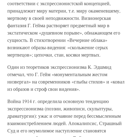
соответствии с экспрессионистской концепцией,
принадлежит миру материи, т.е. миру окаменевшему,
мертвому в своей неподвижности. Визионерская
фантазия Г. Гейма растворяет предметный мир в
экстатическом «душевном порыве», обнажающем его
сущность. В стихотворении «Вечерние облака»
возникают образы-видения: «скольжение серых
мертвецов»; цепочки, стаи, косяки мертвых.
Один из теоретиков экспрессионизма К. Эдшмид
отмечал, что Г. Гейм «монументальным жестом
низвергал» на современников «глыбы стихов» и «ковал
из образов и строф свои видения».
Война 1914 г. определила основную тенденцию
экспрессионизма (поэзии, живописи, скульптуры,
драматургии): ужас и отчаяние перед бессмысленным
взаимоистреблением людей. Апокалипсис, Страшный
Суд и его неумолимое наступление становятся