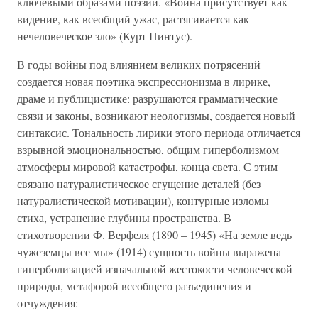
ключевыми образами поэзии. «Война присутствует как
видение, как всеобщий ужас, растягивается как
нечеловеческое зло» (Курт Пинтус).
В годы войны под влиянием великих потрясений
создается новая поэтика экспрессионизма в лирике,
драме и публицистике: разрушаются грамматические
связи и законы, возникают неологизмы, создается новый
синтаксис. Тональность лирики этого периода отличается
взрывной эмоциональностью, общим гиперболизмом
атмосферы мировой катастрофы, конца света. С этим
связано натуралистическое сгущение деталей (без
натуралистической мотивации), контурные изломы
стиха, устранение глубины пространства. В
стихотворении Ф. Верфеля (1890 – 1945) «На земле ведь
чужеземцы все мы» (1914) сущность войны выражена
гиперболизацией изначальной жестокости человеческой
природы, метафорой всеобщего разъединения и
отчуждения: