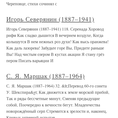
Череповце, стихи сочинял с
Игорь Северянин (1887–1941)
Игорь Северянин (1887–1941) 118. Серенада Хоровод
рифм Как сладко дышится В вечернем воздухе, Когда
колышутся В нем нежных роз духи! Как высь оранжева!
Как даль лазорева! Забудьте горе Вы, Придите раньше
Вы! Над чистым озером В кустах акации Я стану грёз
пером Писать варьяции И
С. Я. Маршак (1887–1964)
С. Я. Маршак (1887–1964) 32. &lt;Перевод 60-го сонета
У. Шекспира&gt; Как движется к земле морской прибой,
Так и ряды бессчетные минут, Сменяя предыдущие
собой, Поочередно к вечности бегут. Младенчества
новорождённый серп Стремится к зрелости и, наконец,
Кривых затмений испытав