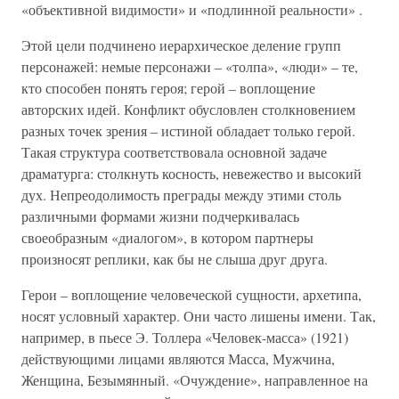
«объективной видимости» и «подлинной реальности» .
Этой цели подчинено иерархическое деление групп
персонажей: немые персонажи – «толпа», «люди» – те,
кто способен понять героя; герой – воплощение
авторских идей. Конфликт обусловлен столкновением
разных точек зрения – истиной обладает только герой.
Такая структура соответствовала основной задаче
драматурга: столкнуть косность, невежество и высокий
дух. Непреодолимость преграды между этими столь
различными формами жизни подчеркивалась
своеобразным «диалогом», в котором партнеры
произносят реплики, как бы не слыша друг друга.
Герои – воплощение человеческой сущности, архетипа,
носят условный характер. Они часто лишены имени. Так,
например, в пьесе Э. Толлера «Человек-масса» (1921)
действующими лицами являются Масса, Мужчина,
Женщина, Безымянный. «Очуждение», направленное на