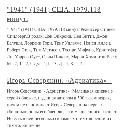
"1941" (1941) США. 1979.118
минут.
"1941" (1941) США. 1979.118 минут. Режиссер Стивен
Спилберг.В ролях: Дэн Эйкройд, Нед Битти, Джон
Белуши, Лоррейн Гэри, Трит Уильямс, Нэнси Аллен,
Роберт Стэк, Тим Мэтисон, Тосиро Мифунэ, Кристофер
Ли, Уоррен Оутс, Слим Пикенс, Марри Хэмилтон.В - 0;
М - 2; Т - 2,5; Дм - 4; Р - 3; Д - 4; К — 4.
Игорь Северянин. «Адриатика»
Игорь Северянин. «Адриатика» Маленькая книжка в
серой обложке, изданная автором в 500 экземплярах,
ничем не напоминает Игоря Северянина первых
сборников поры его блестящего и мгновенного расцвета.
Но есть в ней несколько скромных стихотворений из
тихого, ничем не