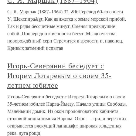
С. Я. Маршак (1887–1964)
С. Я. Маршак (1887–1964) 32. &lt;Перевод 60-го сонета
У. Шекспира&gt; Как движется к земле морской прибой,
Так и ряды бессчетные минут, Сменяя предыдущие
собой, Поочередно к вечности бегут. Младенчества
новорождённый серп Стремится к зрелости и, наконец,
Кривых затмений испытав
Игорь-Северянин беседует с
Игорем Лотаревым о своем 35-
летнем юбилее
Игорь-Северянин беседует с Игорем Лотаревым о своем
35-летнем юбилее Нарва-Йыезу. Начало улицы Свободы.
Маленький домик. Из окон продолговатого кабинета-
столовой видна зимняя Нарова. Окон — три, и через них
открывается влекущий ландшафт: широкая зальденная
река, луга рощи,