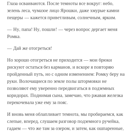
Глаза осваиваются. После темноты все вокруг: небо,
зелень леса, чумазое лицо Ярошки, даже хмурые камни
пещеры — кажется приветливым, солнечным, ярким.
— Ну, папа! Ну, пошли! — через вопрос дергает меня
Ромка.
— Дай же отогреться!
Но хорошо отогреться не приходится — мои брюки
рискуют остаться без карманов, и вскоре я повторяю
пройденный путь, но с одним изменением: Ромку беру на
руки. Волочащиеся по земле полы штормовки не
позволяют ему уверенно передвигаться в подземных
коридорах. Поднимая сына, замечаю, что ржавая железка
перекочевала уже ему за пояс.
И вновь меня облапливает темнота, мы пробираемся, как
слепые, вперед, слушаем разговор подземного ручейка,
гадаем — что же там за озером, и затем, как ошпаренные,