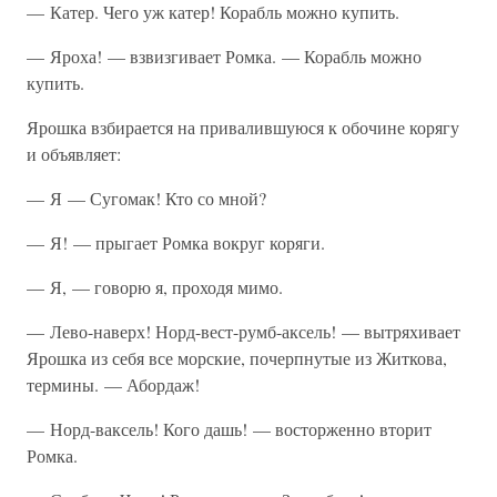
— Катер. Чего уж катер! Корабль можно купить.
— Яроха! — взвизгивает Ромка. — Корабль можно
купить.
Ярошка взбирается на привалившуюся к обочине корягу
и объявляет:
— Я — Сугомак! Кто со мной?
— Я! — прыгает Ромка вокруг коряги.
— Я, — говорю я, проходя мимо.
— Лево-наверх! Норд-вест-румб-аксель! — вытряхивает
Ярошка из себя все морские, почерпнутые из Житкова,
термины. — Абордаж!
— Норд-ваксель! Кого дашь! — восторженно вторит
Ромка.