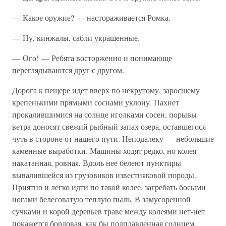
— Какое оружие? — настораживается Ромка.
— Ну, кинжалы, сабли украшенные.
— Ого! — Ребята восторженно и понимающе
переглядываются друг с другом.
Дорога к пещере идет вверх по некрутому, заросшему
крепенькими прямыми соснами уклону. Пахнет
прокалившимися на солнце иголками сосен, порывы
ветра доносят свежий рыбный запах озера, оставшегося
чуть в стороне от нашего пути. Неподалеку — небольшие
каменные выработки. Машины ходят редко, но колея
накатанная, ровная. Вдоль нее белеют пунктиры
вывалившейся из грузовиков известняковой породы.
Приятно и легко идти по такой колее, загребать босыми
ногами белесоватую теплую пыль. В замусоренной
сучками и корой деревьев траве между колеями нет-нет
покажется бордовая, как бы подплавленная солнцем,