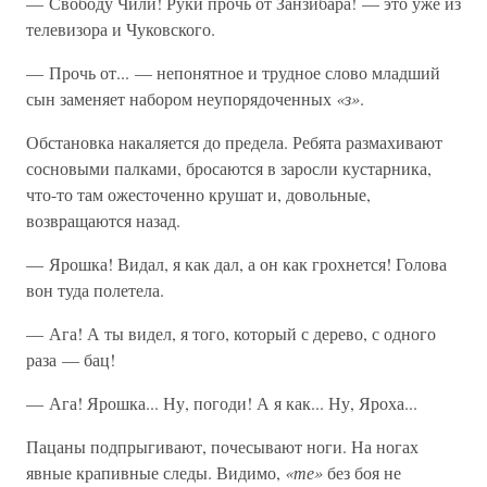
— Свободу Чили! Руки прочь от Занзибара! — это уже из
телевизора и Чуковского.
— Прочь от... — непонятное и трудное слово младший
сын заменяет набором неупорядоченных
«з»
.
Обстановка накаляется до предела. Ребята размахивают
сосновыми палками, бросаются в заросли кустарника,
что-то там ожесточенно крушат и, довольные,
возвращаются назад.
— Ярошка! Видал, я как дал, а он как грохнется! Голова
вон туда полетела.
— Ага! А ты видел, я того, который с дерево, с одного
раза — бац!
— Ага! Ярошка... Ну, погоди! А я как... Ну, Яроха...
Пацаны подпрыгивают, почесывают ноги. На ногах
явные крапивные следы. Видимо,
«те»
без боя не