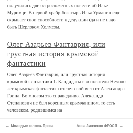
получились две остросюжетных повести об Илье
Муромце. В первой храбр-богатырь Илья Урманин еще
скрывает свои способности к дедукции (да и не надо
быть Шерлоком Холмсом,
Олег Азарьев Фантаврия, или
грустная история крымской
фантастики
Олег Азарьев Фантаврия, или грустная история
крымской фантастики 1. Кандидаты в основатели Немало
лет крымская фантастика отсчет свой вела от Александра
Грина. Во многом это справедливо. Александр
Степанович не был коренным крымчанином, то есть
человеком, родившимся на
Марс из бездны (Олег Ермаков)
←
→
Молодые голоса. Проза
Анна Зинченко ФРОСЯ