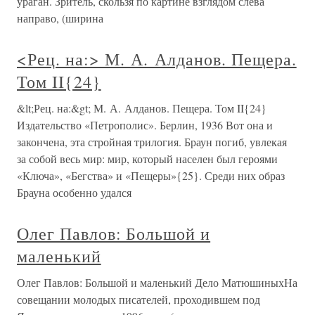
ураган. Зритель, скользя по картине взглядом слева
направо, (ширина
<Рец. на:> М. А. Алданов. Пещера.
Том II{24}
&lt;Рец. на:&gt; М. А. Алданов. Пещера. Том II{24}
Издательство «Петрополис». Берлин, 1936 Вот она и
закончена, эта стройная трилогия. Браун погиб, увлекая
за собой весь мир: мир, который населен был героями
«Ключа», «Бегства» и «Пещеры»{25}. Среди них образ
Брауна особенно удался
Олег Павлов: Большой и
маленький
Олег Павлов: Большой и маленький Дело МатюшиныхНа
совещании молодых писателей, проходившем под