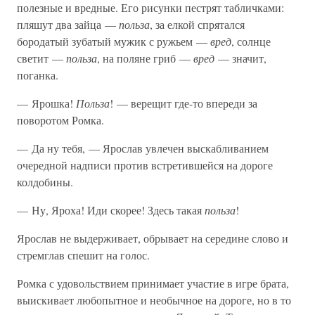
полезные и вредные. Его рисунки пестрят табличками:
пляшут два зайца —
польза
, за елкой спрятался
бородатый зубатый мужик с ружьем —
вред
, солнце
светит —
польза
, на поляне гриб —
вред
— значит,
поганка.
— Ярошка!
Польза
! — верещит где-то впереди за
поворотом Ромка.
— Да ну тебя, — Ярослав увлечен выскабливанием
очередной надписи против встретившейся на дороге
колдобины.
— Ну, Яроха! Иди скорее! Здесь такая
польза
!
Ярослав не выдерживает, обрывает на середине слово и
стремглав спешит на голос.
Ромка с удовольствием принимает участие в игре брата,
выискивает любопытное и необычное на дороге, но в то