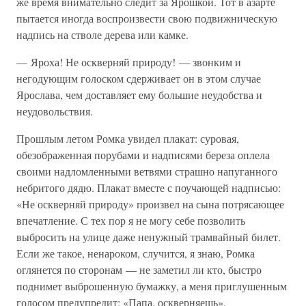
же время внимательно следит за Ярошкой. Тот в азарте
пытается иногда воспроизвести свою подвижническую
надпись на стволе дерева или камке.
— Яроха! Не оскверняй природу! — звонким и
негодующим голоском сдерживает он в этом случае
Ярослава, чем доставляет ему большие неудобства и
неудовольствия.
Прошлым летом Ромка увидел плакат: суровая,
обезображенная порубами и надписями береза оплела
своими надломленными ветвями страшно напуганного
небритого дядю. Плакат вместе с поучающей надписью:
«Не оскверняй природу» произвел на сына потрясающее
впечатление. С тех пор я не могу себе позволить
выбросить на улице даже ненужный трамвайный билет.
Если же такое, ненароком, случится, я знаю, Ромка
оглянется по сторонам — не заметил ли кто, быстро
поднимет выброшенную бумажку, а меня приглушенным
голосом предупредит: «Папа, оскверняешь».