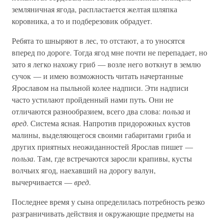
земляничная ягода, распластается желтая шляпка
коровника, а то и подберезовик обрадует.
Ребята то шныряют в лес, то отстают, а то уносятся
вперед по дороге. Тогда ягод мне почти не перепадает, но
зато я легко нахожу гриб — возле него воткнут в землю
сучок — и имею возможность читать начертанные
Ярославом на пыльной колее надписи. Эти надписи
часто устилают пройденный нами путь. Они не
отличаются разнообразием, всего два слова:
польза
и
вред
. Система ясная. Напротив придорожных кустов
малины, выделяющегося своими габаритами гриба и
других приятных неожиданностей Ярослав пишет —
польза
. Там, где встречаются заросли крапивы, кусты
волчьих ягод, наехавший на дорогу валун,
вычерчивается —
вред
.
Последнее время у сына определилась потребность резко
разграничивать действия и окружающие предметы на