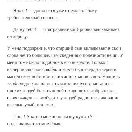
— Яроха! — доносится уже откуда-то сбоку
требовательный голосок.
— Да ну тебя! — и затравленный Ярошка выскакивает
на дорогу.
У меня подозрение, что старший сын вкладывает в свои
слова нечто большее, чем сведения о полезности вещи. У
меня тоже было подобное в его возрасте. Только я
вычерчивал слова:
война
и
мир
и был твердо уверен в
магическом действии написанных мною слов. Надпись
«война»
должна напугать моих недругов, заставить
плохих людей бежать долой с хороших и добрых глаз;
слово
«мир»
— возбудить у людей радость и ликование,
веселые улыбки и смех.
— Папа! А катер можно на казну купить? —
подскакивает ко мне Ромка.