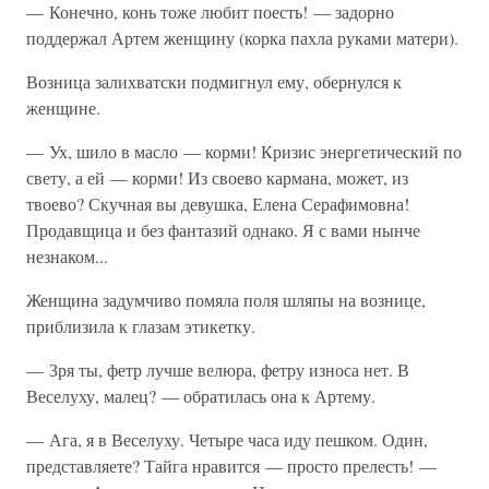
— Конечно, конь тоже любит поесть! — задорно
поддержал Артем женщину (корка пахла руками матери).
Возница залихватски подмигнул ему, обернулся к
женщине.
— Ух, шило в масло — корми! Кризис энергетический по
свету, а ей — корми! Из своево кармана, может, из
твоево? Скучная вы девушка, Елена Серафимовна!
Продавщица и без фантазий однако. Я с вами нынче
незнаком...
Женщина задумчиво помяла поля шляпы на вознице,
приблизила к глазам этикетку.
— Зря ты, фетр лучше велюра, фетру износа нет. В
Веселуху, малец? — обратилась она к Артему.
— Ага, я в Веселуху. Четыре часа иду пешком. Один,
представляете? Тайга нравится — просто прелесть! —