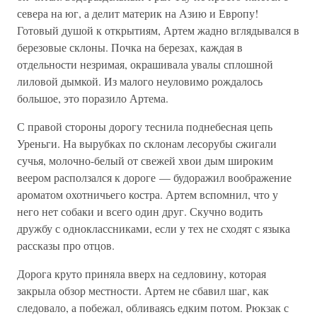
севера на юг, а делит материк на Азию и Европу!
Готовый душой к открытиям, Артем жадно вглядывался в
березовые склоны. Почка на березах, каждая в
отдельности незримая, окрашивала увалы сплошной
лиловой дымкой. Из малого неуловимо рождалось
большое, это поразило Артема.
С правой стороны дорогу теснила поднебесная цепь
Уреньги. На вырубках по склонам лесорубы сжигали
сучья, молочно-белый от свежей хвои дым широким
веером расползался к дороге — будоражил воображение
ароматом охотничьего костра. Артем вспомнил, что у
него нет собаки и всего один друг. Скучно водить
дружбу с одноклассниками, если у тех не сходят с языка
рассказы про отцов.
Дорога круто приняла вверх на седловину, которая
закрыла обзор местности. Артем не сбавил шаг, как
следовало, а побежал, обливаясь едким потом. Рюкзак с