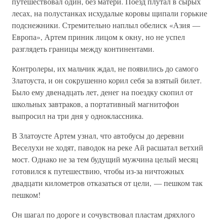
путешествовал один, без матери. Поезд плутал в сырых
лесах, на полустанках исхудалые коровы щипали горькие
подснежники. Стремительно наплыл обелиск «Азия —
Европа», Артем приник лицом к окну, но не успел
разглядеть границы между континентами.
Контролеры, их мальчик ждал, не появились до самого
Златоуста, и он сокрушенно корил себя за взятый билет.
Было ему двенадцать лет, денег на поездку скопил от
школьных завтраков, а портативный магнитофон
выпросил на три дня у одноклассника.
В Златоусте Артем узнал, что автобусы до деревни
Веселухи не ходят, паводок на реке Ай расшатал ветхий
мост. Однако не за тем будущий мужчина целый месяц
готовился к путешествию, чтобы из-за ничтожных
двадцати километров отказаться от цели, — пешком так
пешком!
Он шагал по дороге и сочувствовал пластам дряхлого