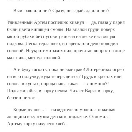
— Выиграю или нет? Сразу, не гадай: да или нет?
Удивленный Артем поспешно кивнул — да, глаза у парня
были цвета кипящей смолы. На впалой груди поверх
мятой рубахи без пуговиц висела на леске настоящая
подкова. Леска терла шею, и парень то и дело поводил
головой. Неукротимо захохотал, прочитав вопрос на лице
мальчика, мотнул головой.
— А и буду таскать, пока не выиграю! Лотерейных огреб
на всю получку, куда теперь деться? Грудь в крестах или
голова в кустах, порода наша такая — запомнил?!
Подсаживайся, в горку пехом. Чихает Варяг в горку,
бензин не тот...
— Корми лучше... — назидательно молвила пожилая
женщина в кургузом детском пиджачке. Отломила
Артему корку пахучего хлеба.