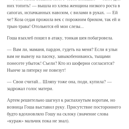
них топить! — вышла из хлева женщина низкого роста в
сапогах, испачканных навозом, с вилами в руках. — Ей
че? Коза седая прожила век с порожним брюхом, так ей и
трын-трава! Отольются ей мои слезы...
Гоша взахлеб пошел в атаку, тонкая шея побагровела.
— Вам ли, маманя, пардон, гудеть на меня? Если я ульи
вам не вывезу на пасеку, завыкобениваюсь, тыщами
понесете убыток! Съели? Кто из шоферни согласится?
Нынче за пятерку не повезут!
— Свои считай... Шляпу тоже она, поди, купила? —
задрожал голос матери.
Артем решительно шагнул к распахнутым воротам, но
возница Гоша выставил руку. Присутствие постороннего
будто вдохновляло Гошу на склоку (значение слова
«кураж» мальчик пока не знал).