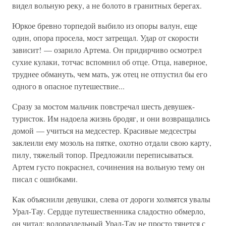
видел вольную реку, а не болото в гранитных берегах.
Юркое бревно торпедой выбило из опоры валун, еще
один, опора просела, мост затрещал. Удар от скорости
зависит! — озарило Артема. Он придирчиво осмотрел
сухие кулаки, тотчас вспомнил об отце. Отца, наверное,
труднее обмануть, чем мать, уж отец не отпустил бы его
одного в опасное путешествие...
Сразу за мостом мальчик повстречал шесть девушек-
туристок. Им надоела жизнь бродяг, и они возвращались
домой — учиться на медсестер. Красивые медсестры
заклеили ему мозоль на пятке, охотно отдали свою карту,
пилу, тяжелый топор. Предложили переписываться.
Артем густо покраснел, сочинения на вольную тему он
писал с ошибками.
Как объяснили девушки, слева от дороги холмятся увалы
Урал-Тау. Сердце путешественника сладостно обмерло,
он читал: водораздельный Урал-Тау не просто тянется с