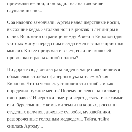
приезжали весной, и он водил нас на токовище —
слушали песню...
Оба надолго замолчали. Артем надел шерстяные носки,
высохшие кеды. Затолкал ноги в рюкзак и лег лицом к
огню. Вспомнил о границе между Азией и Европой (для
уютных минут перед сном всегда имел в запасе приятные
мысли). Кто ее придумал и зачем, если нет колючей
проволоки и распаханной полосы?
По дороге сюда он два раза видел в чаще покосившиеся
обомшелые столбы с фанерным указателем «Азия —
Европа». Что за человек установил эти столбы и как
определил нужное место? Почему не левее на километр
или правее? И через километр и через десять те же самые
ели, буреломины с комьями земли на корнях, россыпи
студеных валунов, дряхлые сугробы, муравейники,
развороченные голодным медведем... Тайга, тайга
снилась Артему...