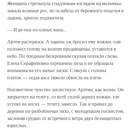
Женщина стрельнула стыдливым взглядом на мальчика,
зажала вознице рот, но ослабела от бережного поцелуя в
ладонь, хрипло подхватила.
— И ре-еки по-олные вина...
Артем растерялся. А парень уж бросил ему вожжи, сам
положил голову на колени продавщицы, уставился в
небо. По бледным бескровным скулам потекли слезы.
Елена Серафимовна отрешенно пела и не обращала
внимания на его вялые ласки. Стянула с головы
платок — седая коса тяжело обвисла на плече.
Неизвестное чувство захлестнуло Артема, как волна. Он
запрыгнул на телегу, со всей силой дернул вожжи, еле
устоял на ногах — телегу занесло. Так и правил до
деревни по-разбойничьи лихо, с молодецким посвистом,
заслоняя грудью от встречного ветра двух беззащитных
взрослых...