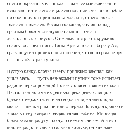
снега в окрестных ельниках — жгучее майское солнце
испаряло пот и с его лица. Зеленоватый змеевик в щебне
по обочинам он принимал за малахит, отчего рюкзак
тяжелел и тяжелел. Косяки гольянов, снующих над
грязным брюхом затонувшей льдины, счел за
легендарных хариусов. От мелькания рыб закружило
голову, ослабели ноги. Тогда Артем поел на берегу Ая,
сразу ощутил прилив сил и поверил, что консервы не зря
названы «Завтрак туриста».
Пустую банку, клочья газеты прилежно закопал, как
учила мать, — пусть незнакомый путник тоже испытает
радость первопроходца! Потом с опаской зашел на мост.
Настил под ногами вздрагивал: река ревела, тащила
бревна с верховий, и те на скорости таранили опоры
моста — щепки рикошетили о перила. Блеснула кровью и
упала в пену умирать раздавленная рыбина. Мириады
брызг зажгли радугу, пахнуло свежим снегом. Артем с
воплем радости сделал сальто в воздухе, он впервые