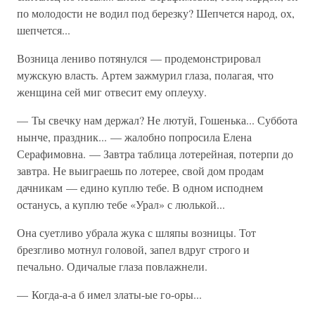
по молодости не водил под березку? Шепчется народ, ох,
шепчется...
Возница лениво потянулся — продемонстрировал
мужскую власть. Артем зажмурил глаза, полагая, что
женщина сей миг отвесит ему оплеуху.
— Ты свечку нам держал? Не лютуй, Гошенька... Суббота
нынче, праздник... — жалобно попросила Елена
Серафимовна. — Завтра таблица лотерейная, потерпи до
завтра. Не выиграешь по лотерее, свой дом продам
дачникам — едино куплю тебе. В одном исподнем
останусь, а куплю тебе «Урал» с люлькой...
Она суетливо убрала жука с шляпы возницы. Тот
брезгливо мотнул головой, запел вдруг строго и
печально. Одичалые глаза повлажнели.
— Когда-а-а б имел златы-ые го-оры...