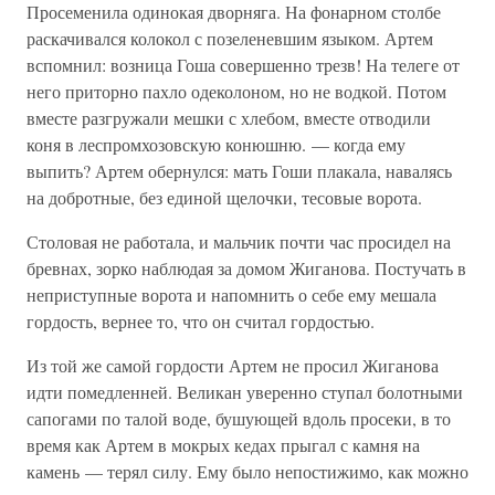
Просеменила одинокая дворняга. На фонарном столбе
раскачивался колокол с позеленевшим языком. Артем
вспомнил: возница Гоша совершенно трезв! На телеге от
него приторно пахло одеколоном, но не водкой. Потом
вместе разгружали мешки с хлебом, вместе отводили
коня в леспромхозовскую конюшню. — когда ему
выпить? Артем обернулся: мать Гоши плакала, навалясь
на добротные, без единой щелочки, тесовые ворота.
Столовая не работала, и мальчик почти час просидел на
бревнах, зорко наблюдая за домом Жиганова. Постучать в
неприступные ворота и напомнить о себе ему мешала
гордость, вернее то, что он считал гордостью.
Из той же самой гордости Артем не просил Жиганова
идти помедленней. Великан уверенно ступал болотными
сапогами по талой воде, бушующей вдоль просеки, в то
время как Артем в мокрых кедах прыгал с камня на
камень — терял силу. Ему было непостижимо, как можно