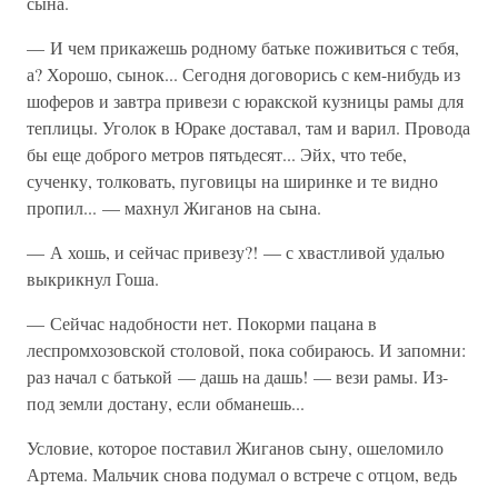
сына.
— И чем прикажешь родному батьке поживиться с тебя,
а? Хорошо, сынок... Сегодня договорись с кем-нибудь из
шоферов и завтра привези с юракской кузницы рамы для
теплицы. Уголок в Юраке доставал, там и варил. Провода
бы еще доброго метров пятьдесят... Эйх, что тебе,
сученку, толковать, пуговицы на ширинке и те видно
пропил... — махнул Жиганов на сына.
— А хошь, и сейчас привезу?! — с хвастливой удалью
выкрикнул Гоша.
— Сейчас надобности нет. Покорми пацана в
леспромхозовской столовой, пока собираюсь. И запомни:
раз начал с батькой — дашь на дашь! — вези рамы. Из-
под земли достану, если обманешь...
Условие, которое поставил Жиганов сыну, ошеломило
Артема. Мальчик снова подумал о встрече с отцом, ведь