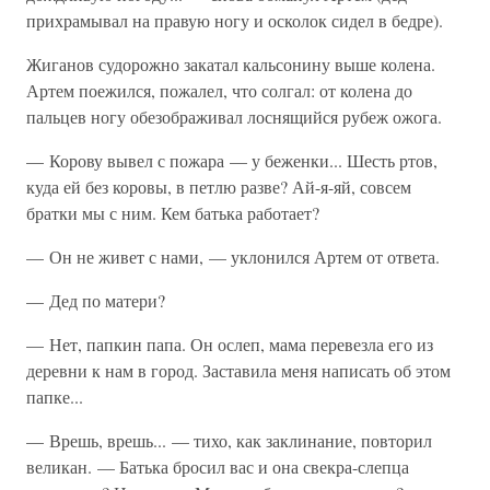
прихрамывал на правую ногу и осколок сидел в бедре).
Жиганов судорожно закатал кальсонину выше колена.
Артем поежился, пожалел, что солгал: от колена до
пальцев ногу обезображивал лоснящийся рубеж ожога.
— Корову вывел с пожара — у беженки... Шесть ртов,
куда ей без коровы, в петлю разве? Ай-я-яй, совсем
братки мы с ним. Кем батька работает?
— Он не живет с нами, — уклонился Артем от ответа.
— Дед по матери?
— Нет, папкин папа. Он ослеп, мама перевезла его из
деревни к нам в город. Заставила меня написать об этом
папке...
— Врешь, врешь... — тихо, как заклинание, повторил
великан. — Батька бросил вас и она свекра-слепца