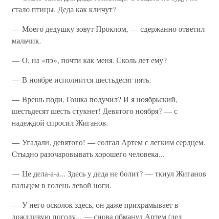
стало птицы. Деда как кличут?
— Моего дедушку зовут Проклом, — сдержанно ответил
мальчик.
— О, на «пэ», почти как меня. Сколь лет ему?
— В ноябре исполнится шестьдесят пять.
— Врешь поди, Гошка подучил? И я ноябрьский,
шестьдесят шесть стукнет! Девятого ноября? — с
надеждой спросил Жиганов.
— Угадали, девятого! — солгал Артем с легким сердцем.
Стыдно разочаровывать хорошего человека...
— Це дела-а-а... Здесь у деда не болит? — ткнул Жиганов
пальцем в голень левой ноги.
— У него осколок здесь, он даже прихрамывает в
дождливую погоду... — снова обманул Артем (дед