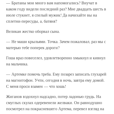
— Братаны мои много вам напомогались? Внучат в
каком году видели последний раз? Мне двадцать шесть в
июле стукнет, я спелый мужик! Да начихайте вы на
сплетни-пересуды, а, батяня?
Великан жестко оборвал сына.
— Не маши крыльями. Точка. Зачем пожаловал, раз мы с
матерью тебе поперек дороги?
Гоша враз повеселел, удовлетворенно хмыкнул и кивнул
на мальчика.
— Артемке помочь треба. Ему позарез записать глухарей
на магнитофон. Учти, сегодня в ночь, завтра ему домой.
С меня проси взамен — что хошь!
Жиганов вздохнул надсадно, потер ладонью грудь. На
смуглых скулах одеревенели желваки. Он равнодушно
посмотрел на покрасневшего Артема, перевел взгляд на