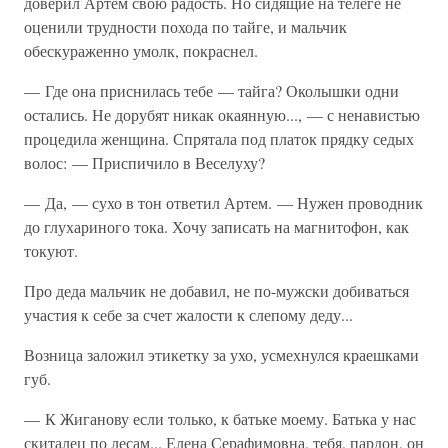
доверил Артем свою радость. Но сидящие на телеге не
оценили трудности похода по тайге, и мальчик
обескураженно умолк, покраснел.
— Где она приснилась тебе — тайга? Околышки одни
остались. Не дорубят никак окаянную..., — с ненавистью
процедила женщина. Спрятала под платок прядку седых
волос: — Приспичило в Веселуху?
— Да, — сухо в тон ответил Артем. — Нужен проводник
до глухариного тока. Хочу записать на магнитофон, как
токуют.
Про деда мальчик не добавил, не по-мужски добиваться
участия к себе за счет жалости к слепому деду...
Возница заложил этикетку за ухо, усмехнулся краешками
губ.
— К Жиганову если только, к батьке моему. Батька у нас
скиталец по лесам... Елена Серафимовна, тебя, пардон, он