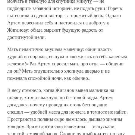
молчать в тяжелую для спутника минуту — не
подбодрить забавной историей, не подать руки! Горечь
вытеснила из души восторг за прожитый день. Однако
Артем пересилил себя и настроился на доброту к
Жиганову: обида омрачит будущую радость от
достигнутой цели.
Мать педантично внушала мальчику: обидчивость
худший из пороков, ее нужно «выжигать из себя каленым
железом!» Раз Артем спросил мать про отца — обидчив
ли он? Мать оглушительно хлопнула дверью и не
пожелала спокойной ночи, как обычно...
В лесу стемнело, когда Жиганов вывел мальчика на
поляну, хотя и влажную, но без талой воды. Артем
догадался, почему проводник столь беспощадно
спешил — удобней места для ночлега в темноте не найти.
Пространство поляны сыро дымилось, дышало зимним
холодом. Зримо догнивали валежины — испускали
терпкий земляной запах. Словно лунный кратер, поляну