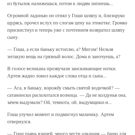
из бутылок налижешься, потом к людям липнешь...
Огромной ладонью он отнял у Гоши шляпу и, близоруко
щурясь, прочел вслух по слогам цену на этикетке. Громко
присвистнул и теперь уже с почтением возвратил шляпу
сыну.
— Гоша, а если баньку истоплю, а? Мигом! Нельзя
энтакую вещь на грязный волос. Дома и заночуешь, а?
В голосе великана прозвучали заискивающие нотки.
Артем жадно ловил каждое слова отца и сына...
— Ага, в баньку, ворожбу смыть святой водичкой? —
сатанински расхохотался возница. — Да не колдунья она,
зачем выдумали? Ой, темнота, ой, выдумщики-и...
Гоша улучил момент и подмигнул мальчику. Артем
отвернулся.
— Гони пьянь взашей, много чести алкашам — баню для