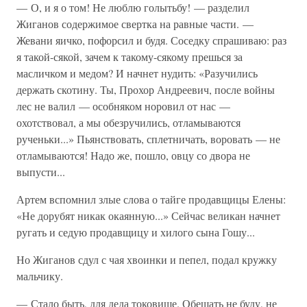
— О, и я о том! Не люблю голытьбу! — разделил
Жиганов содержимое свертка на равные части. —
Жевани яичко, пофорсил и будя. Соседку спрашиваю: раз
я такой-сякой, зачем к такому-сякому прешься за
масличком и медом? И начнет нудить: «Разучились
держать скотину. Ты, Прохор Андреевич, после войны
лес не валил — особняком норовил от нас —
охотствовал, а мы обезручились, отламываются
рученьки...» Пьянствовать, сплетничать, воровать — не
отламываются! Надо же, пошло, овцу со двора не
выпусти...
Артем вспомнил злые слова о тайге продавщицы Елены:
«Не дорубят никак окаянную...» Сейчас великан начнет
ругать и седую продавщицу и хилого сына Гошу...
Но Жиганов сдул с чая хвоинки и пепел, подал кружку
мальчику.
— Стало быть, для деда токовище. Обещать не буду, не