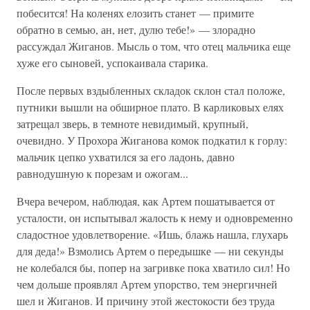
побесится! На коленях елозить станет — примите
обратно в семью, ан, нет, дулю тебе!» — злорадно
рассуждал Жиганов. Мысль о том, что отец мальчика еще
хуже его сыновей, успокаивала старика.
После первых вздыбленных складок склон стал положе,
путники вышли на обширное плато. В карликовых елях
затрещал зверь, в темноте невидимый, крупный,
очевидно. У Прохора Жиганова комок подкатил к горлу:
мальчик цепко ухватился за его ладонь, давно
равнодушную к порезам и ожогам...
Вчера вечером, наблюдая, как Артем пошатывается от
усталости, он испытывал жалость к нему и одновременно
сладостное удовлетворение. «Ишь, блажь нашла, глухарь
для деда!» Взмолись Артем о передышке — ни секунды
не колебался бы, попер на загривке пока хватило сил! Но
чем дольше проявлял Артем упорство, тем энергичней
шел и Жиганов. И причину этой жестокости без труда