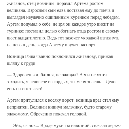
Жиганов, отец возницы, поразил Артема ростом
великана. Взрослый сын едва доставал ему до плеча и
выглядел неудачно ощипанным куренком перед лебедем.
Артем подумал о себе: не зря он каждое утро висит на
турнике: поставил целью обогнать отца ростом к своему
шестнадцатилетию. Ведь тот захочет украдкой взглянуть
на него в день, когда Артему вручат паспорт.
Возница Гоша чванно поклонился Жиганову, прижав
шляпу к груди.
— Здоровеньки, батяня, не ожидал? А я и не хотел
заходить, я человече из гордых, ты меня знаешь... Дело
есть на сто тысяч!
Артем притулился к косяку ворот, возница враз стал ему
неприятен. Великан кивнул мальчику, будто старому
знакомому. Обреченно покачал головой.
— Эйх, сынок... Вроде мухи ты навозной: сначала дерьма