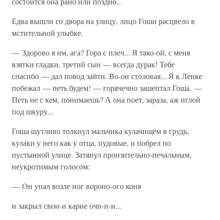
состоится она рано или поздно...
Едва вышли со двора на улицу, лицо Гоши расцвело в
мстительной улыбке.
— Здорово я им, ага? Гора с плеч... Я тако-ой, с меня
взятки гладки, третий сын — всегда дурак! Тебе
спасибо — дал повод зайти. Во-он столовая... Я к Ленке
побежал — петь будем! — горячечно зашептал Гоша. —
Петь не с кем, понимаешь? А она поет, зараза, аж иглой
под шкуру...
Гоша шутливо толкнул мальчика кулачищем в грудь,
кулаки у него как у отца, пудовые, и побрел по
пустынной улице. Затянул пронзительно-печальным,
неукротимым голосом:
— Он упал возле ног вороно-ого коня
и закрыл свои-и карие очи-и-и...