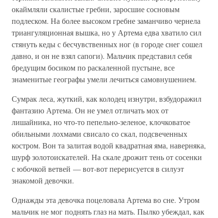
окаймляли скалистые гребни, заросшие сосновым
подлеском. На более высоком гребне заманчиво чернела
триангуляционная вышка, но у Артема едва хватило сил
стянуть кеды с бесчувственных ног (в городе снег сошел
давно, и он не взял сапоги). Мальчик представил себя
бредущим босиком по раскаленной пустыне, все
знаменитые географы умели лечиться самовнушением.
Сумрак леса, жуткий, как колодец изнутри, взбудоражил
фантазию Артема. Он не умел отличать мох от
лишайника, но что-то пепельно-зеленое, клочковатое
обильными лохмами свисало со скал, подсвеченных
костром. Вон та залитая водой квадратная яма, наверняка,
шурф золотоискателей. На скале дрожит тень от сосенки
с юбочкой ветвей — вот-вот перерисуется в силуэт
знакомой девочки.
Однажды эта девочка поцеловала Артема во сне. Утром
мальчик не мог поднять глаз на мать. Пылко убеждал, как