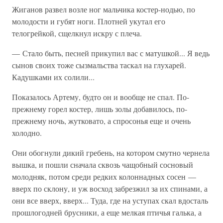
Жиганов развел возле ног мальчика костер-нодью, по
молодости и губят ноги. Плотней укутал его
телогрейкой, сщелкнул искру с плеча.
— Стало быть, песней прикупил вас с матушкой... Я ведь
сынов своих тоже сызмальства таскал на глухарей.
Кадушками их солили...
Показалось Артему, будто он и вообще не спал. По-
прежнему горел костер, лишь золы добавилось, по-
прежнему ночь, жутковато, а спросонья еще и очень
холодно.
Они обогнули дикий гребень, на котором смутно чернела
вышка, и пошли сначала сквозь чащобный сосновый
молодняк, потом среди редких колоннадных сосен —
вверх по склону, и уж восход забрезжил за их спинами, а
они все вверх, вверх... Туда, где на уступах скал вдосталь
прошлогодней брусники, а еще мелкая птичья галька, а