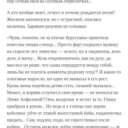
еще сочная хвоя на сосенках-перволетках...
А кто вообще знает, отчего и почему рождается песня?
Жиганов матюкнулся, но с острасткой, опасаясь
мальчика. Здравым разумом он сознавал:
«Чушь, понятно, не за птичье бурухтанье приютила
невестка свекра-слепца... Просто фарт подвалил мужику
на старости лет: невестка — золото, ну и пацаненок, ясно
дело, в матку... Коль откровенничать, как на духу, да
мыслил он разве, что сыны передерутся между собой,
лишь бы не платить алименты родному отцу?! И какие-то
плюгавые выросли, ни один не вымахал в его рост.
Кровь жены перебила детям стать, сильней оказалась...
Может, и впрямь сглупил в свое время — не женился на
Ленке Анфаловой? Она, колдунья, и мстит за то, Гошку
прибрала к рукам... Но ведь и у слепца сын хорош
кобелина: уйти от этакой жалостливой бабы, пацаненочка
предать... Сам, подлец, поди, не сиротствовал после
войны... Остричь мужское добро прямо ножницами — эх,