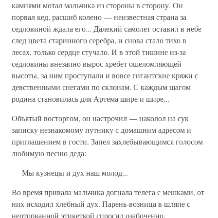
камнями мотал мальчика из стороны в сторону. Он
порвал кед, расшиб колено — неизвестная страна за
седловиной ждала его... Далекий самолет оставил в небе
след цвета старинного серебра, и снова стало тихо в
лесах, только сердце стучало. И в этой тишине из-за
седловины внезапно вырос хребет ошеломляющей
высоты, за ним проступали и вовсе гигантские кряжи с
девственными снегами по склонам. С каждым шагом
родина становилась для Артема шире и шире...
Объятый восторгом, он настрочил — наколол на сук
записку незнакомому путнику с домашним адресом и
приглашением в гости. Запел захлебывающимся голосом
любимую песню деда:
— Мы кузнецы и дух наш молод...
Во время привала мальчика догнала телега с мешками, от
них исходил хлебный дух. Парень-возница в шляпе с
неоторванной этикеткой спросил озабоченно.