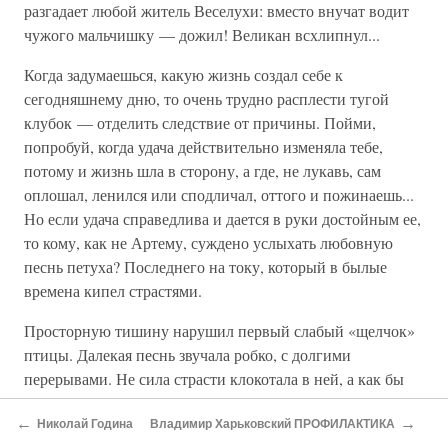
разгадает любой житель Веселухи: вместо внучат водит
чужого мальчишку — дожил! Великан всхлипнул...
Когда задумаешься, какую жизнь создал себе к
сегодняшнему дню, то очень трудно расплести тугой
клубок — отделить следствие от причины. Пойми,
попробуй, когда удача действительно изменяла тебе,
потому и жизнь шла в сторону, а где, не лукавь, сам
оплошал, ленился или сподличал, оттого и пожинаешь...
Но если удача справедлива и дается в руки достойным ее,
то кому, как не Артему, суждено услыхать любовную
песнь петуха? Последнего на току, который в былые
времена кипел страстями.
Просторную тишину нарушил первый слабый «щелчок»
птицы. Далекая песнь звучала робко, с долгими
перерывами. Не сила страсти клокотала в ней, а как бы
вопрос к соплеменникам: тэк-тэк, кто еще жив? Тэк-тэк,
←
→
тошно одному...
Николай Година
Владимир Харьковский ПРОФИЛАКТИКА