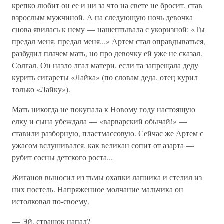
крепко любит он ее и ни за что на свете не бросит, став
взрослым мужчиной. А на следующую ночь девочка
снова явилась к нему — нашептывала с укоризной: «Ты
предал меня, предал меня...» Артем стал оправдываться,
разбудил плачем мать, но про девочку ей уже не сказал.
Солгал. Он назло лгал матери, если та запрещала деду
курить сигареты «Лайка» (по словам деда, отец курил
только «Лайку»).
Мать никогда не покупала к Новому году настоящую
елку и сына убеждала — «варварский обычай!» —
ставили разборную, пластмассовую. Сейчас же Артем с
ужасом вслушивался, как великан сопит от азарта —
рубит сосны детского роста...
Жиганов выносил из тьмы охапки лапника и стелил из
них постель. Напряженное молчание мальчика он
истолковал по-своему.
— Эй, страшок напал?