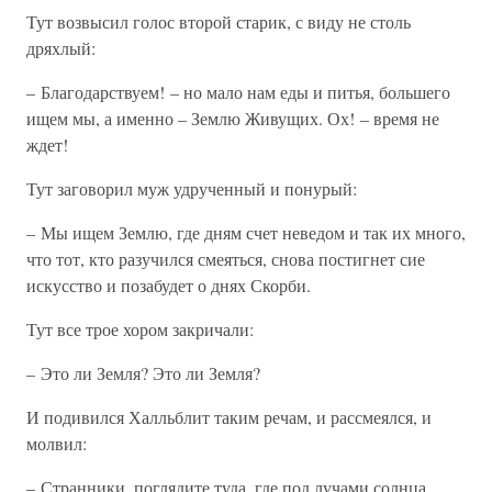
Тут возвысил голос второй старик, с виду не столь
дряхлый:
– Благодарствуем! – но мало нам еды и питья, большего
ищем мы, а именно – Землю Живущих. Ох! – время не
ждет!
Тут заговорил муж удрученный и понурый:
– Мы ищем Землю, где дням счет неведом и так их много,
что тот, кто разучился смеяться, снова постигнет сие
искусство и позабудет о днях Скорби.
Тут все трое хором закричали:
– Это ли Земля? Это ли Земля?
И подивился Халльблит таким речам, и рассмеялся, и
молвил:
– Странники, поглядите туда, где под лучами солнца