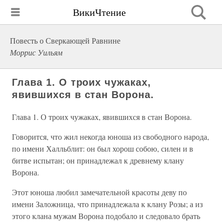
ВикиЧтение
Повесть о Сверкающей Равнине
Моррис Уильям
Глава 1. О троих чужаках,
явившихся в стан Ворона.
Глава 1. О троих чужаках, явившихся в стан Ворона.
Говорится, что жил некогда юноша из свободного народа,
по имени Халльблит: он был хорош собою, силен и в
битве испытан; он принадлежал к древнему клану
Ворона.
Этот юноша любил замечательной красоты деву по
имени Заложница, что принадлежала к клану Розы; а из
этого клана мужам Ворона подобало и следовало брать