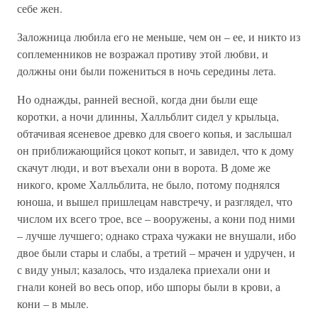
себе жен.
Заложница любила его не меньше, чем он – ее, и никто из
соплеменников не возражал противу этой любви, и
должны они были пожениться в ночь середины лета.
Но однажды, ранней весной, когда дни были еще
коротки, а ночи длинны, Халльблит сидел у крыльца,
обтачивая ясеневое древко для своего копья, и заслышал
он приближающийся цокот копыт, и завидел, что к дому
скачут люди, и вот въехали они в ворота. В доме же
никого, кроме Халльблита, не было, потому поднялся
юноша, и вышел пришлецам навстречу, и разглядел, что
числом их всего трое, все – вооружены, а кони под ними
– лучше лучшего; однако страха чужаки не внушали, ибо
двое были стары и слабы, а третий – мрачен и удручен, и
с виду уныл; казалось, что издалека приехали они и
гнали коней во весь опор, ибо шпоры были в крови, а
кони – в мыле.