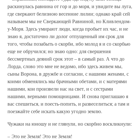
раскинулась равнина от гор и до моря, и увидите вы луга,
где сверкают белизною весенние лилии; однако край сей
называем мы не Сверкающей Равниной, но Кливлендом-
у-Моря. Здесь умирают люди, когда пробьет их час, и не
знаю я, достаточно ли долог отпущенный им срок для
того, чтобы позабыть о скорби, ибо молод я и со скорбью
еще не обручился; но знаю одно: для свершения
бессмертных деяний срок этот – в самый раз. А что до
Лорда, слово это мне не ведомо, ибо здесь живем мы,
сыны Ворона, в дружбе и согласии, с нашими женами, с
коими обменялись мы брачными обетами, и с матерями
нашими, кои произвели нас на свет, и с сестрами
нашими, верными помощницами. И снова приглашаю я
вас спешиться, и поесть-попить, и развеселиться; а там и
поезжайте себе искать какую угодно землю.
Чужаки на юношу и не глянули, но скорбно воскликнули:
– Это не Земля! Это не Земля!