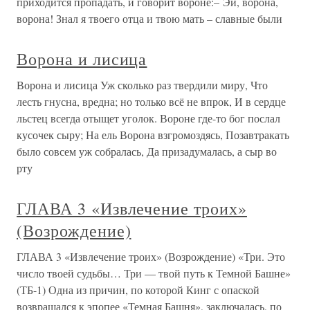
приходится пропадать, и говорит вороне:– Эй, ворона,
ворона! Знал я твоего отца и твою мать – славные были
Ворона и лисица
Ворона и лисица Уж сколько раз твердили миру, Что
лесть гнусна, вредна; но только всё не впрок, И в сердце
льстец всегда отыщет уголок. Вороне где-то бог послал
кусочек сыру; На ель Ворона взгромоздясь, Позавтракать
было совсем уж собралась, Да призадумалась, а сыр во
рту
ГЛАВА 3 «Извлечение троих»
(Возрождение)
ГЛАВА 3 «Извлечение троих» (Возрождение) «Три. Это
число твоей судьбы… Три — твой путь к Темной Башне»
(ТБ-1) Одна из причин, по которой Кинг с опаской
возвращался к эпопее «Темная Башня», заключалась, по