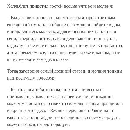
Халльблит приветил гостей весьма учтиво и молвил:
– Вы устали с дороги и, может статься, предстоит вам
еще долгий путь; так сойдите на землю, и войдите в дом,
и подкрепитесь малость, а для коней ваших найдется и
сено, и зерно; а потом, ежели дело ваше не терпит, так,
отдохнув, поезжайте дальше; или заночуйте тут до завтра,
а тем временем все, что наше, будет также и вашим, и ни
в чем не знать вам здесь отказа.
Тогда заговорил самый древний старец, и молвил тонким
надтреснутым голосом:
– Благодарим тебя, юноша; но хотя дни весны и
прибывают, убывают часы нашей жизни, и никак не
можем мы остаться, разве что скажешь ты нам правдиво и
искренне, что здесь – Земля Сверкающей Равнины: и
ежели так, то не медли, но отведи нас к своему лорду, и,
может статься, он нас обрадует.