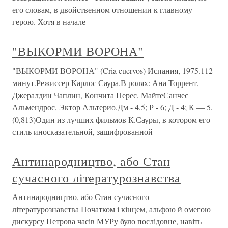
его словам, в двойственном отношении к главному
герою. Хотя в начале
"ВЫКОРМИ ВОРОНА"
"ВЫКОРМИ ВОРОНА" (Cria cuervos) Испания, 1975.112
минут.Режиссер Карлос Саура.В ролях: Ана Торрент,
Джералдин Чаплин, Кончита Перес, МайтеСанчес
Альмендрос, Эктор Альтерио.Дм - 4,5; Р - 6; Д - 4; К — 5.
(0,813)Один из лучших фильмов К.Сауры, в котором его
стиль иносказательной, зашифрованной
Антинародництво, або Стан
сучасного літературознавства
Антинародництво, або Стан сучасного
літературознавства Початком і кінцем, альфою й омегою
дискурсу Петрова часів МУРу було послідовне, навіть