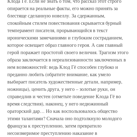
Клода Гё. Если не знать о том, что рассказ этот строго
опирается на реальные факты, его можно принять за
блестяще сделанную новеллу. За сдержанным,
спокойным стилем повествования скрывается бурный
темперамент писателя, прорывающийся в текст
ироническими замечаниями и глубоким состраданием,
которое освещает образ главного героя. А сам главный
герой поражает простотой своего величия. Трагизм этого
образа заключается в нереализованности заключенных в
нем возможностей: ведь Клод Гё способен глубоко и
преданно любить (обратите внимание, как умело
выбирает писатель художественные детали, например,
ножницы), ценить друга, у него – золотые руки, он
справедлив и честен (отметьте поведение Клода Гё во
время следствия), наконец, у него недюжинный
ораторский дар… Но как воспользовалось общество
этими талантами? Сначала оно подтолкнуло молодого
француза к преступлению, затем превратило
несоизмеримое преступлению наказание в