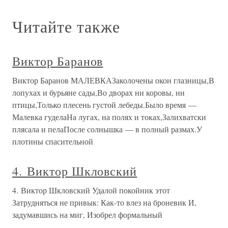
Читайте также
Виктор Баранов
Виктор Баранов МАЛЕВКАЗаколочены окон глазницы,В
лопухах и бурьяне сады,Во дворах ни коровы, ни
птицы,Только плесень густой лебеды.Было время —
Малевка гуделаНа лугах, на полях и токах,Залихватски
плясала и пелаПосле солнышка — в полный размах.У
плотины спасительной
4. Виктор Шкловский
4. Виктор Шкловский Удалой покойник этот
Затрудняться не привык: Как-то влез на броневик И,
задумавшись на миг, Изобрел формальный