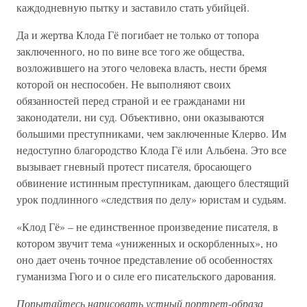
каждодневную пытку и заставило стать убийцей.
Да и жертва Клода Гё погибает не только от топора
заключенного, но по вине все того же общества,
возложившего на этого человека власть, нести бремя
которой он неспособен. Не выполняют своих
обязанностей перед страной и ее гражданами ни
законодатели, ни суд. Объективно, они оказываются
большими преступниками, чем заключенные Клерво. Им
недоступно благородство Клода Гё или Альбена. Это все
вызывает гневный протест писателя, бросающего
обвинение истинным преступникам, дающего блестящий
урок подлинного «следствия по делу» юристам и судьям.
«Клод Гё» – не единственное произведение писателя, в
котором звучит тема «униженных и оскорбленных», но
оно дает очень точное представление об особенностях
гуманизма Гюго и о силе его писательского дарования.
Попытайтесь нарисовать устный портрет-образа