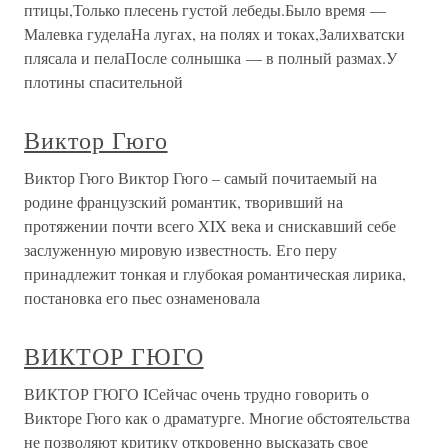
птицы,Только плесень густой лебеды.Было время —
Малевка гуделаНа лугах, на полях и токах,Залихватски
плясала и пелаПосле солнышка — в полный размах.У
плотины спасительной
Виктор Гюго
Виктор Гюго Виктор Гюго – самый почитаемый на
родине французский романтик, творивший на
протяжении почти всего XIX века и снискавший себе
заслуженную мировую известность. Его перу
принадлежит тонкая и глубокая романтическая лирика,
постановка его пьес ознаменовала
ВИКТОР ГЮГО
ВИКТОР ГЮГО IСейчас очень трудно говорить о
Викторе Гюго как о драматурге. Многие обстоятельства
не позволяют критику откровенно высказать свое