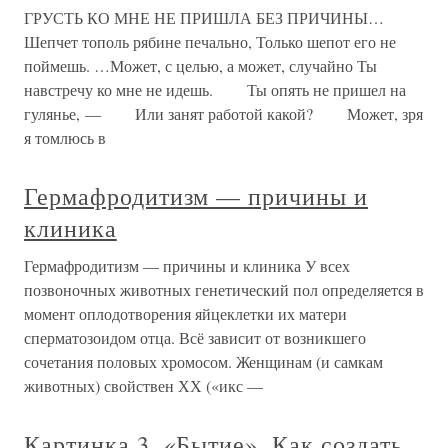
ГРУСТЬ КО МНЕ НЕ ПРИШЛА БЕЗ ПРИЧИНЫ…
Шепчет тополь рябине печально, Только шепот его не
поймешь. …Может, с целью, а может, случайно Ты
навстречу ко мне не идешь. Ты опять не пришел на
гулянье, — Или занят работой какой? Может, зря
я томлюсь в
Гермафродитизм — причины и
клиника
Гермафродитизм — причины и клиника У всех
позвоночных животных генетический пол определяется в
момент оплодотворения яйцеклетки их матери
сперматозоидом отца. Всё зависит от возникшего
сочетания половых хромосом. Женщинам (и самкам
животных) свойствен ХХ («икс —
Картинка 3. «Бытие». Как создать