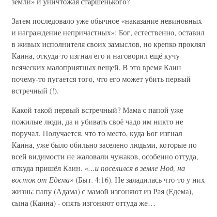
земли» и уничтожая старшенького?
Затем последовало уже обычное «наказание невиновных
и награждение непричастных»: Бог, естественно, оставил
в живых исполнителя своих замыслов, но крепко проклял
Каина, откуда-то изгнал его и наговорил ещё кучу
всяческих малоприятных вещей. В это время Каин
почему-то пугается того, что его может убить первый
встречный (!).
Какой такой первый встречный? Мама с папой уже
пожилые люди, да и убивать своё чадо им никто не
поручал. Получается, что то место, куда Бог изгнал
Каина, уже было обильно заселено людьми, которые по
всей видимости не жаловали чужаков, особенно оттуда,
откуда пришёл Каин.
«…и поселился в земле Нод, на
восток от Едема»
(Быт. 4:16). Не заладилась что-то у них
жизнь: папу (Адама) с мамой изгоняют из Рая (Едема),
сына (Каина) - опять изгоняют оттуда же…