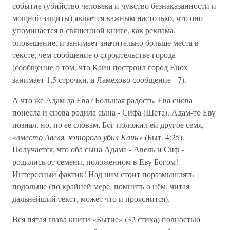
событие (убийство человека и чувство безнаказанности и
мощной защиты) является важным настолько, что оно
упоминается в священной книге, как реклама,
оповещение, и занимает значительно больше места в
тексте, чем сообщение о строительстве города
(сообщение о том, что Каин построил город Енох
занимает 1,5 строчки, а Ламехово сообщение - 7).
А что же Адам да Ева? Большая радость. Ева снова
понесла и снова родила сына - Сифа (Шета). Адам-то Еву
познал, но, по её словам, Бог положил ей другое семя,
«вместо Авеля, которого убил Каин»
(Быт. 4:25).
Получается, что оба сына Адама - Авель и Сиф -
родились от семени, положенном в Еву Богом!
Интересный фактик! Над ним стоит поразмышлять
подольше (по крайней мере, помнить о нём, читая
дальнейший текст, может что и прояснится).
Вся пятая глава книги «Бытие» (32 стиха) полностью