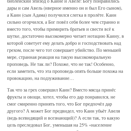
библейский эпизод о Каине и Авеле: Богу понравились
дары и сам Авель (нверное именно он и был Его сыном),
а Каин (сын Адама) получился слегка в пролёте. Каин
сильно огорчился, а Бог повёл себя более чем странно и
вместо того, чтобы примирить братьев и свести всё к
шутке, достаточно высокомерно читает нотацию Каину, в
которой советует ему делать добро и господствовать над
грехом, после чего тот совершает убийство. По меньшей
мере, странная реакция на такую высокоморальную
проповедь. Не так ли? Похоже, что не так! Особенно,
если заметить, что эта проповедь опять больше похожа на
провокацию, на подзуживание…
Так что за грех совершил Каин? Вместо мясца принёс
фрукты и овощи, хотел, чтобы его дар понравился, не
смог смиренно принять того, что Бог предпочёл дар
другого? А может Бог предвидел, что Каин убьёт Авеля
(ведь всевидящий и всезнающий)? А если так, то какую
цель преследовал Бог, уменьшая на 25% «население