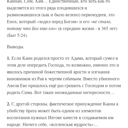
Каинан, Сим, Хам… Единственный, кто хоть как-то
выделяется из этого ряда плодившихся и
размножавшихся (как и было велено) первоиудеев, это
Енох, который «ходил перед Богом» и его
«не стало,
потому что Бог взял его»
(в середине жизни - в 365 лет)
(Быт 5:24).
Выводы.
1.
Если Каин родился просто от Адама, который сумел в
этом деле опередить Господа, то возможно, именно это и
явилось причиной божественной ярости и изгнания
виновников из Рая к чертям собачьим. Вместо убиенного
Авеля Еве пришлось ещё раз грешить с Господом и потом
родить Сима. Вот такие неожиданные интересности…
2.
С другой стороны, фактическое принуждение Каина к
убийству брата может быть одним из элементов
воспитания нужных Иегове качеств в создаваемом им
народе. Ничего себе, «вселенская мудрость»…