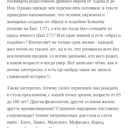
посвящена родословной древних евреев от Адама и до
Ноя. Однако прежде чем перечислять потомков, в тексте
приведено напоминание, что человек (мужчина и
женщина) созданы по образу и подобию Божьему
(похоже на Быт. 1:27), а кто же тогда был сотворён из
праха земного (Быт 2:7)? Или прах земной и есть «образ и
подобие»? Впечатляет не только срок жизни - каждый
жил почти по тысяче лет, но и то, что упомнили всех без
исключения предков, со всеми данными, кто кого родил,
в каком возрасте и когда умер. Всё записано чётко, как в
аптеке (интересно, а есть где-нибудь такие же записи
славянской истории?).
Также интересно, почему своих первенцев они рождали
в столь преклонном, с нашей точки зрения, возрасте от 65
до 180 лет? Другая физиология, другие условия жизни,
другое времяизмерение? Странное ощущение постоянно
сопровождает чтение непривычных для глаза и слуха
имён - Енох, Ламех, Малелеил, Муфасаил, Иаред,