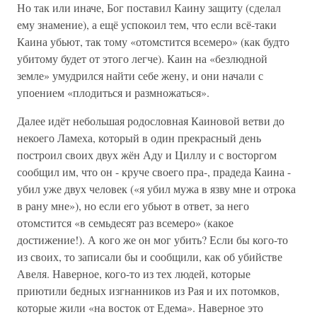
Но так или иначе, Бог поставил Каину защиту (сделал
ему знамение), а ещё успокоил тем, что если всё-таки
Каина убьют, так тому «отомстится всемеро» (как будто
убитому будет от этого легче). Каин на «безлюдной
земле» умудрился найти себе жену, и они начали с
упоением «плодиться и размножаться».
Далее идёт небольшая родословная Каиновой ветви до
некоего Ламеха, который в один прекрасный день
построил своих двух жён Аду и Циллу и с восторгом
сообщил им, что он - круче своего пра-, прадеда Каина -
убил уже двух человек («я убил мужа в язву мне и отрока
в рану мне»), но если его убьют в ответ, за него
отомстится «в семьдесят раз всемеро» (какое
достижение!). А кого же он мог убить? Если бы кого-то
из своих, то записали бы и сообщили, как об убийстве
Авеля. Наверное, кого-то из тех людей, которые
приютили бедных изгнанников из Рая и их потомков,
которые жили «на восток от Едема». Наверное это