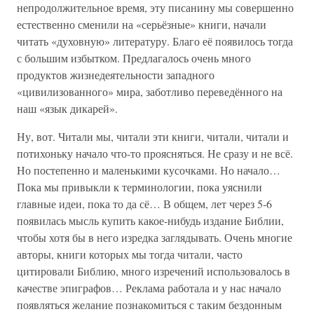
непродолжительное время, эту писанину мы совершенно
естественно сменили на «серьёзные» книги, начали
читать «духовную» литературу. Благо её появилось тогда
с большим избытком. Предлагалось очень много
продуктов жизнедеятельности западного
«цивилизованного» мира, заботливо переведённого на
наш «язык дикарей».
Ну, вот. Читали мы, читали эти книги, читали, читали и
потихоньку начало что-то проясняться. Не сразу и не всё.
Но постепенно и маленькими кусочками. Но начало…
Пока мы привыкли к терминологии, пока уяснили
главные идеи, пока то да сё… В общем, лет через 5-6
появилась мысль купить какое-нибудь издание Библии,
чтобы хотя бы в него изредка заглядывать. Очень многие
авторы, книги которых мы тогда читали, часто
цитировали Библию, много изречений использовалось в
качестве эпиграфов… Реклама работала и у нас начало
появляться желание познакомиться с таким бездонным