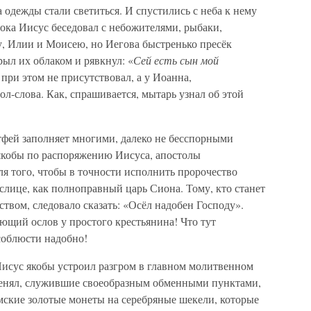
 а одежды стали светиться. И спустились с неба к нему
ока Иисус беседовал с небожителями, рыбаки,
у, Илии и Моисею, но Иегова быстренько пресёк
ыл их облаком и рявкнул: «
Сей есть сын мой
при этом не присутствовал, а у Иоанна,
ол-слова. Как, спрашивается, мытарь узнал об этой
ей заполняет многими, далеко не бесспорными
 якобы по распоряжению Иисуса, апостолы
ля того, чтобы в точности исполнить пророчество
 ослице, как полноправный царь Сиона. Тому, кто станет
вом, следовало сказать: «Осёл надобен Господу».
ющий ослов у простого крестьянина! Что тут
соблюсти надобно!
исус якобы устроил разгром в главном молитвенном
менял, служившие своеобразным обменными пунктами,
мские золотые монеты на серебряные шекели, которые