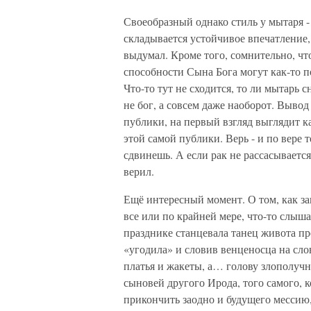
Своеобразный однако стиль у мытаря - 
складывается устойчивое впечатление, 
выдумал. Кроме того, сомнительно, ч
способности Сына Бога могут как-то п
Что-то тут не сходится, то ли мытарь с
не бог, а совсем даже наоборот. Вывод
публики, на первый взгляд выглядит ка
этой самой публики. Верь - и по вере 
сдвинешь. А если рак не рассасывается,
верил.
Ещё интересный момент. О том, как з
все или по крайней мере, что-то слыша
празднике станцевала танец живота пр
«угодила» и словив венценосца на сло
платья и жакеты, а… голову злополучн
сыновей другого Ирода, того самого, 
прикончить заодно и будущего мессию,