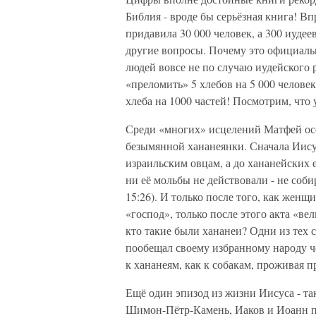
Библия - вроде бы серьёзная книга! Впр
придавила 30 000 человек, а 300 иудее
другие вопросы. Почему это официальн
людей вовсе не по случаю иудейского
«преломить» 5 хлебов на 5 000 челове
хлеба на 1000 частей! Посмотрим, что 
Среди «многих» исцелений Матфей осо
безымянной хананеянки. Сначала Иисус
израильским овцам, а до хананейских 
ни её мольбы не действовали - не соби
15:26). И только после того, как женщ
«господ», только после этого акта «ве
кто такие были хананеи? Одни из тех 
пообещал своему избранному народу че
к хананеям, как к собакам, проживая п
Ещё один эпизод из жизни Иисуса - та
Шимон-Пётр-Камень, Иаков и Иоанн по