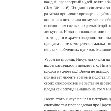
каждый правоверный иудей должен был
(Исх. 30:11-16). Из здания синагоги о
разметал прилавки торговцев голубями
книжники позволили возмутителю обще
исцелять там слепых и хромых (горбаты
дискуссии. И «вознегодовали» они не з
то, что дети в храме говорили: «осан
присуща та же коммерческая жилка - и
нет, как и обменных пунктов. Большое
Утром во вторник Иисус наткнулся на 
якобы разозлился и проклял его. Ни в 
плодов на деревьях! Время не пришло!
призывает любить врагов и подставля
своих способностей не заставил дерев
плоды сей секунд? Видимо на это у м
После этого Иисус пошёл в центральн
спокойно там проповедовал про Царств
первосвященниками и старейшинами, в