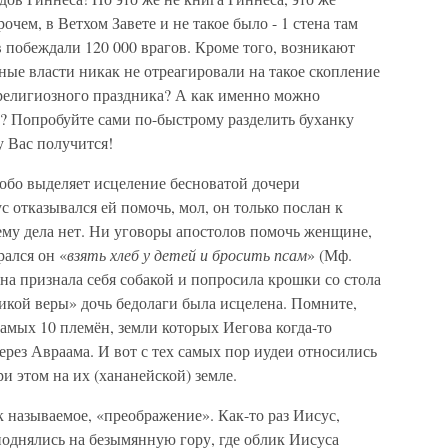
очем, в Ветхом Завете и не такое было - 1 стена там
в побеждали 120 000 врагов. Кроме того, возникают
ые власти никак не отреагировали на такое скопление
 религиозного праздника? А как именно можно
к? Попробуйте сами по-быстрому разделить буханку
у Вас получится!
бо выделяет исцеление бесноватой дочери
 отказывался ей помочь, мол, он только послан к
ему дела нет. Ни уговоры апостолов помочь женщине,
рался он «
взять хлеб у детей и бросить псам
» (Мф.
ина признала себя собакой и попросила крошки со стола
ликой веры» дочь бедолаги была исцелена. Помните,
самых 10 племён, земли которых Иегова когда-то
рез Авраама. И вот с тех самых пор иудеи относились
ри этом на их (хананейской) земле.
к называемое, «преображение». Как-то раз Иисус,
днялись на безымянную гору, где облик Иисуса