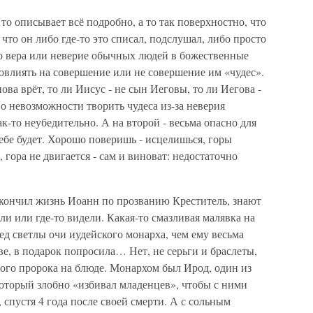
то описывает всё подробно, а то так поверхностно, что
что он либо где-то это списал, подслушал, либо просто
то вера или неверие обычных людей в божественные
овлиять на совершение или не совершение им «чудес».
нова врёт, то ли Иисус - не сын Иеговы, то ли Иегова -
 о невозможности творить чудеса из-за неверия
к-то неубедительно. А на второй - весьма опасно для
тебе будет. Хорошо поверишь - исцелишься, горы
 гора не двигается - сам и виноват: недостаточно
акончил жизнь Иоанн по прозванию Креститель, знают
ли или где-то видели. Какая-то смазливая малявка на
ед светлы очи иудейского монарха, чем ему весьма
ве, в подарок попросила… Нет, не серьги и браслеты,
ого пророка на блюде. Монархом был Ирод, один из
который злобно «избивал младенцев», чтобы с ними
 спустя 4 года после своей смерти. А с сольным