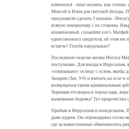
изменился - лицо засияло, как солнце,
Моисей и Илия для светской беседы. П
предложили сделать 3 шалаша - Иисус
всякую инициативу с их стороны. Накр
возлюбленный, слушайте его!
» Матфей 
единственного свидетеля, об этом ни п
встрече? Голубь накурлыкал?
Последнюю неделю жизни Иисуса Матф
поступками. Для въезда в Иерусалим,
«отвязывают» ослицу с ослом, якобы д
Захарии (Зах. 9:9) и въехать на осле и
возмущаться таким криминальным дейст
Хорошая отговорка и хорош царь, вору
выживание бедняка! Тут пророчество 
Прибыв в Иерусалим в понедельник, И
доме иудеев. Он опрокидывал столы 
где за комиссионные обменивались ри