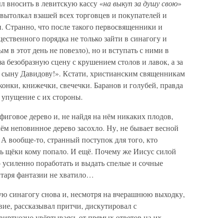
 вносить в левитскую кассу «
на выкуп за душу свою
»
н вытолкал взашей всех торговцев и покупателей и
. Странно, что после такого первосвященники и
ственного порядка не только зайти в синагогу и
м в этот день не повезло), но и вступать с ними в
а безобразную сцену с крушением столов и лавок, а за
на сыну Давидову!». Кстати, христианским священникам
конки, книжечки, свечечки. Баранов и голубей, правда
 упущение с их стороны.
фиговое дерево и, не найдя на нём никаких плодов,
чём неповинное дерево засохло. Ну, не бывает весной
 А вообще-то, странный поступок для того, кто
ть щёки кому попало. И ещё. Почему же Иисус силой
о усиленно поработать и выдать спелые и сочные
ытаря фантазии не хватило…
ую синагогу снова и, несмотря на вчерашнюю выходку,
ие, рассказывал притчи, дискутировал с
иртуозно увёртываясь от прямых ответов на их