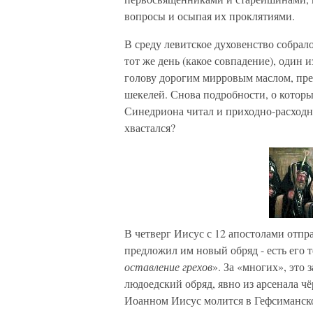
вопросы и осыпая их проклятиями.
В среду левитское духовенство собрало
тот же день (какое совпадение), один 
голову дорогим мирровым маслом, пре
шекелей. Снова подробности, о которы
Синедриона читал и приходно-расход
хвастался?
В четверг Иисус с 12 апостолами отпра
предложил им новый обряд - есть его те
оставление грехов
». За «многих», это 
людоедский обряд, явно из арсенала ч
Иоанном Иисус молится в Гефсиманском