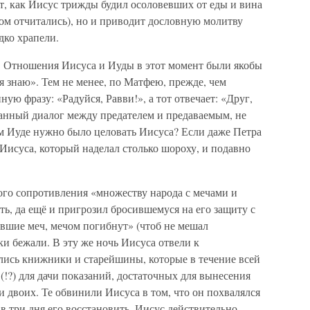
т, как Иисус трижды будил осоловевших от еды и вина
ом отчитались), но и приводит дословную молитву
дко храпели.
. Отношения Иисуса и Иуды в этот момент были якобы
 я знаю». Тем не менее, по Матфею, прежде, чем
ную фразу: «Радуйся, Равви!», а тот отвечает: «Друг,
ранный диалог между предателем и предаваемым, не
ем Иуде нужно было целовать Иисуса? Если даже Петра
 Иисуса, который наделал столько шороху, и подавно
кого сопротивления «множеству народа с мечами и
ь, да ещё и пригрозил бросившемуся на его защиту с
явшие меч, мечом погибнут» (чтоб не мешал
ики бежали. В эту же ночь Иисуса отвели к
ались книжники и старейшины, которые в течение всей
(!?) для дачи показаний, достаточных для вынесения
и двоих. Те обвинили Иисуса в том, что он похвалялся
 в три дня его восстановить. Иисус действительно