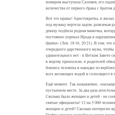
номером выступала Саломея, его падч
величества от первого брака с братом 
Вот это нравы! Аристократка, в жилах
под музыку вертела задом, развлекая
деваху подбила родная мамочка, котор
постоянно упрекал Ирода в нарушении 
брата
» (Лев. 18:16, 20:21). В том, чт
очередного царственного мужа, чтобы 
удивительного нет - в Ветхом Завете 
в жертву приносили, и родителей обво
боялись человека в накидке из вербл
всех желающих водой и голосящего в п
Ещё момент. Так называемое, «насыще
пустынном месте. За два раза апостол
Сколько было женщин и детей - не со
святые официанты! 12 на 5 000 человек 
женщин и детей! Сколько интересно в
Цифры вполне достойные книги рекордо