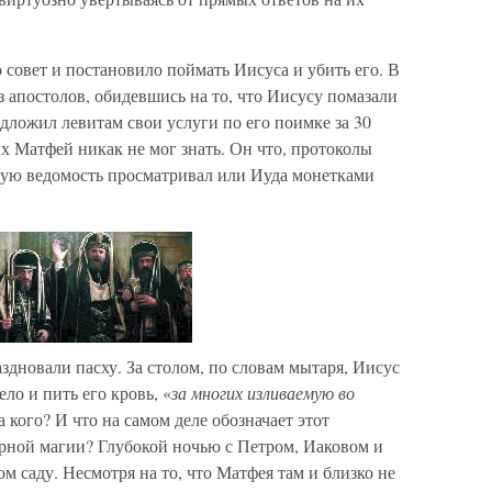
 совет и постановило поймать Иисуса и убить его. В
из апостолов, обидевшись на то, что Иисусу помазали
дложил левитам свои услуги по его поимке за 30
х Матфей никак не мог знать. Он что, протоколы
ную ведомость просматривал или Иуда монетками
здновали пасху. За столом, по словам мытаря, Иисус
ло и пить его кровь, «
за многих изливаемую во
за кого? И что на самом деле обозначает этот
ёрной магии? Глубокой ночью с Петром, Иаковом и
 саду. Несмотря на то, что Матфея там и близко не