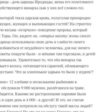
ерица - дочь царицы Иродиады, жены его похотливого
действующего монарха (как у них всё сложно-то).
 которой текла царская кровь, полуголая принародно
 ржущих, жующих и выпивающих гостей! На стриптиз
ую весьма «огорчало» поведение пророка, который
Торы. Он, видите ли, «
открыл наготу жены своего
о царица использовала свою дочь и слабости своего
избавиться от неудобного человечка, для нас ничего
сюжеты покруче были - и жёнами там торговали, и детей
ровывали. Удивительно то, что оба монарха так
южьего волоса, питающегося саранчой, обливающего
устыне. Что за хлипенькие царьки-то были у иудеев?!
ние» 12 хлебами и несколькими рыбинами в
ы обслужили 9 000 мужчин, разлёгшихся на траве.
общается. Какими же расторопными парнями были
в один день и 4 000 - в другой! И это, не считая
ремени они потратили на обслугу такой массы людей?
в Гиннеса! Но это же не книга Гиннеса, это же