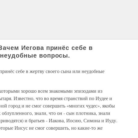
Зачем Иегова принёс себе в
 неудобные вопросы.
принёс себе в жертву своего сына или неудобные
екоторыми хорошо всем знакомыми эпизодами из
таря. Известно, что во время странствий по Иудее и
ной город и не смог совершить «многих чудес», якобы
ак облупленного, знали, что он - сын плотника, знали
приводятся) и братьев - Иакова, Иосию, Симона и Иуду.
торые Иисус не смог совершить, но какие-то же