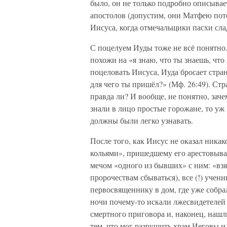
было, он не только подробно описывае
апостолов (допустим, они Матфею пот
Иисуса, когда отмечальщики пасхи сла
С поцелуем Иуды тоже не всё понятно
похожи на «я знаю, что ты знаешь, что
поцеловать Иисуса, Иуда бросает стран
для чего ты пришёл?» (Мф. 26:49). Ст
правда ли? И вообще, не понятно, зач
знали в лицо простые горожане, то уж
должны были легко узнавать.
После того, как Иисус не оказал ника
кольями», пришедшему его арестовыват
мечом «одного из бывших» с ним: «вз
пророчествам сбываться), все (!) учен
первосвященнику в дом, где уже собр
ночи почему-то искали лжесвидетелей 
смертного приговора и, наконец, нашл
тем, что мог разрушить храм Иеговы и