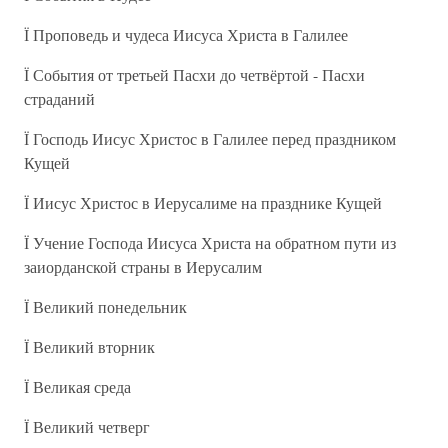
Ї Проповедь и чудеса Иисуса Христа в Галилее
Ї События от третьей Пасхи до четвёртой - Пасхи
страданий
Ї Господь Иисус Христос в Галилее перед праздником
Кущей
Ї Иисус Христос в Иерусалиме на празднике Кущей
Ї Учение Господа Иисуса Христа на обратном пути из
заиорданской страны в Иерусалим
Ї Великий понедельник
Ї Великий вторник
Ї Великая среда
Ї Великий четверг