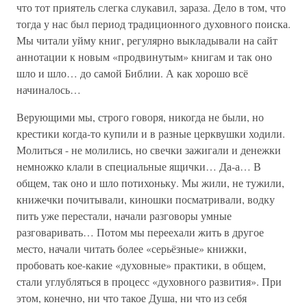
что тот приятель слегка слукавил, зараза. Дело в том, что
тогда у нас был период традиционного духовного поиска.
Мы читали уйму книг, регулярно выкладывали на сайт
аннотации к новым «продвинутым» книгам и так оно
шло и шло… до самой Библии. А как хорошо всё
начиналось…
Верующими мы, строго говоря, никогда не были, но
крестики когда-то купили и в разные церквушки ходили.
Молиться - не молились, но свечки зажигали и денежки
немножко клали в специальные ящички… Да-а… В
общем, так оно и шло потихоньку. Мы жили, не тужили,
книжечки почитывали, киношки посматривали, водку
пить уже перестали, начали разговоры умные
разговаривать… Потом мы переехали жить в другое
место, начали читать более «серьёзные» книжки,
пробовать кое-какие «духовные» практики, в общем,
стали углубляться в процесс «духовного развития». При
этом, конечно, ни что такое Душа, ни что из себя