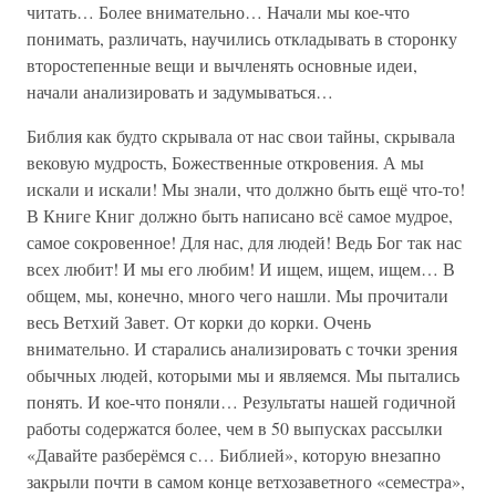
читать… Более внимательно… Начали мы кое-что
понимать, различать, научились откладывать в сторонку
второстепенные вещи и вычленять основные идеи,
начали анализировать и задумываться…
Библия как будто скрывала от нас свои тайны, скрывала
вековую мудрость, Божественные откровения. А мы
искали и искали! Мы знали, что должно быть ещё что-то!
В Книге Книг должно быть написано всё самое мудрое,
самое сокровенное! Для нас, для людей! Ведь Бог так нас
всех любит! И мы его любим! И ищем, ищем, ищем… В
общем, мы, конечно, много чего нашли. Мы прочитали
весь Ветхий Завет. От корки до корки. Очень
внимательно. И старались анализировать с точки зрения
обычных людей, которыми мы и являемся. Мы пытались
понять. И кое-что поняли… Результаты нашей годичной
работы содержатся более, чем в 50 выпусках рассылки
«Давайте разберёмся с… Библией», которую внезапно
закрыли почти в самом конце ветхозаветного «семестра»,