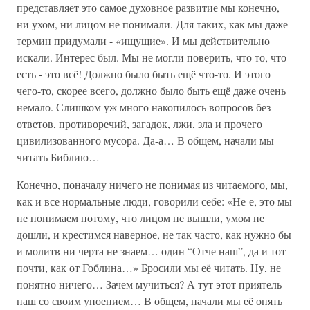
представляет это самое духовное развитие мы конечно,
ни ухом, ни лицом не понимали. Для таких, как мы даже
термин придумали - «ищущие». И мы действительно
искали. Интерес был. Мы не могли поверить, что то, что
есть - это всё! Должно было быть ещё что-то. И этого
чего-то, скорее всего, должно было быть ещё даже очень
немало. Слишком уж много накопилось вопросов без
ответов, противоречий, загадок, лжи, зла и прочего
цивилизованного мусора. Да-а… В общем, начали мы
читать Библию…
Конечно, поначалу ничего не понимая из читаемого, мы,
как и все нормальные люди, говорили себе: «Не-е, это мы
не понимаем потому, что лицом не вышли, умом не
дошли, и крестимся наверное, не так часто, как нужно бы
и молитв ни черта не знаем… один “Отче наш”, да и тот -
почти, как от Гоблина…» Бросили мы её читать. Ну, не
понятно ничего… Зачем мучиться? А тут этот приятель
наш со своим упоением… В общем, начали мы её опять