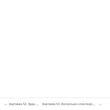
←
→
Картинка 52. Удар «нерусских богов ».
Картинка 53. Несколько слов перед началом новозаветных чтений .