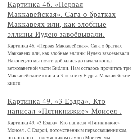
Картинка 46. «Первая
Маккавейская». Сага о братках
Маккавеях или, как злобные
эллины Иудею завоёвывали.
Картинка 46. «Первая Маккавейская». Сага о братках
Маккавеях или, как злобные эллины Иудею завоёвывали.
Наконец-то мы почти добрались до начала конца
ветхозаветной части Библии. Нам осталось прочитать три
Маккавейскиие книги и 3-ю книгу Ездры. Маккавейские
книги
Картинка 49. «3 Ездра». Кто
написал «Пятикнижие» Моисея .
Картинка 49. «3 Ездра». Кто написал «Пятикнижие»
Моисея . С Ездрой, потомственным первосвященником,
пра-пра-пра… племянником самого Моисея, мы