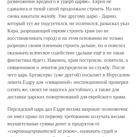
размножение вредного в ущерб царям». Евреи не
сдавались и тихой сапой продолжали строить. На них
снова накатали жалобу. Уже другому царю - Дарию,
который тут же подсуетился, не поленился, разыскал указ
Кира, разрешающий евреям строить храм (но не
восстанавливать город) и на этом основании не только
разрешил своим пленным строить дальше, но и повелел
оказывать всяческое содействие (дальше ещё и не такая
фантастика будет). Наконец, храм построили, освятили, а
священников и левитов распределили на службу. После
чего царь Артаксеркс (уже другой) посылает в Иерусалим
левита Ездру для «священной» инспекционной проверки
(опять же, своих не нашлось достойных), а также для
доставки царских пожертвований для еврейского храма.
Персидский царь дал Ездре весьма широкие полномочия:
он имел право по первому требованию получать весьма
внушительные суммы денег и продуктов от
«
сокровищехранителей за рекою
», назначать судей и