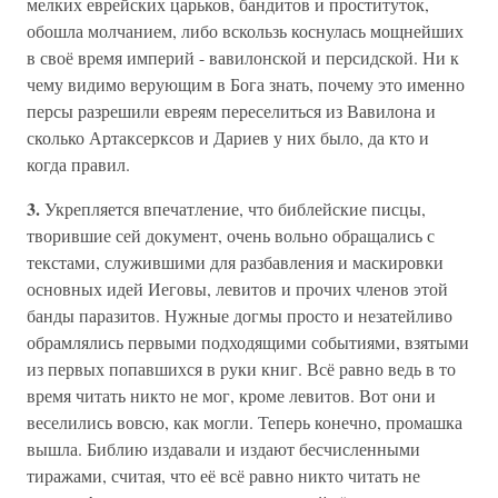
мелких еврейских царьков, бандитов и проституток,
обошла молчанием, либо вскользь коснулась мощнейших
в своё время империй - вавилонской и персидской. Ни к
чему видимо верующим в Бога знать, почему это именно
персы разрешили евреям переселиться из Вавилона и
сколько Артаксерксов и Дариев у них было, да кто и
когда правил.
3.
Укрепляется впечатление, что библейские писцы,
творившие сей документ, очень вольно обращались с
текстами, служившими для разбавления и маскировки
основных идей Иеговы, левитов и прочих членов этой
банды паразитов. Нужные догмы просто и незатейливо
обрамлялись первыми подходящими событиями, взятыми
из первых попавшихся в руки книг. Всё равно ведь в то
время читать никто не мог, кроме левитов. Вот они и
веселились вовсю, как могли. Теперь конечно, промашка
вышла. Библию издавали и издают бесчисленными
тиражами, считая, что её всё равно никто читать не