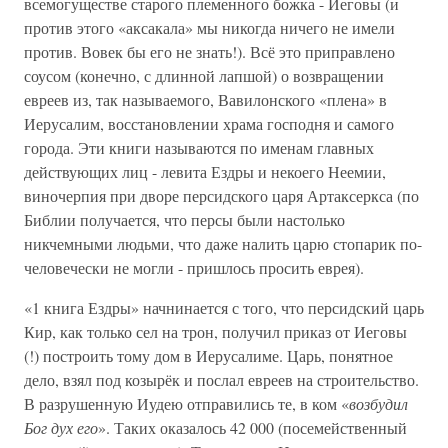
всемогуществе старого племенного божка - Иеговы (и
против этого «аксакала» мы никогда ничего не имели
против. Вовек бы его не знать!). Всё это приправлено
соусом (конечно, с длинной лапшой) о возвращении
евреев из, так называемого, Вавилонского «плена» в
Иерусалим, восстановлении храма господня и самого
города. Эти книги называются по именам главных
действующих лиц - левита Ездры и некоего Неемии,
виночерпия при дворе персидского царя Артаксеркса (по
Библии получается, что персы были настолько
никчемными людьми, что даже налить царю стопарик по-
человечески не могли - пришлось просить еврея).
«1 книга Ездры» начнинается с того, что персидский царь
Кир, как только сел на трон, получил приказ от Иеговы
(!) построить тому дом в Иерусалиме. Царь, понятное
дело, взял под козырёк и послал евреев на строительство.
В разрушенную Иудею отправились те, в ком «
возбудил
Бог дух его
». Таких оказалось 42 000 (посемейственный