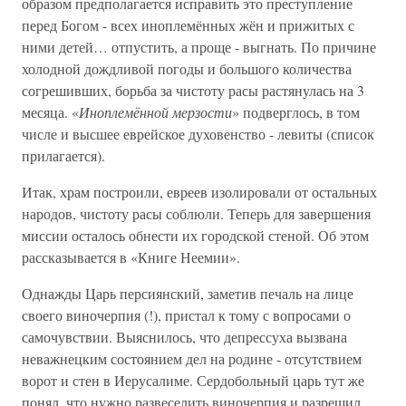
образом предполагается исправить это преступление
перед Богом - всех иноплемённых жён и прижитых с
ними детей… отпустить, а проще - выгнать. По причине
холодной дождливой погоды и большого количества
согрешивших, борьба за чистоту расы растянулась на 3
месяца. «
Иноплемённой мерзости
» подверглось, в том
числе и высшее еврейское духовенство - левиты (список
прилагается).
Итак, храм построили, евреев изолировали от остальных
народов, чистоту расы соблюли. Теперь для завершения
миссии осталось обнести их городской стеной. Об этом
рассказывается в «Книге Неемии».
Однажды Царь персиянский, заметив печаль на лице
своего виночерпия (!), пристал к тому с вопросами о
самочувствии. Выяснилось, что депрессуха вызвана
неважнецким состоянием дел на родине - отсутствием
ворот и стен в Иерусалиме. Сердобольный царь тут же
понял, что нужно развеселить виночерпия и разрешил