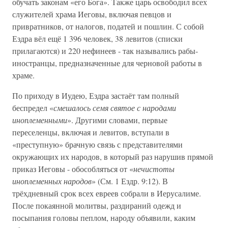
обучать законам «его Бога». Также царь освободил всех
служителей храма Иеговы, включая певцов и
привратников, от налогов, податей и пошлин. С собой
Ездра вёл ещё 1 396 человек, 38 левитов (списки
прилагаются) и 220 нефинеев - так назывались рабы-
иностранцы, предназначенные для черновой работы в
храме.
По приходу в Иудею, Ездра застаёт там полный
беспредел «
смешалось семя святое с народами
иноплеменными
». Другими словами, первые
переселенцы, включая и левитов, вступали в
«преступную» брачную связь с представителями
окружающих их народов, в который раз нарушив прямой
приказ Иеговы - обособляться от «
нечистоты
иноплеменных народов
» (См. 1 Ездр. 9:12). В
трёхдневный срок всех евреев собрали в Иерусалиме.
После покаянной молитвы, раздираний одежд и
посыпания головы пеплом, народу объявили, каким