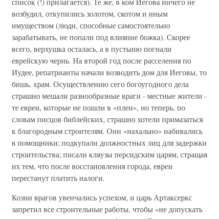
список (!) прилагается). Те же, в ком Иегова ничего не
возбудил, откупились золотом, скотом и иным
имуществом (люди, способные самостоятельно
зарабатывать, не попали под влияние божка). Скорее
всего, верхушка осталась, а в пустыню погнали
еврейскую чернь. На второй год после расселения по
Иудее, репатрианты начали возводить дом для Иеговы, то
бишь, храм. Осуществлению сего богоугодного дела
страшно мешали разнообразные враги - местные жители -
те евреи, которые не пошли в «плен», но теперь, по
словам писцов библейских, страшно хотели примазаться
к благородным строителям. Они «нахально» набивались
в помощники; подкупали должностных лиц для задержки
строительства; писали кляузы персидским царям, стращая
их тем, что после восстановления города, евреи
перестанут платить налоги.
Козни врагов увенчались успехом, и царь Артаксеркс
запретил все строительные работы, чтобы «не допускать