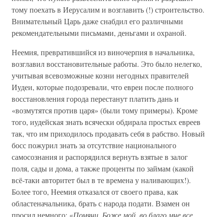
тому поехать в Иерусалим и возглавить (!) строительство.
Внимательный Царь даже снабдил его различными
рекомендательными письмами, деньгами и охраной.
Неемия, превратившийся из виночерпия в начальника,
возглавил восстановительные работы. Это было нелегко,
учитывая всевозможные козни негодных правителей
Иудеи, которые подозревали, что евреи после полного
восстановления города перестанут платить дань и
«возмутятся против царя» (были тому примеры). Кроме
того, иудейская знать всячески обдирала простых евреев
так, что им приходилось продавать себя в рабство. Новый
босс пожурил знать за отсутствие национального
самосознания и распорядился вернуть взятые в залог
поля, сады и дома, а также проценты по займам (какой
всё-таки авторитет был в те времена у наливающих!).
Более того, Неемия отказался от своего права, как
областеначальника, брать с народа подати. Взамен он
просил немного: «
Помяни, Боже мой, во благо мне все,