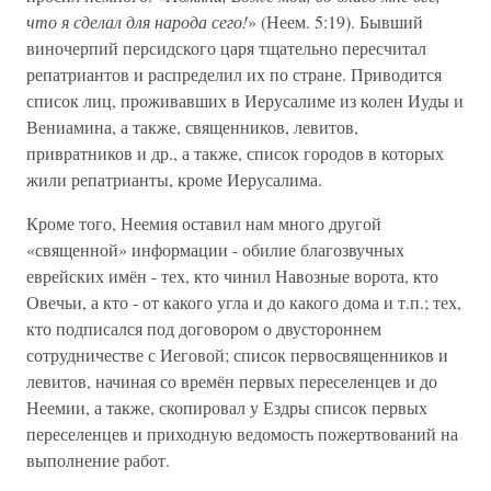
что я сделал для народа сего!
» (Неем. 5:19). Бывший
виночерпий персидского царя тщательно пересчитал
репатриантов и распределил их по стране. Приводится
список лиц, проживавших в Иерусалиме из колен Иуды и
Вениамина, а также, священников, левитов,
привратников и др., а также, список городов в которых
жили репатрианты, кроме Иерусалима.
Кроме того, Неемия оставил нам много другой
«священной» информации - обилие благозвучных
еврейских имён - тех, кто чинил Навозные ворота, кто
Овечьи, а кто - от какого угла и до какого дома и т.п.; тех,
кто подписался под договором о двустороннем
сотрудничестве с Иеговой; список первосвященников и
левитов, начиная со времён первых переселенцев и до
Неемии, а также, скопировал у Ездры список первых
переселенцев и приходную ведомость пожертвований на
выполнение работ.