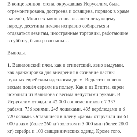
В конце концов, стена, окружавшая Иерусалим, была
отремонтирована, достроена и освящена, порядок в храме
наведён, Моисеев закон снова оглашён ликующему
народу, десятины начали исправно собираться и
отдаваться левитам, иностранные торговцы, работающие
в субботу, были разогнаны…
Выводы.
1.
Вавилонский плен, как и египетский, явно выдуман,
как аранжировка для внедрения в сознание паствы
нужных еврейским идеологам догм. Ведь этот «плен»
весьма пошёл евреям на пользу. Как и из Египта, евреи
исходили из Вавилона с весьма непустыми руками. В
Иерусалим отрядили 42 000 соплеменников с 7 337
рабами, 736 конями, 245 лошаками, 435 верблюдами и 6
720 ослами. Оставшиеся в плену «рабы» отгрузили им 61
000 драхм (более 260 кг) золотом и 5 000 мин (более 2800
кг) серебра и 100 священнических одежд. Кроме того,