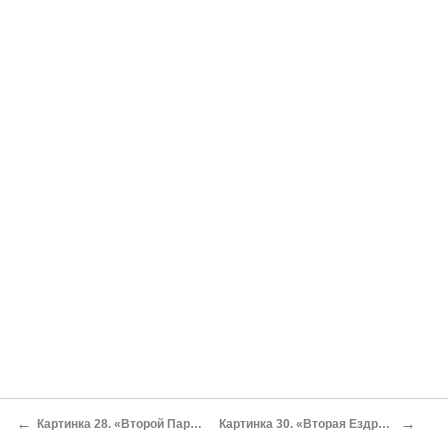
←
→
Картинка 28. «Второй Паралипоменон». Повторение - мать учения или избранные места из предыдущих царств.
Картинка 30. «Вторая Ездра» и «Товит». Рыбьи потроха и духи или, как послужить своей стране, властвуя в чужой.