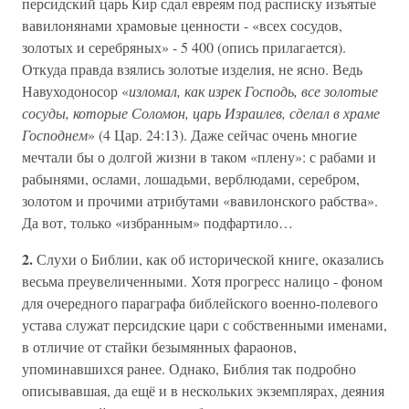
персидский царь Кир сдал евреям под расписку изъятые
вавилонянами храмовые ценности - «всех сосудов,
золотых и серебряных» - 5 400 (опись прилагается).
Откуда правда взялись золотые изделия, не ясно. Ведь
Навуходоносор «
изломал, как изрек Господь, все золотые
сосуды, которые Соломон, царь Израилев, сделал в храме
Господнем
» (4 Цар. 24:13). Даже сейчас очень многие
мечтали бы о долгой жизни в таком «плену»: с рабами и
рабынями, ослами, лошадьми, верблюдами, серебром,
золотом и прочими атрибутами «вавилонского рабства».
Да вот, только «избранным» подфартило…
2.
Слухи о Библии, как об исторической книге, оказались
весьма преувеличенными. Хотя прогресс налицо - фоном
для очередного параграфа библейского военно-полевого
устава служат персидские цари с собственными именами,
в отличие от стайки безымянных фараонов,
упоминавшихся ранее. Однако, Библия так подробно
описывавшая, да ещё и в нескольких экземплярах, деяния