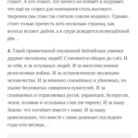
станет. А кто станет, тот ничего не поймёт и подумает,
что ещё не созрел для понимания столь высокого
творения (мы тоже так считали совсем недавно). Однако,
стоит только прочесть хоть несколько страниц, как
волосы встают дыбом, а в груди рождается возмущённый
рёв…
4.
Такой примитивной писаниной библейские умники
дурачат миллионы людей! Становится обидно до слёз. И
за себя, и за остальных людей. И за многочисленные
религиозные войны. И за остановленную эволюцию
человечества. И за невинно сожжённых и убиенных, по
указке бесноватых священнослужителей. И за
спаиваемых и отравляемых русов, украинцев, белорусов,
чехов, поляков и остальных гоев (не евреев). И за нашу
Землю, что погибает вместе с нами. И за нашу
цивилизацию, что вместе с нами доживает последние
годы или месяцы…