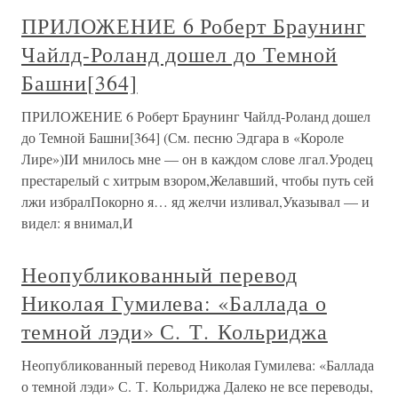
ПРИЛОЖЕНИЕ 6 Роберт Браунинг
Чайлд-Роланд дошел до Темной
Башни[364]
ПРИЛОЖЕНИЕ 6 Роберт Браунинг Чайлд-Роланд дошел
до Темной Башни[364] (См. песню Эдгара в «Короле
Лире»)IИ мнилось мне — он в каждом слове лгал.Уродец
престарелый с хитрым взором,Желавший, чтобы путь сей
лжи избралПокорно я… яд желчи изливал,Указывал — и
видел: я внимал,И
Неопубликованный перевод
Николая Гумилева: «Баллада о
темной лэди» С. Т. Кольриджа
Неопубликованный перевод Николая Гумилева: «Баллада
о темной лэди» С. Т. Кольриджа Далеко не все переводы,