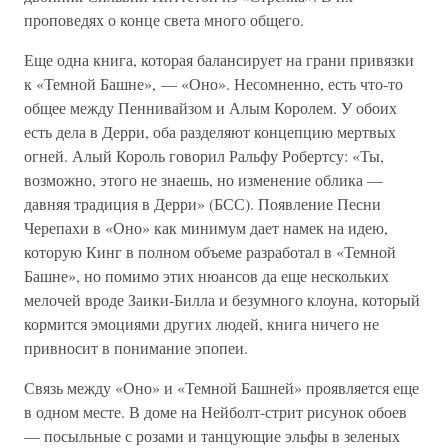
проповедях о конце света много общего.
Еще одна книга, которая балансирует на грани привязки
к «Темной Башне», — «Оно». Несомненно, есть что-то
общее между Пеннивайзом и Алым Королем. У обоих
есть дела в Дерри, оба разделяют концепцию мертвых
огней. Алый Король говорил Ральфу Робертсу: «Ты,
возможно, этого не знаешь, но изменение облика —
давняя традиция в Дерри» (БСС). Появление Песни
Черепахи в «Оно» как минимум дает намек на идею,
которую Кинг в полном объеме разработал в «Темной
Башне», но помимо этих нюансов да еще нескольких
мелочей вроде Заики-Билла и безумного клоуна, который
кормится эмоциями других людей, книга ничего не
привносит в понимание эпопеи.
Связь между «Оно» и «Темной Башней» проявляется еще
в одном месте. В доме на Нейболт-стрит рисунок обоев
— посыльные с розами и танцующие эльфы в зеленых