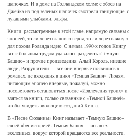
шапочках. И в доме на Голландском холме с обоев на
Джейка из-под зеленых шапочек смотрели танцующие, с
лукавыми улыбками, эльфы.
Книги, рассмотренные в этой главе, напрямую связаны с
эпопеей, то ли через главного героя, то ли через важную
для похода Роланда идею. С начала 1990-х годов Кингу
все с большим трудом удавалось разделять «Темную
Башню» и прочие произведения. Алый Король, низшие
люди, Разрушители — все они впервые появились в
романах, не входящих в цикл «Темная Башня». Людям,
читающим эпопею впервые, пожалуй, можно
посоветовать остановиться после «Извлечения троих» и
взяться за книги, только связанные с «Темной Башней»,
чтобы увидеть эволюцию созданий Кинга.
В «Песне Сюзанны» Кинг называет «Темную Башню»
своей uber-историей. Темная Башня — ось всех
вселенных, вокруг которой вращаются все реальности.