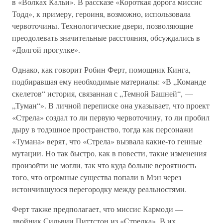
в «Волках Кальи». В рассказе «Короткая дорога миссис
Тодд», к примеру, героиня, возможно, использовала
червоточины. Технологические двери, позволяющие
преодолевать значительные расстояния, обсуждались в
«Долгой прогулке».
Однако, как говорит Робин Ферт, помощник Кинга,
подбиравшая ему необходимые материалы: «В „Команде
скелетов“ история, связанная с „Темной Башней“, —
„Туман“». В личной переписке она указывает, что проект
«Стрела» создал то ли первую червоточину, то ли пробил
дыру в тодэшное пространство, тогда как персонажи
«Тумана» верят, что «Стрела» вызвала какие-то генные
мутации. Но так быстро, как в повести, такие изменения
произойти не могли, так что куда больше вероятность
того, что огромные существа попали в Мэн через
истончившуюся перегородку между реальностями.
Ферт также предполагает, что миссис Кармоди —
двойник Сильвии Питтстон из «Стрелка». В их