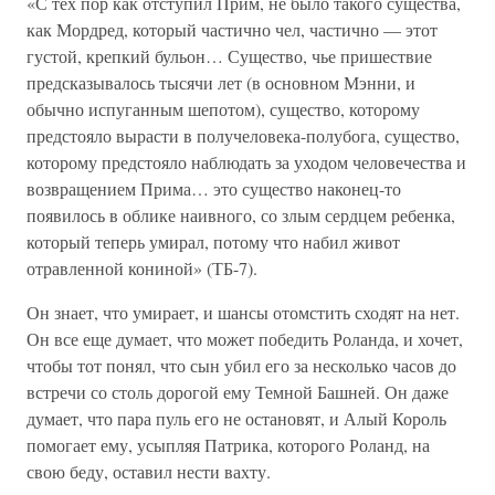
«С тех пор как отступил Прим, не было такого существа,
как Мордред, который частично чел, частично — этот
густой, крепкий бульон… Существо, чье пришествие
предсказывалось тысячи лет (в основном Мэнни, и
обычно испуганным шепотом), существо, которому
предстояло вырасти в получеловека-полубога, существо,
которому предстояло наблюдать за уходом человечества и
возвращением Прима… это существо наконец-то
появилось в облике наивного, со злым сердцем ребенка,
который теперь умирал, потому что набил живот
отравленной кониной» (ТБ-7).
Он знает, что умирает, и шансы отомстить сходят на нет.
Он все еще думает, что может победить Роланда, и хочет,
чтобы тот понял, что сын убил его за несколько часов до
встречи со столь дорогой ему Темной Башней. Он даже
думает, что пара пуль его не остановят, и Алый Король
помогает ему, усыпляя Патрика, которого Роланд, на
свою беду, оставил нести вахту.