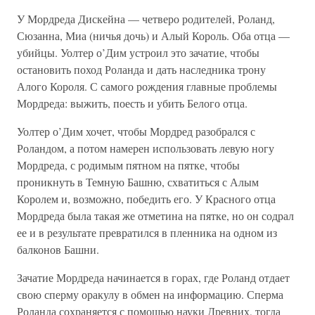
У Мордреда Дискейна — четверо родителей, Роланд,
Сюзанна, Миа (ничья дочь) и Алый Король. Оба отца —
убийцы. Уолтер о’Дим устроил это зачатие, чтобы
остановить поход Роланда и дать наследника трону
Алого Короля. С самого рождения главные проблемы
Мордреда: выжить, поесть и убить Белого отца.
Уолтер о’Дим хочет, чтобы Мордред разобрался с
Роландом, а потом намерен использовать левую ногу
Мордреда, с родимым пятном на пятке, чтобы
проникнуть в Темную Башню, схватиться с Алым
Королем и, возможно, победить его. У Красного отца
Мордреда была такая же отметина на пятке, но он содрал
ее и в результате превратился в пленника на одном из
балконов Башни.
Зачатие Мордреда начинается в горах, где Роланд отдает
свою сперму оракулу в обмен на информацию. Сперма
Роланда сохраняется с помощью науки Древних, тогда