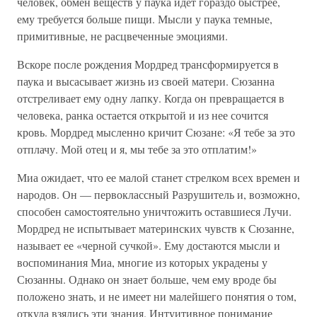
человек, обмен веществ у паука идет гораздо быстрее,
ему требуется больше пищи. Мысли у паука темные,
примитивные, не расцвеченные эмоциями.
Вскоре после рождения Мордред трансформируется в
паука и высасывает жизнь из своей матери. Сюзанна
отстреливает ему одну лапку. Когда он превращается в
человека, ранка остается открытой и из нее сочится
кровь. Мордред мысленно кричит Сюзане: «Я тебе за это
отплачу. Мой отец и я, мы тебе за это отплатим!»
Миа ожидает, что ее малой станет стрелком всех времен и
народов. Он — первоклассный Разрушитель и, возможно,
способен самостоятельно уничтожить оставшиеся Лучи.
Мордред не испытывает материнских чувств к Сюзанне,
называет ее «черной сучкой». Ему достаются мысли и
воспоминания Миа, многие из которых украдены у
Сюзанны. Однако он знает больше, чем ему вроде бы
положено знать, и не имеет ни малейшего понятия о том,
откуда взялись эти знания. Интуитивное понимание