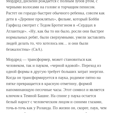
Мордред Дискейн рождается с полным зубов ртом, с
черными волосами на голове и торчащим пенисом.
Растет он гораздо быстрее обычного ребенка, совсем как
дети в «Деревне проклятых», фильме, который Бобби
Гарфилд смотрит с Тедом Бротигэном в «Сердцах в
Атлантиде». «Ну, как бы то ни было, росли они быстрее
нормальных ребят, были сверхумными, умели заставлять
людей делать то, что хотелось им… и они были
безжалостны» (СвА).
Мордред — трансформер, может становиться как
человеком, так и пауком, «черной вдовой». Переход из
одной формы в другую требует больших затрат энергии.
Когда он трансформируется в паука, родимое пятно на
пятке превращается в красную отметину, формой
напоминающую песочные часы. Этот символ и является
ключом к Темной Башне. На спине у паука остается
белый нарост с человеческим лицом и синими глазами,
точь-в-точь как у Роланда. По жизни он, скорее, паук, чем