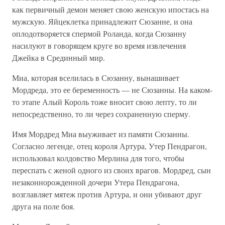
как первичный демон меняет свою женскую ипостась на
мужскую. Яйцеклетка принадлежит Сюзанне, и она
оплодотворяется спермой Роланда, когда Сюзанну
насилуют в говорящем круге во время извлечения
Джейка в Срединный мир.
Миа, которая вселилась в Сюзанну, вынашивает
Мордреда, это ее беременность — не Сюзанны. На каком-
то этапе Алый Король тоже вносит свою лепту, то ли
непосредственно, то ли через сохраненную сперму.
Имя Мордред Миа выуживает из памяти Сюзанны.
Согласно легенде, отец короля Артура, Утер Пендрагон,
использовал колдовство Мерлина для того, чтобы
переспать с женой одного из своих врагов. Мордред, сын
незаконнорожденной дочери Утера Пендрагона,
возглавляет мятеж против Артура, и они убивают друг
друга на поле боя.