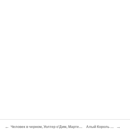
←
→
Человек в черном, Уолтер о’Дим, Мартен Броудклоук, Рэндалл Флегг
Алый Король (Рам Аббала)