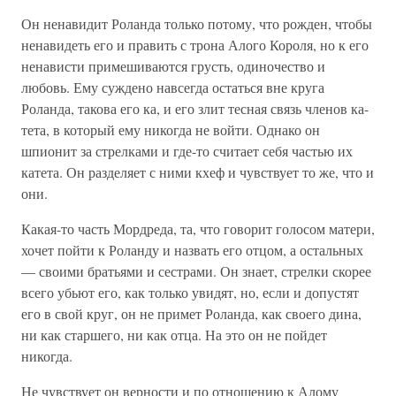
Он ненавидит Роланда только потому, что рожден, чтобы
ненавидеть его и править с трона Алого Короля, но к его
ненависти примешиваются грусть, одиночество и
любовь. Ему суждено навсегда остаться вне круга
Роланда, такова его ка, и его злит тесная связь членов ка-
тета, в который ему никогда не войти. Однако он
шпионит за стрелками и где-то считает себя частью их
катета. Он разделяет с ними кхеф и чувствует то же, что и
они.
Какая-то часть Мордреда, та, что говорит голосом матери,
хочет пойти к Роланду и назвать его отцом, а остальных
— своими братьями и сестрами. Он знает, стрелки скорее
всего убьют его, как только увидят, но, если и допустят
его в свой круг, он не примет Роланда, как своего дина,
ни как старшего, ни как отца. На это он не пойдет
никогда.
Не чувствует он верности и по отношению к Алому