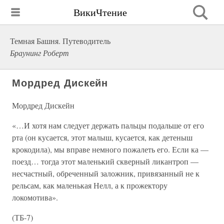
ВикиЧтение
Темная Башня. Путеводитель
Браунинг Роберт
Мордред Дискейн
Мордред Дискейн
«…И хотя нам следует держать пальцы подальше от его
рта (он кусается, этот малыш, кусается, как детеныш
крокодила), мы вправе немного пожалеть его. Если ка —
поезд… тогда этот маленький скверный ликантроп —
несчастный, обреченный заложник, привязанный не к
рельсам, как маленькая Нелл, а к прожектору
локомотива».
(ТБ-7)