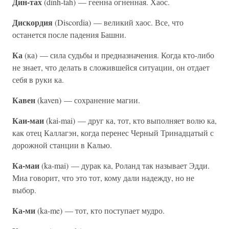
Дин-тах
(dinh-tah) — геенна огненная. Хаос.
Дискордия
(Discordia) — великий хаос. Все, что
останется после падения Башни.
Ка
(ка) — сила судьбы и предназначения. Когда кто-либо
не знает, что делать в сложившейся ситуации, он отдает
себя в руки ка.
Кавен
(kaven) — сохранение магии.
Каи-маи
(kai-mai) — друг ка, тот, кто выполняет волю ка,
как отец Каллагэн, когда перенес Черный Тринадцатый с
дорожной станции в Калью.
Ка-маи
(ka-mai) — дурак ка, Роланд так называет Эдди.
Миа говорит, что это тот, кому дали надежду, но не
выбор.
Ка-ми
(ka-me) — тот, кто поступает мудро.