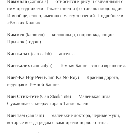
Каммала
(commala) — относится к рису и связанными с
ним праздниками. Также танец и фестиваль плодородия.
И вообще, слово, имеющее массу значений. Подробнее в
«Волках Кальи».
Каммен
(kammen) — колокольца, сопровождающие
Прыжок (тодэш).
Кан-калах
(can-calah) — ангелы.
Кан-калих
(can-calyh) — Темная Башня, зал возвращения.
Кан’-Ка Ноу Рей
(Can’-Ka No Rey) — Красная дорога,
ведущая к Темной Башне.
Кан Стик-тете
(Can Steek-Tete) — Маленькая игла.
Сужающаяся кверху гора в Тандерклепе.
Кан там
(can tarn) — маленькие доктора, черные жуки,
которые всегда рядом с вампирами первого типа.