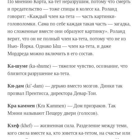
По мнению Корта, ка-тет неразрушим, потому что смерть
и предательство — тоже спицы в колесе ка. Роланд
говорит: «Каждый член ка-тета — часть картинки-
головоломки. Сама по себе каждая такая часть — загадка,
но сложенные вместе они образуют картинку». Роланд
верит, что он не полный член ка-тета, потому что не из
Нью- Йорка. Однако Ыш — член ка-тета, и даже
Мордреда можно включить в его состав.
Ка-шуме
(ka-shume) — тяжелое чувство, осознание, что
близится разрушение ка-тета.
Ки-дам
(ki’-dam) — дерьмо вместо мозгов. Динки так
прозвал Прентисса, директора Девар-Тои.
Кра каммен
(Kra Kammen) — Дом призраков. Так
Мэнни называют Пещеру двери (голосов).
Кхеф
(khef) — жизненная сила. Разделение между теми,
кого свела вместе ка, кто зовется ка-тетом, на счастье или