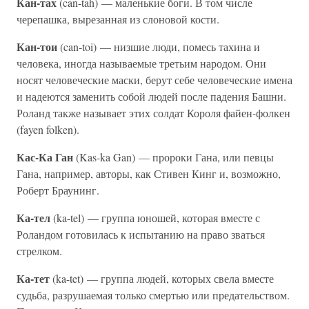
Кан-тах
(can-tah) — маленькие боги. В том числе
черепашка, вырезанная из слоновой кости.
Кан-тои
(can-toi) — низшие люди, помесь тахина и
человека, иногда называемые третьим народом. Они
носят человеческие маски, берут себе человеческие имена
и надеются заменить собой людей после падения Башни.
Роланд также называет этих солдат Короля файен-фолкен
(fayen folken).
Кас-Ка Ган
(Kas-ka Gan) — пророки Гана, или певцы
Гана, например, авторы, как Стивен Кинг и, возможно,
Роберт Браунинг.
Ка-тел
(ka-tel) — группа юношей, которая вместе с
Роландом готовилась к испытанию на право зваться
стрелком.
Ка-тет
(ka-tet) — группа людей, которых свела вместе
судьба, разрушаемая только смертью или предательством.