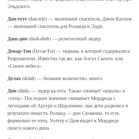
Эльдского.
Дан-тете
(dan-tete) — маленький спаситель. Джон Каллем
— маленький спаситель для Роланда и Эдди.
Даш-дин
(dash-dinh) — религиозный лидер.
Девар-Тои
(Devar-Toi) — тюрьма, в которой содержались
Разрушители. Известна так же, как Алгул Сьенто, или
«Синие небеса».
Делах
(delah) — большое количество, много.
Дин
(dinh) — лидер ка-тета. Также означает «король» и
«отец». Последнее значение связывает Мордреда с
легендами об Артуре и Шарлемане, чьи дети родились в
результате инцеста. Роланд — дин Сюзанны, то есть
формально ее отец. Уолтер о’Дим видит в Мордреде
своего нового дина.