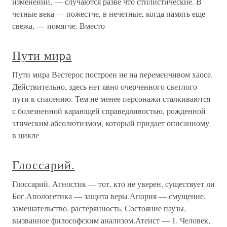
изменений, — случаются разве что стилистические. В
четные века — пожестче, в нечетные, когда память еще
свежа, — помягче. Вместо
Пути мира
Пути мира Вестерос построен не на переменчивом хаосе.
Действительно, здесь нет явно очерченного светлого
пути к спасению. Тем не менее персонажи сталкиваются
с болезненной карающей справедливостью, рожденной
этическим абсолютизмом, который придает описанному
в цикле
Глоссарий.
Глоссарий. Агностик — тот, кто не уверен, существует ли
Бог.Апологетика — защита веры.Апория — смущение,
замешательство, растерянность. Состояние паузы,
вызванное философским анализом.Атеист — 1. Человек,