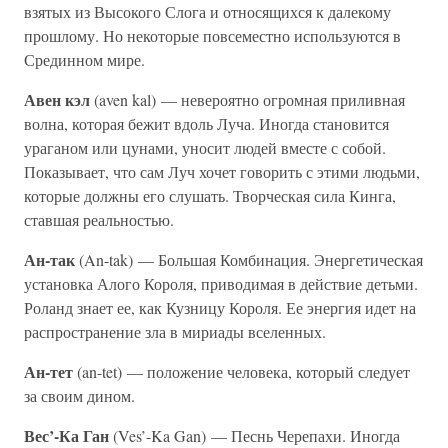
взятых из Высокого Слога и относящихся к далекому
прошлому. Но некоторые повсеместно используются в
Срединном мире.
Авен кэл
(aven kal) — невероятно огромная приливная
волна, которая бежит вдоль Луча. Иногда становится
ураганом или цунами, уносит людей вместе с собой.
Показывает, что сам Луч хочет говорить с этими людьми,
которые должны его слушать. Творческая сила Кинга,
ставшая реальностью.
Ан-так
(An-tak) — Большая Комбинация. Энергетическая
установка Алого Короля, приводимая в действие детьми.
Роланд знает ее, как Кузницу Короля. Ее энергия идет на
распространение зла в мириады вселенных.
Ан-тет
(an-tet) — положение человека, который следует
за своим дином.
Вес’-Ка Ган
(Ves’-Ka Gan) — Песнь Черепахи. Иногда