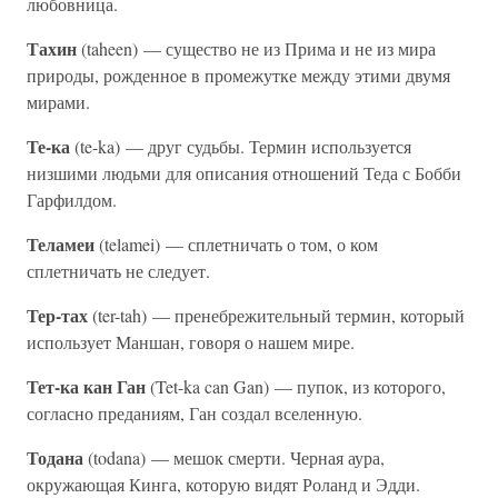
любовница.
Тахин
(taheen) — существо не из Прима и не из мира
природы, рожденное в промежутке между этими двумя
мирами.
Те-ка
(te-ka) — друг судьбы. Термин используется
низшими людьми для описания отношений Теда с Бобби
Гарфилдом.
Теламеи
(telamei) — сплетничать о том, о ком
сплетничать не следует.
Тер-тах
(ter-tah) — пренебрежительный термин, который
использует Маншан, говоря о нашем мире.
Тет-ка кан Ган
(Tet-ka can Gan) — пупок, из которого,
согласно преданиям, Ган создал вселенную.
Тодана
(todana) — мешок смерти. Черная аура,
окружающая Кинга, которую видят Роланд и Эдди.