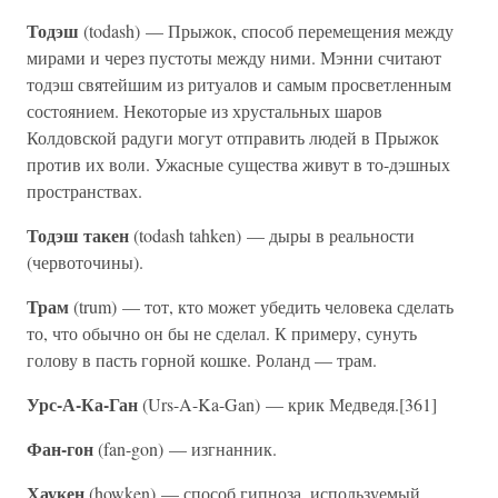
Тодэш
(todash) — Прыжок, способ перемещения между
мирами и через пустоты между ними. Мэнни считают
тодэш святейшим из ритуалов и самым просветленным
состоянием. Некоторые из хрустальных шаров
Колдовской радуги могут отправить людей в Прыжок
против их воли. Ужасные существа живут в то-дэшных
пространствах.
Тодэш такен
(todash tahken) — дыры в реальности
(червоточины).
Трам
(trum) — тот, кто может убедить человека сделать
то, что обычно он бы не сделал. К примеру, сунуть
голову в пасть горной кошке. Роланд — трам.
Урс-А-Ка-Ган
(Urs-A-Ka-Gan) — крик Медведя.[361]
Фан-гон
(fan-gon) — изгнанник.
Хаукен
(howken) — способ гипноза, используемый