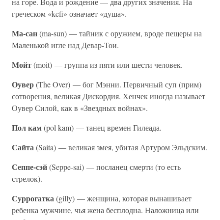
на горе. Вода и рождение — два других значения. На
греческом «kefi» означает «душа».
Ма-сан
(ma-sun) — тайник с оружием, вроде пещеры на
Маленькой игле над Девар-Тои.
Мойт
(moit) — группа из пяти или шести человек.
Оувер
(The Over) — бог Мэнни. Первичный суп (прим)
сотворения, великая Дискордия. Хенчек иногда называет
Оувер Силой, как в «Звездных войнах».
Пол кам
(pol kam) — танец времен Гилеада.
Сайта
(Saita) — великая змея, убитая Артуром Эльдским.
Сеппе-сэй
(Seppe-sai) — посланец смерти (то есть
стрелок).
Суррогатка
(gilly) — женщина, которая вынашивает
ребенка мужчине, чья жена бесплодна. Наложница или