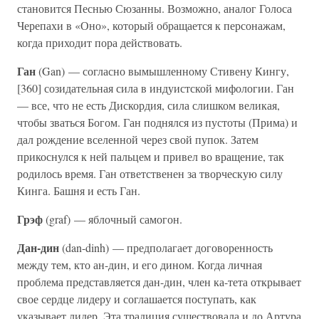
становится Песнью Сюзанны. Возможно, аналог Голоса
Черепахи в «Оно», который обращается к персонажам,
когда приходит пора действовать.
Ган
(Gan) — согласно вымышленному Стивену Кингу,
[360] созидательная сила в индуистской мифологии. Ган
— все, что не есть Дискордия, сила слишком великая,
чтобы зваться Богом. Ган поднялся из пустоты (Прима) и
дал рождение вселенной через свой пупок. Затем
прикоснулся к ней пальцем и привел во вращение, так
родилось время. Ган ответственен за творческую силу
Кинга. Башня и есть Ган.
Грэф
(graf) — яблочный самогон.
Дан-дин
(dan-dinh) — предполагает договоренность
между тем, кто ан-дин, и его дином. Когда личная
проблема представляется дан-дин, член ка-тета открывает
свое сердце лидеру и соглашается поступать, как
указывает лидер. Эта традиция существовала и до Артура