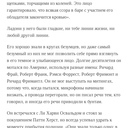
щепками, торчащими из коленей. Это лицо
гарантировало, что всякая ссора в баре с участием его
обладателя закончится кровью».
Ладони у него были гладкие, ни тебе линии жизни, ни
любой другой линии.
Его хорошо знали в кругах безумцев, но даже самый
безумный из них не мог позволить себе прямо взглянуть
в его темное и улыбающееся лицо. Долгие десятилетия он
мотался по Америке, используя разные имена: Ричард
Фрай, Роберт Франк, Рэмси Форрест, Роберт Фримонт и
Ричард Фримантл. Он не мог выступать на митингах,
потому что, когда пытался, микрофоны начинали
визжать, а провода перегорали, но он писал речи тем, кто
говорил, и иногда его речи приводили к бунтам.
Он встречался с Ли Харви Освальдом и стоял за
покушением Патти Херст, но всегда успевал удрать к
моменту прибытия полиции. «Они знали только одно: в