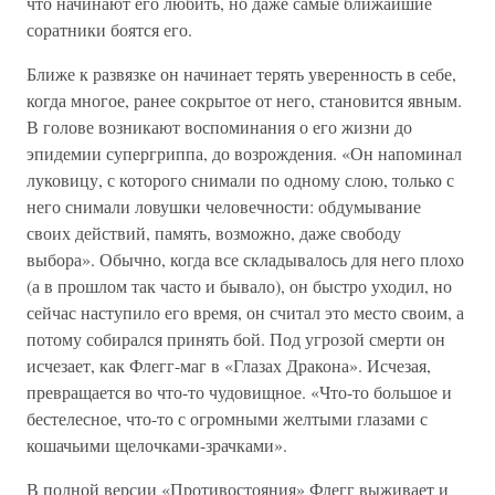
что начинают его любить, но даже самые ближайшие
соратники боятся его.
Ближе к развязке он начинает терять уверенность в себе,
когда многое, ранее сокрытое от него, становится явным.
В голове возникают воспоминания о его жизни до
эпидемии супергриппа, до возрождения. «Он напоминал
луковицу, с которого снимали по одному слою, только с
него снимали ловушки человечности: обдумывание
своих действий, память, возможно, даже свободу
выбора». Обычно, когда все складывалось для него плохо
(а в прошлом так часто и бывало), он быстро уходил, но
сейчас наступило его время, он считал это место своим, а
потому собирался принять бой. Под угрозой смерти он
исчезает, как Флегг-маг в «Глазах Дракона». Исчезая,
превращается во что-то чудовищное. «Что-то большое и
бестелесное, что-то с огромными желтыми глазами с
кошачьими щелочками-зрачками».
В полной версии «Противостояния» Флегг выживает и