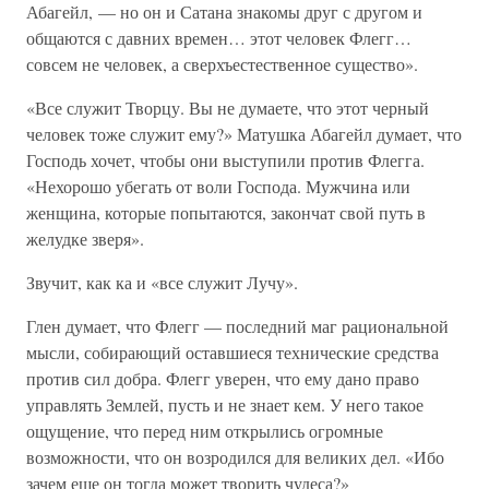
Абагейл, — но он и Сатана знакомы друг с другом и
общаются с давних времен… этот человек Флегг…
совсем не человек, а сверхъестественное существо».
«Все служит Творцу. Вы не думаете, что этот черный
человек тоже служит ему?» Матушка Абагейл думает, что
Господь хочет, чтобы они выступили против Флегга.
«Нехорошо убегать от воли Господа. Мужчина или
женщина, которые попытаются, закончат свой путь в
желудке зверя».
Звучит, как ка и «все служит Лучу».
Глен думает, что Флегг — последний маг рациональной
мысли, собирающий оставшиеся технические средства
против сил добра. Флегг уверен, что ему дано право
управлять Землей, пусть и не знает кем. У него такое
ощущение, что перед ним открылись огромные
возможности, что он возродился для великих дел. «Ибо
зачем еще он тогда может творить чудеса?»