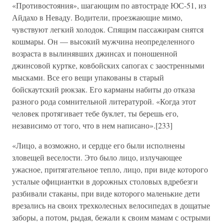
«Противостояния», шагающим по автостраде ЮС-51, из
Айдахо в Неваду. Водители, проезжающие мимо,
чувствуют легкий холодок. Спящим пассажирам снятся
кошмары. Он — высокий мужчина неопределенного
возраста в вылинявших джинсах и поношенной
джинсовой куртке, ковбойских сапогах с заостренными
мысками. Все его вещи упакованы в старый
бойскаутский рюкзак. Его карманы набиты до отказа
разного рода сомнительной литературой. «Когда этот
человек протягивает тебе буклет, ты берешь его,
независимо от того, что в нем написано».[233]
«Лицо, а возможно, и сердце его были исполнены
зловещей веселости. Это было лицо, излучающее
ужасное, притягательное тепло, лицо, при виде которого
усталые официантки в дорожных столовых вдребезги
разбивали стаканы, при виде которого маленькие дети
врезались на своих трехколесных велосипедах в дощатые
заборы, а потом, рыдая, бежали к своим мамам с острыми