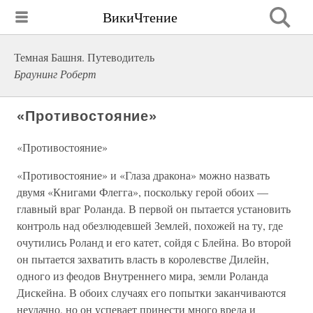
ВикиЧтение
Темная Башня. Путеводитель
Браунинг Роберт
«Противостояние»
«Противостояние»
«Противостояние» и «Глаза дракона» можно назвать
двумя «Книгами Флегга», поскольку герой обоих —
главный враг Роланда. В первой он пытается установить
контроль над обезлюдевшей Землей, похожей на ту, где
очутились Роланд и его катет, сойдя с Блейна. Во второй
он пытается захватить власть в королевстве Дилейн,
одного из феодов Внутреннего мира, земли Роланда
Дискейна. В обоих случаях его попытки заканчиваются
неудачно, но он успевает принести много вреда и