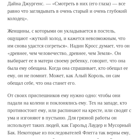
Дайна Джургенс. — «Смотреть в них (его глаза) — все
равно что заглядывать в очень старый и очень глубокий
колодец».
Женщины, с которыми он укладывается в постель,
ощущают «жуткий холод, и кажется невозможным, что
им снова удастся согреться». Надин Кросс думает, что он
«древнее, чем человечество, древнее, чем Земля». Он
выбирает ее в матери своему ребенку, говорит, что она
была ему обещана. Когда она спрашивает, кто обещал ее
ему, он не помнит. Может, как Алый Король, он сам
обещал себе, что она станет его.
От своих приспешников ему нужно одно: чтобы они
падали на колени и поклонялись ему. Тех на западе, кто
противостоит ему, или распинают на кресте, или сводят с
ума и изгоняют в пустыню. Для грязной работы он
использует таких людей, как Гарольд Лаудер и Мусорный
Бак. Некоторые из последователей Флегга так верны ему,