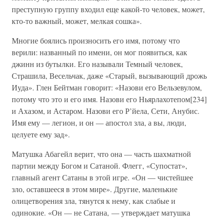
преступную группу входил еще какой-то человек, может,
кто-то важный, может, мелкая сошка».
Многие боялись произносить его имя, потому что
верили: названный по имени, он мог появиться, как
джинн из бутылки. Его называли Темный человек,
Страшила, Весельчак, даже «Старый, вызывающий дрожь
Иуда». Глен Бейтман говорит: «Назови его Вельзевулом,
потому что это и его имя. Назови его Ньярлахотепом[234]
и Ахазом, и Астаром. Назови его Р’йела, Сети, Анубис.
Имя ему — легион, и он — апостол зла, а вы, люди,
целуете ему зад».
Матушка Абагейл верит, что она — часть шахматной
партии между Богом и Сатаной. Флегг, «Супостат»,
главный агент Сатаны в этой игре. «Он — чистейшее
зло, оставшееся в этом мире». Другие, маленькие
олицетворения зла, тянутся к нему, как слабые и
одинокие. «Он — не Сатана, — утверждает матушка