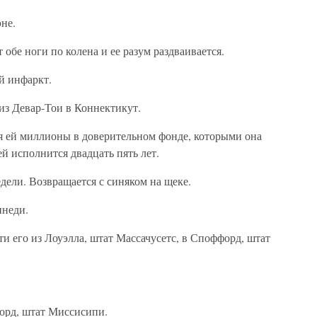
не.
т обе ноги по колена и ее разум раздваивается.
й инфаркт.
 из Девар-Тои в Коннектикут.
яя ей миллионы в доверительном фонде, которыми она
ей исполнится двадцать пять лет.
едели. Возвращается с синяком на щеке.
ннеди.
ти его из Лоуэлла, штат Массачусетс, в Споффорд, штат
форд, штат Миссисипи.