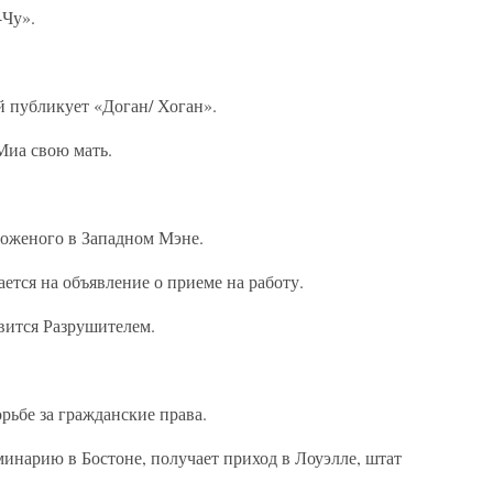
-Чу».
 публикует «Доган/ Хоган».
Миа свою мать.
роженого в Западном Мэне.
ается на объявление о приеме на работу.
овится Разрушителем.
орьбе за гражданские права.
еминарию в Бостоне, получает приход в Лоуэлле, штат