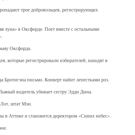
пропадают трое добровольцев, регистрирующих
няя луна» в Оксфорде. Поет вместе с остальными
».
юрьму Оксфорда.
ьцев, которые регистрировали избирателей, находят в
да Бротигэна письмо. Конверт набит лепестками роз.
Пьяный водитель убивает сестру Эдди Дина.
-Лот, штат Мэн.
мы в Аттике и становится директором «Синих небес».
эне.