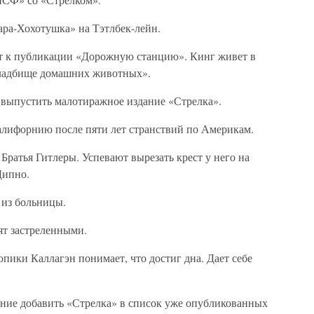
ара-Хохотушка» на Тэтлбек-лейн.
ет к публикации «Дорожную станцию». Кинг живет в
Кладбище домашних животных».
т выпустить малотиражное издание «Стрелка».
Калифорнию после пяти лет странствий по Америкам.
 Братья Гитлеры. Успевают вырезать крест у него на
Дипно.
 из больницы.
дят застреленными.
опики Каллагэн понимает, что достиг дна. Дает себе
ение добавить «Стрелка» в список уже опубликованных