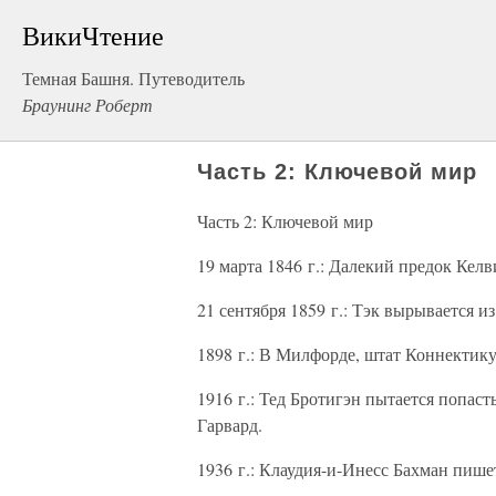
ВикиЧтение
Темная Башня. Путеводитель
Браунинг Роберт
Часть 2: Ключевой мир
Часть 2: Ключевой мир
19 марта 1846 г.: Далекий предок Кел
21 сентября 1859 г.: Тэк вырывается и
1898 г.: В Милфорде, штат Коннектикут
1916 г.: Тед Бротигэн пытается попасть
Гарвард.
1936 г.: Клаудия-и-Инесс Бахман пишет