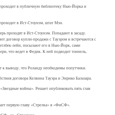
ь проходит в публичную библиотеку Нью-Йорка и
.
 проходит в Ист-Стоунэм, штат Мэн.
верь проходят в Ист-Стоунэм. Попадают в засаду.
т договор купли-продажи с Тауэром и встречаются с
этлбек-лейн, посылают его в Нью-Йорк, сами
ери, что ведет в Федик. К ней подводит тоннель,
т к выводу, что Роланду необходимы попутчики.
ействия договора Келвина Тауэра и Энрико Балазара.
 «Звездные войны». Решает опубликовать пять глав
дает первую главу «Стрелка» в «ФиСФ».
ФиСФ» со «Стрелком».