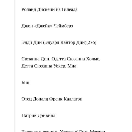
Роланд Дискейн из Гилеада
Джон «Джейк» Чеймберз
Эдди Дин (Эдуард Кантор Дин)[276]
Сюзанна Дин, Одетта Сюзанна Холмс,
Детта Сюзанна Уокер, Миа
Ыш
Отец Доналд Френк Каллагэн
Патрик Дэнвилл
Человек в черном, Уолтер о’Дим, Мартен