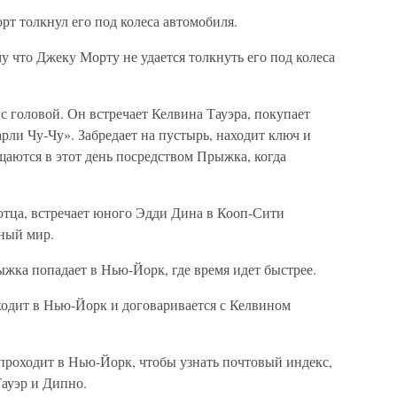
рт толкнул его под колеса автомобиля.
му что Джеку Морту не удается толкнуть его под колеса
 с головой. Он встречает Келвина Тауэра, покупает
рли Чу-Чу». Забредает на пустырь, находит ключ и
щаются в этот день посредством Прыжка, когда
 отца, встречает юного Эдди Дина в Кооп-Сити
нный мир.
ыжка попадает в Нью-Йорк, где время идет быстрее.
оходит в Нью-Йорк и договаривается с Келвином
ь проходит в Нью-Йорк, чтобы узнать почтовый индекс,
Тауэр и Дипно.