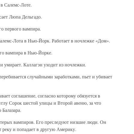
 в Салемс-Лоте.
усает Люпа Дельгадо.
го первого вампира.
 Салемс-Лота в Нью-Йорк. Работает в ночлежке «Дом».
ого вампира в Нью-Йорке.
и умирает. Каллагэн уходит из ночлежки.
 перебивается случайными заработками, пьет и убивает
вает соглашение, согласно которому обязуется в
 углу Сорок шестой улицы и Второй авеню, за что
 Балазара.
естерых вампиров. Его преследуют низшие люди. Он
 реку и попадает в другую Америку.