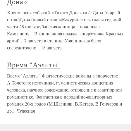
Дона»
Хронология событий «Тихого Дона» гл./с.Даты (старый
стиль)Даты (новый стиль)«Какуринские» главы седьмой
части 28 июля кубанская конница... подошла к
Камышину... В конце июля началась подготовка Красных
армий... 7 августа в станице Урюпинская было
сосредоточено... 18 августа
Время "Аэлиты"
Время "Аэлиты" Фантастические романы в творчестве
А.Толстого: источники, гуманистическая концепция
человека, научное содержание, отношение к авантюрной
романистике. Фантастика в пародийно-авантюрных
романах 20-х годов (М.Шагинян, В.Катаев, В.Гончаров и
др.). Чудесная