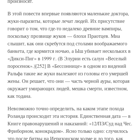
произносят.
В этой повести впервые появляются маленькие доктора,
жуки-паразиты, которые лечат людей. Их присутствие
говорит о том, что где-то недалеко древние вампиры,
поскольку прозвище жуков — блохи Праотцев. Миа
слышит, как они скребутся под столами воображаемого
банкета, где кормится ночью, а Ыш убивает нескольких в
«Дикси-Пиг» в 1999 г. (В Элурии есть салун «Веселый
поросенок».)[252] В «Бессоннице» в одном из видений
Ральфа такие же жуки вылезают из головы его умершей
жены. Он решает, что они — часть черной ауры, которая
окружает умирающих людей, мешка смерти, известном,
как тодана.
Невозможно точно определить, на каком этапе похода
Роланда происходит эта история. Единственная дата — в
Книге правонарушений и наказаний: «12/ПЗ/Суд над Чес.
Фриборном, конокрадом». Ясно только одно: случилось
это после битвы на Иерихонском холме и до того, как