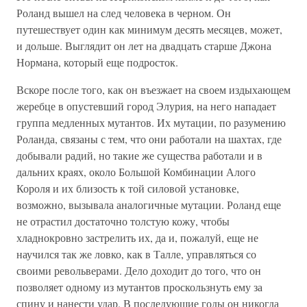
Роланд вышел на след человека в черном. Он
путешествует один как минимум десять месяцев, может,
и дольше. Выглядит он лет на двадцать старше Джона
Нормана, который еще подросток.
Вскоре после того, как он въезжает на своем издыхающем
жеребце в опустевший город Элурия, на него нападает
группа медленных мутантов. Их мутации, по разумению
Роланда, связаны с тем, что они работали на шахтах, где
добывали радий, но такие же существа работали и в
дальних краях, около Большой Комбинации Алого
Короля и их близость к той силовой установке,
возможно, вызывала аналогичные мутации. Роланд еще
не отрастил достаточно толстую кожу, чтобы
хладнокровно застрелить их, да и, пожалуй, еще не
научился так же ловко, как в Талле, управляться со
своими револьверами. Дело доходит до того, что он
позволяет одному из мутантов проскользнуть ему за
спину и нанести удар. В последующие годы он никогда