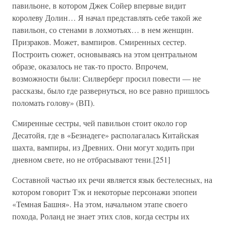
павильоне, в котором Джек Сойер впервые видит
королеву Долин… Я начал представлять себе такой же
павильон, со стенами в лохмотьях… в нем женщин.
Призраков. Может, вампиров. Смиренных сестер.
Построить сюжет, основываясь на этом центральном
образе, оказалось не так-то просто. Впрочем,
возможности были: Силверберг просил повести — не
рассказы, было где развернуться, но все равно пришлось
поломать голову» (ВП).
Смиренные сестры, чей павильон стоит около гор
Десатойя, где в «Безнадеге» располагалась Китайская
шахта, вампиры, из Древних. Они могут ходить при
дневном свете, но не отбрасывают тени.[251]
Составной частью их речи является язык бестелесных, на
котором говорит Тэк и некоторые персонажи эпопеи
«Темная Башня». На этом, начальном этапе своего
похода, Роланд не знает этих слов, когда сестры их