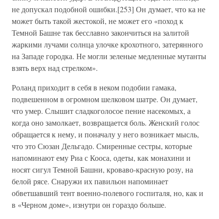
не допускал подобной ошибки.[253] Он думает, что ка не
может быть такой жестокой, не может его «поход к
Темной Башне так бесславно закончиться на залитой
жаркими лучами солнца улочке крохотного, затерянного
на Западе городка. Не могли зеленые медленные мутанты
взять верх над стрелком».
Роланд приходит в себя в неком подобии гамака,
подвешенном в огромном шелковом шатре. Он думает,
что умер. Слышит сладкоголосое пение насекомых, а
когда оно замолкает, возвращается боль. Женский голос
обращается к нему, и поначалу у него возникает мысль,
что это Сюзан Дельгадо. Смиренные сестры, которые
напоминают ему Риа с Кооса, одеты, как монахини и
носят сигул Темной Башни, кроваво-красную розу, на
белой рясе. Снаружи их павильон напоминает
обветшавший тент военно-полевого госпиталя, но, как и
в «Черном доме», изнутри он гораздо больше.