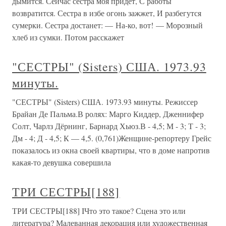
дымится. Сейчас сестра моя придет, С работы
возвратится. Сестра в избе огонь зажжет, И разбегутся
сумерки. Сестра достанет: — На-ко, вот! — Морозный
хлеб из сумки. Потом расскажет
"СЕСТРЫ" (Sisters) США. 1973.93
минуты.
"СЕСТРЫ" (Sisters) США. 1973.93 минуты. Режиссер
Брайан Де Пальма.В ролях: Марго Киддер, Дженнифер
Солт, Чарлз Дёрнинг, Барнард Хьюз.В - 4,5; М - 3; Т - 3;
Дм - 4; Д - 4,5; К — 4,5. (0,761)Женщине-репортеру Грейс
показалось из окна своей квартиры, что в доме напротив
какая-то девушка совершила
ТРИ СЕСТРЫ[188]
ТРИ СЕСТРЫ[188] IЧто это такое? Сцена это или
литература? Малеванная декорация или художественная