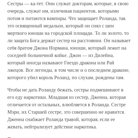
Сестры — ка-тет. Они служат докторам, которые, в свою
очередь, служат им, излечивая пациентов, которыми
потом и питаются вампиры. Что защищает Роланда, так
это освященный медальон, который он снял с шеи
мертвого юноши на городской площади. То ли золото, то
ли защита Бога держат сестер на расстоянии. Он называет
себя братом Джона Нормана, юноши, который лежит на
соседней больничной койке. Джон — из Дилейна,
который иногда называют Гнездо дракона или Рай
лжецов. Все легенды, в том числе и о последнем драконе,
которого убил король Роланд, по слухам, рождены там.
Чтобы не дать Роланду бежать, сестры подмешивают в
его еду наркотики. Младшая из сестер, Дженна, которая
отличается от остальных, влюбляется в Роланда. Сестре
Мэри, их Старшей сестре, это совершенно не нравится.
Дженна снабжает Роланда травой, которая, если ее
жевать, нейтрализует действие наркотика.