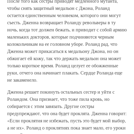
После того как сестры приводят медленного мутанта,
чтобы снять защитный медальон с Джона, Роланд
остается единственным человеком, которого они могут
съесть. Дженна возвращает Роланду револьверы в ту
ночь, когда тот должен бежать, и приводит с собой армию
маленьких докторов, которые подчиняются черным
колокольчикам на ее головном уборе. Роланд рад, что
Дженна может прикасаться к медальону Джона, но он
обжигает ей кожу, так что держать медальон она может
только короткое время. Роланд целует ее обожженные
руки, отчего она начинает плакать. Сердце Роланда еще
не закаменело.
Дженна решает покинуть остальных сестер и уйти с
Роландом. Она признает, что тоже пила кровь, но
собирается с этим завязать. Другие сестры
предупреждают, что она будет проклята. Дженна говорит:
«Если проклятия не избежать, пусть это будет мой выбор,
а не их». Роланд о проклятиях пока знает мало, его уроки