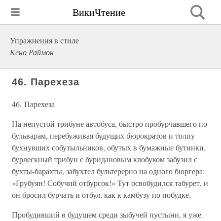
ВикиЧтение
Упражнения в стиле
Кено Раймон
46. Парехеза
46. Парехеза
На непустой трибуне автобуса, быстро пробурчавшего по
бульварам, перебуживая будущих бюрократов и толпу
бухнувших собутыльников, обутых в бумажные бутинки,
бурлескный трибун с буридановым клобуком забузил с
бухты-барахты, забухтел бультерерно на одного бюргера:
«Грубуян! Собучий отбурсок!» Тут освобудился табурет, и
он бросил бурчать и отбул, как к камбузу по побудке.
Пробудивший в будущем среди зыбучей пустыни, я уже