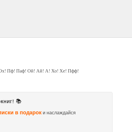
 Ох! Пф! Паф! Ой! Ай! А! Хо! Хе! Пфф!
книг! 📚
писки в подарок
и наслаждайся