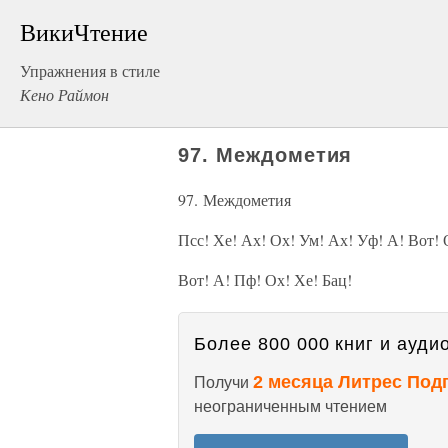
ВикиЧтение
Упражнения в стиле
Кено Раймон
97. Междометия
97. Междометия
Псс! Хе! Ах! Ох! Ум! Ах! Уф! А! Вот!
Вот! А! Пф! Ох! Хе! Бац!
Более 800 000 книг и аудио
2 месяца Литрес Под
Получи
неограниченным чтением