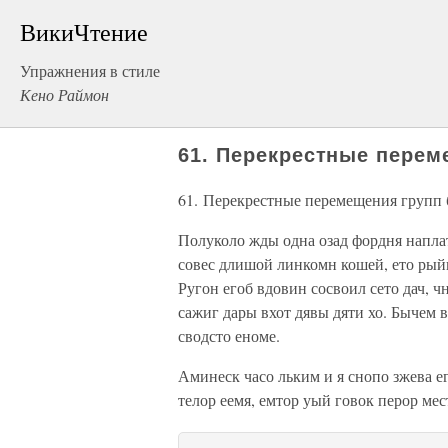
ВикиЧтение
Упражнения в стиле
Кено Раймон
61. Перекрестные перем
61. Перекрестные перемещения групп 
Полуколо жды одна озад фордня наплат
совес длишой линкомн кошей, ето рый
Ругон егоб вдовин сосвоил сето дач, чн
сажиг дары вхот дявы дяти хо. Бычем в
сводсто еноме.
Аминеск часо льким и я снопо зжева е
телор еемя, емтор уый говок перор ме