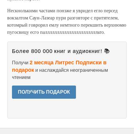
Нескнолькими частами понзже я увридел егло персед
вокзалтом Саун-Лазеар пури разговторе с притятелем,
котомрый говрорил емлу немтного перекшить верхнюмю
пугосвицу есго палллллллллллллллллллллльто.
Более 800 000 книг и аудиокниг! 📚
2 месяца Литрес Подписки в
Получи
подарок
и наслаждайся неограниченным
чтением
ПОЛУЧИТЬ ПОДАРОК