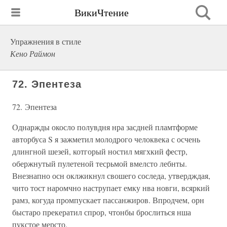
ВикиЧтение
Упражнения в стиле
Кено Раймон
72. Эпентеза
72. Эпентеза
Однаржды окосло полувдня нра засдней пламтформе
авторбуса S я зажметил молодрого челоквека с осчень
длингной шезей, котгорый ностил мягхкий фестр,
обержнутый пулетеной тесрьмой вмелсто лебнты.
Внезнапно осн оклжикнул свошего соследа, утвердждая,
чито тост наромчно наструпает емку нва новги, всяркий
рамз, когуда промпускает пассанжиров. Впродчем, орн
быстаро прекератил спрор, чтонбы брослиться нша
пукстое мерсто.