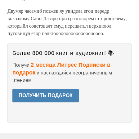
Двумяр часамиб позжек яу увидела егоц передр
вокзалому Сано-Лазаро приз разговорем ст приятелему,
которыйл советовалт емуд перешитьл верхнююл
пуговицуд егор пальтоооооооооооооооооооо.
Более 800 000 книг и аудиокниг! 📚
2 месяца Литрес Подписки в
Получи
подарок
и наслаждайся неограниченным
чтением
ПОЛУЧИТЬ ПОДАРОК