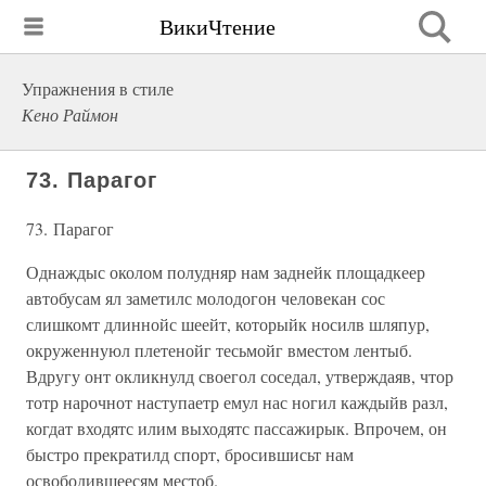
ВикиЧтение
Упражнения в стиле
Кено Раймон
73. Парагог
73. Парагог
Однаждыс околом полудняр нам заднейк площадкеер
автобусам ял заметилс молодогон человекан сос
слишкомт длиннойс шеейт, которыйк носилв шляпур,
окруженнуюл плетенойг тесьмойг вместом лентыб.
Вдругу онт окликнулд своегол соседал, утверждаяв, чтор
тотр нарочнот наступаетр емул нас ногил каждыйв разл,
когдат входятс илим выходятс пассажирык. Впрочем, он
быстро прекратилд спорт, бросившисьт нам
освободившеесям местоб.