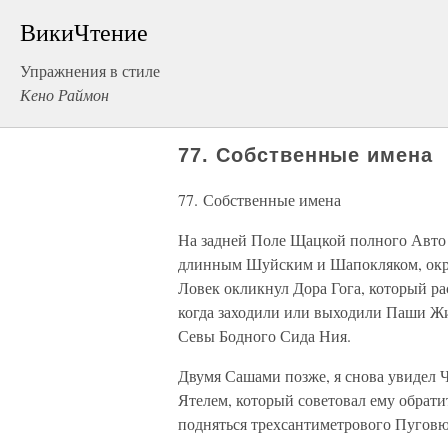
ВикиЧтение
Упражнения в стиле
Кено Раймон
77. Собственные имена
77. Собственные имена
На задней Поле Щацкой полного Авто
длинным Шуйским и Шапокляком, окру
Ловек окликнул Дора Гога, который р
когда заходили или выходили Паши Жи
Севы Бодного Сида Ния.
Двумя Сашами позже, я снова увидел Ч
Ятелем, который советовал ему обрати
подняться трехсантиметрового Пуговю