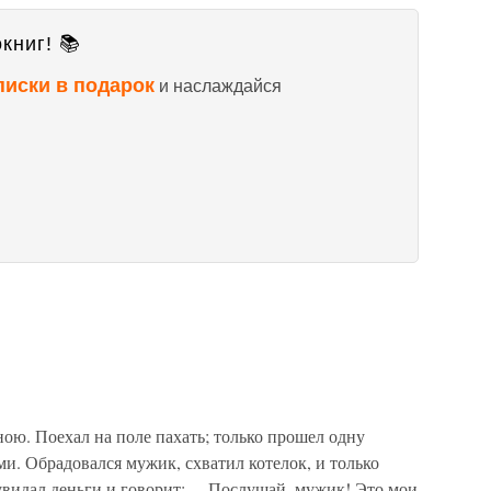
книг! 📚
писки в подарок
и наслаждайся
ю. Поехал на поле пахать; только прошел одну
ми. Обрадовался мужик, схватил котелок, и только
 увидал деньги и говорит:— Послушай, мужик! Это мои