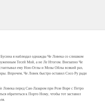
 Бусина я наблюдал однажды Че Ловека со слишком
женным Тесей Мой, а не Ле Нтогом. Внезапно Че
астаптывал ему Нон-Оглы и Мозы Ойлы всякий раз,
ры. Впрочем, Че Ловек быстро оставил Сосо Ру ради
е Ловека перед Сан-Лазаром при Розе Воре с Петро
ться обратиться к Порто Ному, чтобы тот заставил
ля.