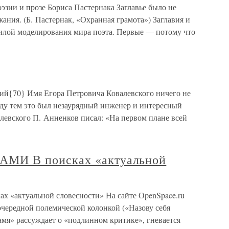
оэзии и прозе Бориса Пастернака Заглавье было не
ания. (Б. Пастернак, «Охранная грамота») Заглавия и
илой моделирования мира поэта. Первые — потому что
{70} Имя Егора Петровича Ковалевского ничего не
ду тем это был незаурядный инженер и интересный
левского П. Анненков писал: «На первом плане всей
И В поисках «актуальной
актуальной словесности» На сайте ОpenSpace.ru
очередной полемической колонкой («Назову себя
амя» рассуждает о «подлинном критике», гневается