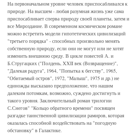
На первоначальном уровне человек приспосабливался к
природе. На высшем - любая разумная жизнь уже сама
приспосабливает сперва природу своей планеты, затем и
все Мироздание. В современном космическом романе
можно встретить модели гипотетических цивилизаций
"третьего порядка" - способных произвольно менять
собственную природу, если они не могут или не хотят
изменить внешнюю среду. В цикле повестей А. и
Б.Стругацких ("Полдень, XXII век (Возвращение)",
"Далекая радуга", 1964, "Попытка к бегству", 1965,
"Обитаемый остров", 1972, "Малыш", 1975 и др.) не
единожды высказано предположение, что нашим
далеким потомкам, возможно, суждено достигнуть и
такого уровня. Заключительный роман трилогии
С.Снегов" "Кольцо обратного времени" посвящен
разгадке таинственной цивилизации рамиров, которая
оказалась способной воздействовать на "погодную
обстановку" в Галактике.