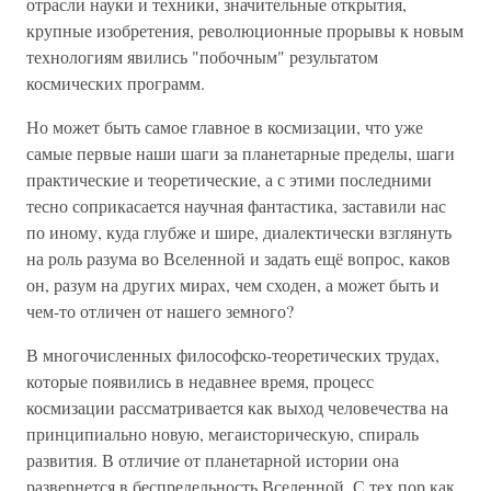
отрасли науки и техники, значительные открытия,
крупные изобретения, революционные прорывы к новым
технологиям явились "побочным" результатом
космических программ.
Но может быть самое главное в космизации, что уже
самые первые наши шаги за планетарные пределы, шаги
практические и теоретические, а с этими последними
тесно соприкасается научная фантастика, заставили нас
по иному, куда глубже и шире, диалектически взглянуть
на роль разума во Вселенной и задать ещё вопрос, каков
он, разум на других мирах, чем сходен, а может быть и
чем-то отличен от нашего земного?
В многочисленных философско-теоретических трудах,
которые появились в недавнее время, процесс
космизации рассматривается как выход человечества на
принципиально новую, мегаисторическую, спираль
развития. В отличие от планетарной истории она
развернется в беспредельность Вселенной. С тех пор как