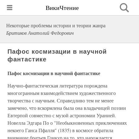
ВикиЧтение
Некоторые проблемы истории и теории жанра
Бритиков Анатолий Федорович
Пафос космизации в научной
фантастике
Пафос космизации в научной фантастике
Научно-фантастическая литература порождена
многогранным взаимодействием художественного
творчества с научным. Справедливо тем не менее
замечено, что вскормлена была она владычицей поэзии
Евтерпой совместно с музой астрономии Уранией.
Новелла Эдгара По о "Необыкновенных приключениях
некоего Ганса Пфалля" (1835) в космосе обратила
внимание братьев Гонкур на то, что нарождается