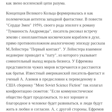
как звено вселенской цепи разума.
Концепция Великого Кольца формировалась и как
полемическая антитеза западной фантастике. В повести
"Сердце Змеи" 1959), своего рода эпилоге к роману
"Туманность Андромеды", писатель рисовал встречу
землян с инопланетным космическим кораблем в духе,
прямо противоположном аналогичному эпизоду рассказа
М.Лейнстера "Первый контакт". У Лейнстера взаимное
недоверие приводит к "пату", из которого указывает
сомнительный выход мораль бизнеса. У Ефремова
представители чужих миров встречаются и расстаются
как братья. Известный американский писатель-фантаст и
ученый А. Азимов в предисловии к переведеному в
США сборнику "More Soviet Science Fiction" так излагал
конфронтацию сюжетов: "Если коммунистическое
общество будет продолжаться, то все хорошее и
благородное в человеке будет развиваться, и люди будут
жить в любви и согласии. А, с другой стороны, Ефремов