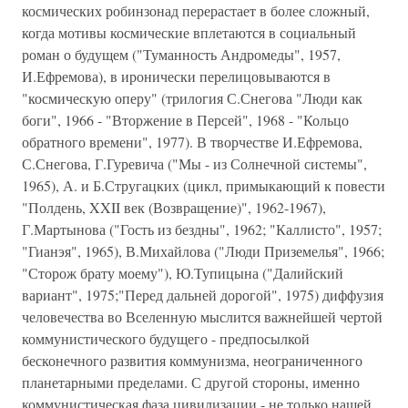
космических робинзонад перерастает в более сложный,
когда мотивы космические вплетаются в социальный
роман о будущем ("Туманность Андромеды", 1957,
И.Ефремова), в иронически перелицовываются в
"космическую оперу" (трилогия С.Снегова "Люди как
боги", 1966 - "Вторжение в Персей", 1968 - "Кольцо
обратного времени", 1977). В творчестве И.Ефремова,
С.Снегова, Г.Гуревича ("Мы - из Солнечной системы",
1965), А. и Б.Стругацких (цикл, примыкающий к повести
"Полдень, XXII век (Возвращение)", 1962-1967),
Г.Мартынова ("Гость из бездны", 1962; "Каллисто", 1957;
"Гианэя", 1965), В.Михайлова ("Люди Приземелья", 1966;
"Сторож брату моему"), Ю.Тупицына ("Далийский
вариант", 1975;"Перед дальней дорогой", 1975) диффузия
человечества во Вселенную мыслится важнейшей чертой
коммунистического будущего - предпосылкой
бесконечного развития коммунизма, неограниченного
планетарными пределами. С другой стороны, именно
коммунистическая фаза цивилизации - не только нашей