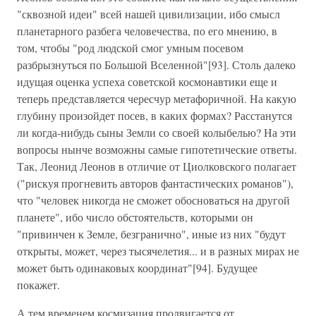
"сквозной идеи" всей нашей цивилизации, ибо смысл
планетарного разбега человечества, по его мнению, в
том, чтобы "род людской смог умным посевом
разбрызнуться по Большой Вселенной"[93]. Столь далеко
идущая оценка успеха советской космонавтики еще и
теперь представляется чересчур метафоричной. На какую
глубину произойдет посев, в каких формах? Расстанутся
ли когда-нибудь сыны Земли со своей колыбелью? На эти
вопросы нынче возможны самые гипотетические ответы.
Так, Леонид Леонов в отличие от Циолковского полагает
("рискуя прогневить авторов фантастических романов"),
что "человек никогда не сможет обосноваться на другой
планете", ибо число обстоятельств, которыми он
"привинчен к Земле, безгранично", иные из них "будут
открыты, может, через тысячелетия... и в разных мирах не
может быть одинаковых координат"[94]. Будущее
покажет.
А тем временем космизация продвигается от