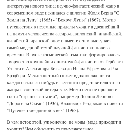
литература нового типа; научно-фантастический жанр в
современном виде начинался с дилогии Жюля Верна "С
Земли на Луну" (1865) - "Вокруг Луны" (1867). Мотив
путешествия в неземные приделы уходит в древнейший
на памяти человечества ассиро-вавилонский, индийский,
китайский, иранский эпос и вместе с тем выступает
самой модерной темой научной фантастики нового
времени. В русле космической тематики формировалось
творчество крупнейших писателей-фантастов от Герберта
Уэллса и Александра Беляева до Ивана Ефремова и Рэя
Брэдбери. Межпланетный сюжет вдохновлял почти
каждого сколько-нибудь известного представителя этого
жанра в советской литературе. Мимо него не прошли и
гости "страны фантазии", например Леонид Леонов в
"Дороге на Океан" (1936), Владимир Тендряков в повести
"Путешествие длиной в век" (1963).
В чем исток этой, уж конечно, не моды (мода приходит и
уходит)? Чем объяснить то примечательное