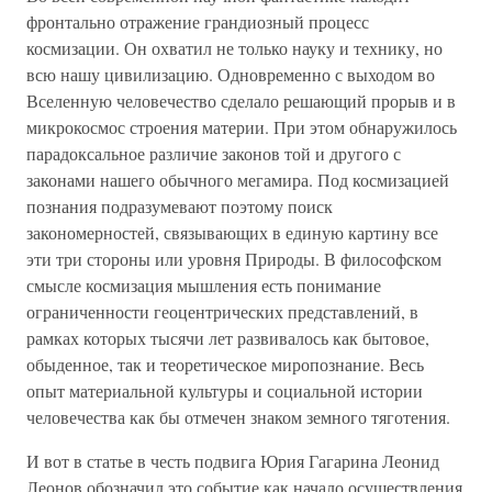
фронтально отражение грандиозный процесс
космизации. Он охватил не только науку и технику, но
всю нашу цивилизацию. Одновременно с выходом во
Вселенную человечество сделало решающий прорыв и в
микрокосмос строения материи. При этом обнаружилось
парадоксальное различие законов той и другого с
законами нашего обычного мегамира. Под космизацией
познания подразумевают поэтому поиск
закономерностей, связывающих в единую картину все
эти три стороны или уровня Природы. В философском
смысле космизация мышления есть понимание
ограниченности геоцентрических представлений, в
рамках которых тысячи лет развивалось как бытовое,
обыденное, так и теоретическое миропознание. Весь
опыт материальной культуры и социальной истории
человечества как бы отмечен знаком земного тяготения.
И вот в статье в честь подвига Юрия Гагарина Леонид
Леонов обозначил это событие как начало осуществления