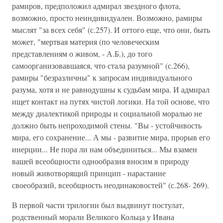
рамиров, предположил адмирал звездного флота,
возможно, просто неиндивидуален. Возможно, рамиры
мыслят "за всех себя" (с.257). И оттого еще, что они, быть
может, "мертвая материя (по человеческим
представлениям о живом, - А.Б.), до того
самоорганизовавшаяся, что стала разумной" (с.266),
рамиры "безразличны" к запросам индивидуального
разума, хотя и не равнодушны к судьбам мира. И адмирал
ищет контакт на путях чистой логики. На той основе, что
между диалектикой природы и социальной моралью не
должно быть непроходимой стены. "Вы - устойчивость
мира, его сохранение... А мы - развитие мира, прорыв его
инерции... Не пора ли нам объединиться... Мы взамен
вашей всеобщности однообразия вносим в природу
новый животворящий принцип - нарастание
своеобразий, всеобщность неодинаковостей" (с.268- 269).
В первой части трилогии был выдвинут постулат,
родственный морали Великого Кольца у Ивана