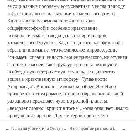
ее социальные проблемы космонавтики меняла природу
и функциональное назначение космического романа.
Книги Ивана Ефремова положили начало
общефилософской и особенно нравственно-
психологической разведке дальних ориентиров
космического будущего. Задолго до того, как философы
обратили внимание, что космическое мировоззрение
"снимает" ограниченность геоцентрического, не отменяя
его, тем не менее, как структурную составляющую и
необходимую историческую ступень, эта диалектика
вошла в нравственную атмосферу "Туманности
Андромеды". Капитан звездных кораблей Эрг Hoop
признается в этом романе, что по возвращении каждый
раз заново переживает чувство родной планеты.
Звездолет словно "кричит в тоске", когда оглашает Землю
прощальной сиреной. Другой герой провожает в
невозвратную дорогу своих товарищей словами гордости
←
→
Глава об утопии, или Отступление в прошлое и будущее
В восприятии реалиста (Жюль Верн и Лев Толстой)
и печали. "Печаль потому, - поясняет он, - что маленькой