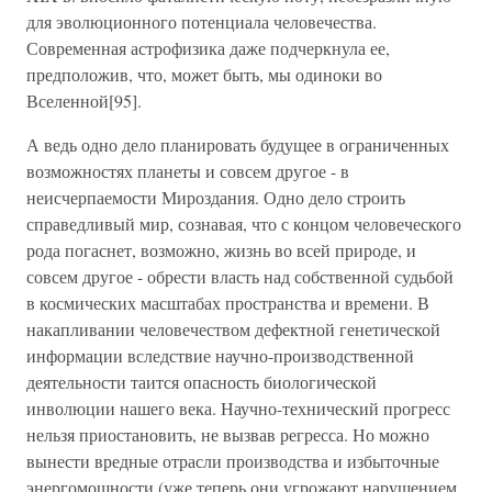
для эволюционного потенциала человечества.
Современная астрофизика даже подчеркнула ее,
предположив, что, может быть, мы одиноки во
Вселенной[95].
А ведь одно дело планировать будущее в ограниченных
возможностях планеты и совсем другое - в
неисчерпаемости Мироздания. Одно дело строить
справедливый мир, сознавая, что с концом человеческого
рода погаснет, возможно, жизнь во всей природе, и
совсем другое - обрести власть над собственной судьбой
в космических масштабах пространства и времени. В
накапливании человечеством дефектной генетической
информации вследствие научно-производственной
деятельности таится опасность биологической
инволюции нашего века. Научно-технический прогресс
нельзя приостановить, не вызвав регресса. Но можно
вынести вредные отрасли производства и избыточные
энергомощности (уже теперь они угрожают нарушением