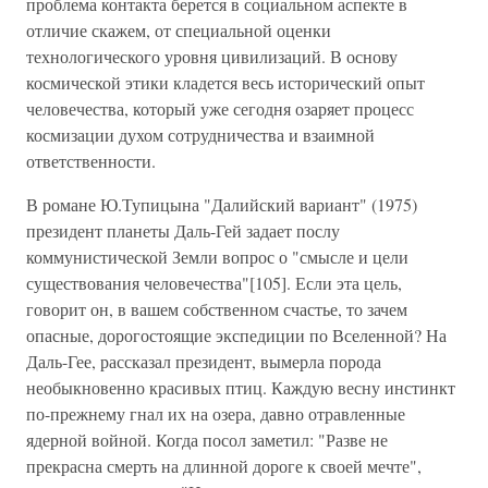
проблема контакта берется в социальном аспекте в
отличие скажем, от специальной оценки
технологического уровня цивилизаций. В основу
космической этики кладется весь исторический опыт
человечества, который уже сегодня озаряет процесс
космизации духом сотрудничества и взаимной
ответственности.
В романе Ю.Тупицына "Далийский вариант" (1975)
президент планеты Даль-Гей задает послу
коммунистической Земли вопрос о "смысле и цели
существования человечества"[105]. Если эта цель,
говорит он, в вашем собственном счастье, то зачем
опасные, дорогостоящие экспедиции по Вселенной? На
Даль-Гее, рассказал президент, вымерла порода
необыкновенно красивых птиц. Каждую весну инстинкт
по-прежнему гнал их на озера, давно отравленные
ядерной войной. Когда посол заметил: "Разве не
прекрасна смерть на длинной дороге к своей мечте",