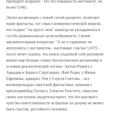
президент возразил: "Но это покорность инстинкту, не
более"[106].
Эпоха космизации с новой силой раскроет, полагают
наши фантасты, тот смысл коммунистической морали,
что подвиг "на круги своя" никогда не укладывался в
сугубо рациональную целесообразность. Своим
заключительным вопросом: "А не в гармонии ли
интеллекта с инстинктом - настоящее счастье?,[107] -
посол хочет сказать, что поиск подобной себе разумной
жизни еще больше ставит биологические механизмы в
условия диалектической логики. Антон-Румата у
Аркадия и Бориса Стругацких, Фай Родис у Ивана
Ефремова, адмирал Эли у Сергея Снегова, - все
космопроходцы советской фантастики, начиная с
красноармейца Гусева у Алексея Толстого, смыслом
своих поступков свидетельствуют, что без высокого
чувства ответственности за братьев по разуму не может
быть счастья, достойного человека.