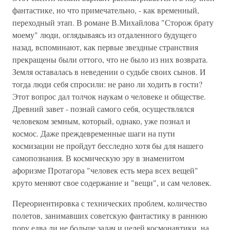
фантастике, но что примечательно, - как временный,
переходный этап. В романе В.Михайлова "Сторож брату
моему" люди, оглядываясь из отдаленного будущего
назад, вспоминают, как первые звездные странствия
прекращены были оттого, что не было из них возврата.
Земля оставалась в неведении о судьбе своих сынов. И
тогда люди себя спросили: не рано ли ходить в гости?
Этот вопрос дал толчок наукам о человеке и обществе.
Древний завет - познай самого себя, осуществлялся
человеком земным, который, однако, уже познал и
космос. Даже преждевременные шаги на пути
космизации не пройдут бесследно хотя бы для нашего
самопознания. В космическую эру в знаменитом
афоризме Протагора "человек есть мера всех вещей"
круто меняют свое содержание и "вещи", и сам человек.
Переориентировка с технических проблем, количество
полетов, занимавших советскую фантастику в раннюю
пору едва ли не больше задач и целей космонавтики, на