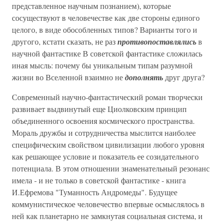
представленное научным познанием), которые
сосуществуют в человечестве как две стороны единого
целого, в виде обособленных типов? Варианты того и
другого, кстати сказать, не раз
противопоставлялись
в
научной фантастике В советской фантастике сложилась
иная мысль: почему бы уникальным типам разумной
жизни во Вселенной взаимно не
дополнять
друг друга?
Современный научно-фантастический роман творчески
развивает выдвинутый еще Циолковским принцип
объединенного освоения космического пространства.
Мораль дружбы и сотрудничества мыслится наиболее
специфическим свойством цивилизации любого уровня
как решающее условие и показатель ее созидательного
потенциала. В этом отношении знаменательный резонанс
имела - и не только в советской фантастике - книга
И.Ефремова "Туманность Андромеды". Будущее
коммунистическое человечество впервые осмыслялось в
ней как планетарно не замкнутая социальная система, и