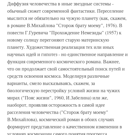
Диффузия человечества в иные звездные системы -
обычный сюжет современной фантастики. Переселение
мыслится не обязательно на чужую планету (как, скажем,
в романе В.Михайлова "Сторож брату моему", 1976). В
повести Г.Гуревича "Прохождение Немезиды" (1957) к
новому солнцу перегоняют старую материнскую
планету. Художественная реализация тех или иных
научных идей и гипотез - но единственное направление и
функция современного космического романа. Важнее,
что он продолжает свой самостоятельный поиск путей и
средств освоения космоса. Моделируя различные
варианты, смело высказываясь, скажем, за
биологическую перестройку условий жизни на чужих
мирах ("Пояс жизни", 1960, И.Забелина) или же,
наоборот, проявляя осторожность в самой идее
расселения человечества ("Сторож брату моему"
В.Михайлова), космический роман в обоих случаях
формирует представление о качественном изменении в
условиях космизации самого понятия прогресса.