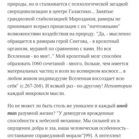
природы, но и сталкивается с психологической загадкой
сверхцивилизации в центре Галактики... Занятые
грандиозной стабилизацией Мироздания, рамиры не
принимают всерьез пришельцев с их "ничтожными"
возможностями воздействия на природу. "Да, - мысленно
обращается к рамирам герой Снегова, - я крохотный
организм, муравей по сравнению с вами. Но вся
Вселенная - во мне!.." Мой крохотный мозг способен
образовать 1060 сочетаний - много, больше, чем имеется
материальных частиц и волн во всемирном космосе... в
любом живом индивидууме Вселенная воссоздает всю
себя" (с.267-268). И всякий раз - по-другому!
Неповторим
каждый микрокосм мысли.
Но не может ли быть столь же уникален и каждый
иной
тип
разумной жизни? "У демиургов врожденные
способности к небесной механике. Мы сильней их в
ощущении добра и зла, наша человеческая особенность -
отстаивание справедливой морали"[99]. А интеллект