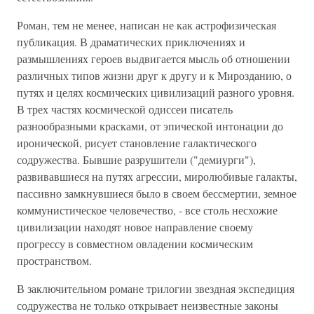
Роман, тем не менее, написан не как астрофизическая
публикация. В драматических приключениях и
размышлениях героев выдвигается мысль об отношении
различных типов жизни друг к другу и к Мирозданию, о
путях и целях космических цивилизаций разного уровня.
В трех частях космической одиссеи писатель
разнообразными красками, от эпической интонации до
иронической, рисует становление галактического
содружества. Бывшие разрушители ("демиурги"),
развивавшиеся на путях агрессии, миролюбивые галакты,
пассивно замкнувшиеся было в своем бессмертии, земное
коммунистическое человечество, - все столь несхожие
цивилизации находят новое направление своему
прогрессу в совместном овладении космическим
пространством.
В заключительном романе трилогии звездная экспедиция
содружества не только открывает неизвестные законы