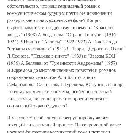
обстоятельство, что наш
социальный
роман о
коммунистическом будущем почти без исключений
развертывается на
космическом
фоне? Вопрос
вырисовывается и по-другому: почему от "Красной
звезды" (1908) А.Богданова, "Страны Гонгури" (1916-
1922) В.Итина и "Аэлиты" (1922-1923) А.Толстого до
"Страны счастливых" (1931) Я.Ларри, "Дороги на Океан"
Л.Леонова, "Прыжка в ничто" (1933) и "Звезды КЭЦ"
(1936) А.Беляева, от "Туманности Андромеды" (1957)
И.Ефремова до многочисленных повестей и романов
современных фантастов А. и Б.Стругацких,
Г.Мартынова, С.Снегова, Г.Гуревича, Ю.Тупицына и др.,
- почему космические сюжеты, особенно советской
литературы, почти непременно проецируются на
социальный экран будущего?
И уж совсем необычную перегруппировку являет
текущий литературный процесс. На современной карте
научной фантастики космический роман потеснен