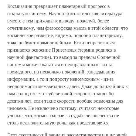
Космизация превращает планетарный прогресс в
открытую систему. Научно-фантастическая литература
вместе с тем приходит к выводу, пожалуй, более
отчетливому, чем философская мысль в этой области, что
космическое развитие, видимо, подобно планетарному,
тоже не будет прямолинейным. Если непреложным
признается освоение Приземелья (термин родился в
научной фантастике), то выход за пределы Солнечной
системы может оказаться и неоправданным - из-за
громадного, на несколько поколений, запаздывания
информации, а то и попросту невозможным - из-за
неодолимости межзвездных далей. Даже до ближайших к
нам солнц полет с субсветовой скоростью занял бы
десятки лет, если такие скорости вообще возможны для
человека. Не исключено поэтому, считают некоторые
ученые, что, космос сыграет в судьбе человечества не
столь исключительную роль, как представляется.
Этот скептический вариант рассматривается и в научной