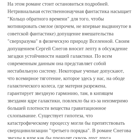
На этом романе стоит остановиться подробней.
Нетривиальная естественнонаучная фантастика насыщает
"Кольцо обратного времени" для того, чтобы
мотивировать смелое (впрочем, не впервые выдвинутое в
советской фантастике) допущение вмешательства
"сверхразума" в физическую природу Вселенной. Своим
допущением Сергей Снегов вносит лепту в обсуждение
загадки устойчивости нашей галактики. По всем
современным данным она представляет собой
нестабильную систему. Некоторые ученые допускают,
что всемирное тяготение, которое здесь у нас, на ободе
галактического колеса, где материя разрежена,
гарантирует звездную гармонию, там, в кипящем
звездами ядре галактики, повлекло бы из-за неизмеримо
большей плотности вещества гравитационное
схлопывание. Существует гипотеза, что
катастрофическому процессу могли бы препятствовать
сверхцивилизации "третьего порядка". В романе Снегова
звезды в ядре как бы проходят сквозь друг друга