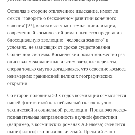
Оставляя в стороне отвлеченное изыскание, имеет ли
смысл "говорить о бесконечном развитии конечного
явления"[97], каким выступает земная цивилизация,
современный космический роман пытается представив
биосоциальную эволюцию "человека земного" в
условиях, не зависящих от сроков существования
Солнечной системы. Космический роман множество раз
описывал межпланетные и затем звездные перелеты,
сперва только смутно догадываясь, что освоение космоса
неизмеримо грандиозней великих географических
открытий.
Со второй половины 50-х годов космизация осмысляется
нашей фантастикой как небывалый скачок научно-
технической и социальной революции. Приключенческо-
познавательная направленность научной фантастики
(например, в космических романах А.Беляева) сменяется
ныне философско-психологической. Прежний жанр