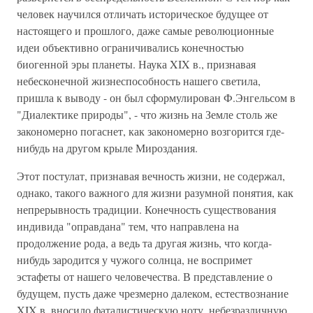
человек научился отличать историческое будущее от
настоящего и прошлого, даже самые революционные
идеи объективно ограничивались конечностью
биогенной эры планеты. Наука XIX в., признавая
небесконечной жизнеспособность нашего светила,
пришла к выводу - он был сформулирован Ф.Энгельсом в
"Диалектике природы", - что жизнь на Земле столь же
закономерно погаснет, как закономерно возгорится где-
нибудь на другом крыле Мироздания.
Этот постулат, признавая вечность жизни, не содержал,
однако, такого важного для жизни разумной понятия, как
непрерывность традиции. Конечность существования
индивида "оправдана" тем, что направлена на
продолжение рода, а ведь та другая жизнь, что когда-
нибудь зародится у чужого солнца, не воспримет
эстафеты от нашего человечества. В представление о
будущем, пусть даже чрезмерно далеком, естествознание
XIX в. вносило фаталистическую ноту, небезразличную