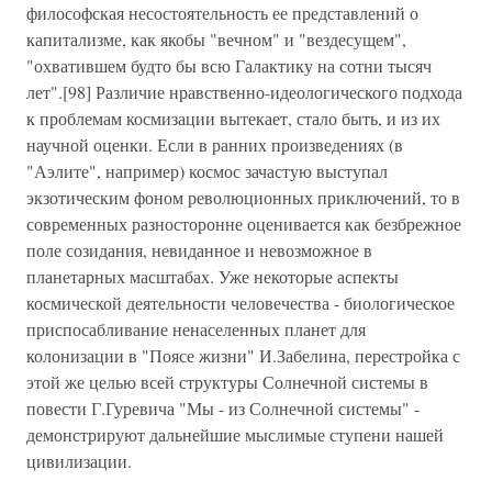
философская несостоятельность ее представлений о
капитализме, как якобы "вечном" и "вездесущем",
"охватившем будто бы всю Галактику на сотни тысяч
лет".[98] Различие нравственно-идеологического подхода
к проблемам космизации вытекает, стало быть, и из их
научной оценки. Если в ранних произведениях (в
"Аэлите", например) космос зачастую выступал
экзотическим фоном революционных приключений, то в
современных разносторонне оценивается как безбрежное
поле созидания, невиданное и невозможное в
планетарных масштабах. Уже некоторые аспекты
космической деятельности человечества - биологическое
приспосабливание ненаселенных планет для
колонизации в "Поясе жизни" И.Забелина, перестройка с
этой же целью всей структуры Солнечной системы в
повести Г.Гуревича "Мы - из Солнечной системы" -
демонстрируют дальнейшие мыслимые ступени нашей
цивилизации.